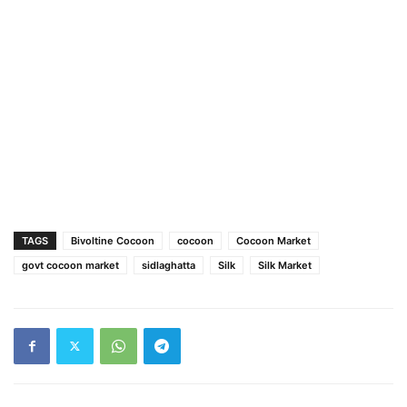
TAGS
Bivoltine Cocoon
cocoon
Cocoon Market
govt cocoon market
sidlaghatta
Silk
Silk Market