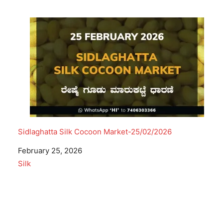
Sidlaghatta Silk Cocoon Market-25/02/2026
Date
February 25, 2026
In relation to
Silk