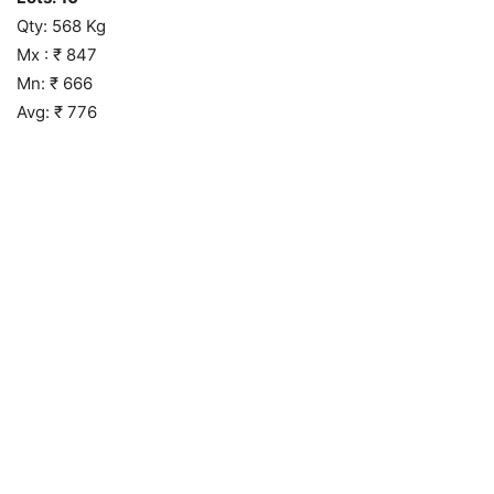
Qty: 568 Kg
Mx : ₹ 847
Mn: ₹ 666
Avg: ₹ 776