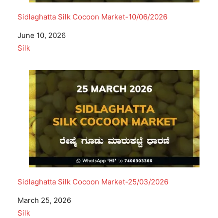
Sidlaghatta Silk Cocoon Market-10/06/2026
Date
June 10, 2026
In relation to
Silk
Sidlaghatta Silk Cocoon Market-25/03/2026
Date
March 25, 2026
In relation to
Silk