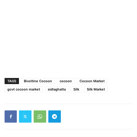
TAGS
Bivoltine Cocoon
cocoon
Cocoon Market
govt cocoon market
sidlaghatta
Silk
Silk Market