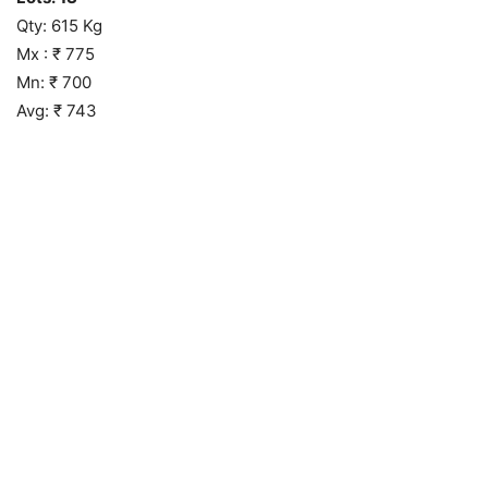
Qty: 615 Kg
Mx : ₹ 775
Mn: ₹ 700
Avg: ₹ 743