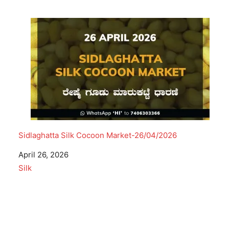
Sidlaghatta Silk Cocoon Market-26/04/2026
Date
April 26, 2026
In relation to
Silk