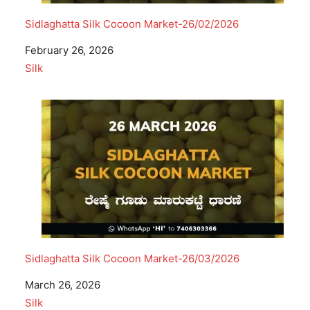
Sidlaghatta Silk Cocoon Market-26/02/2026
Date
February 26, 2026
In relation to
Silk
Sidlaghatta Silk Cocoon Market-26/03/2026
Date
March 26, 2026
In relation to
Silk