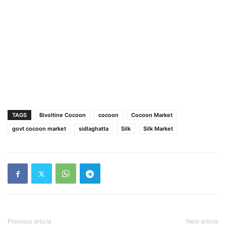
TAGS
Bivoltine Cocoon
cocoon
Cocoon Market
govt cocoon market
sidlaghatta
Silk
Silk Market
Previous article
Next article