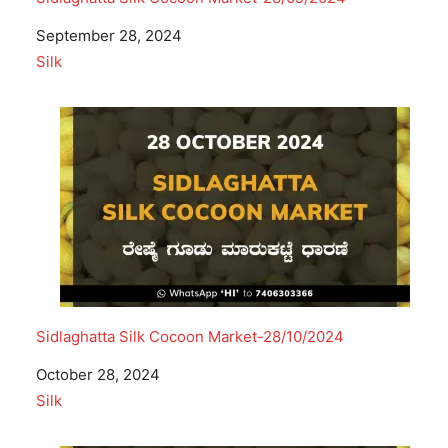
Date
September 28, 2024
In relation to
Silk
Sidlaghatta Silk Cocoon Market-28/10/2024
Date
October 28, 2024
In relation to
Silk