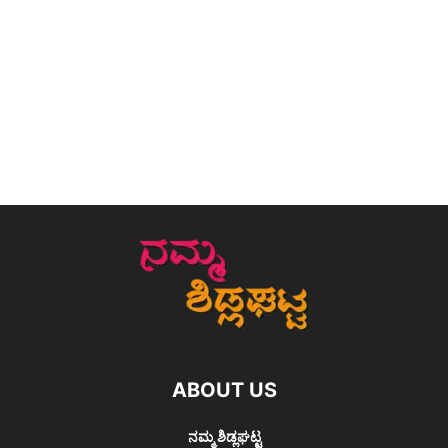
ABOUT US
ನಮ್ಮ ಶಿಡ್ಲಘಟ್ಟ