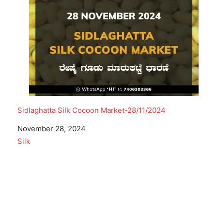
Sidlaghatta Silk Cocoon Market-28/11/2024
Date
November 28, 2024
In relation to
Silk