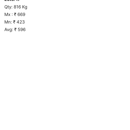
Qty: 816 Kg
Mx : ₹ 669
Mn: ₹ 423
Avg: ₹ 596