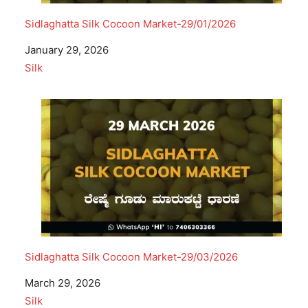
Sidlaghatta Silk Cocoon Market-29/01/2026
Date
January 29, 2026
In relation to
Silk
Sidlaghatta Silk Cocoon Market-29/03/2026
Date
March 29, 2026
In relation to
Silk