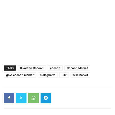
TAGS
Bivoltine Cocoon
cocoon
Cocoon Market
govt cocoon market
sidlaghatta
Silk
Silk Market