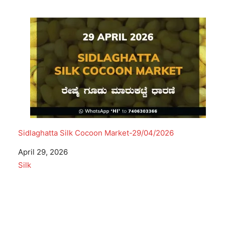
Sidlaghatta Silk Cocoon Market-29/04/2026
Date
April 29, 2026
In relation to
Silk