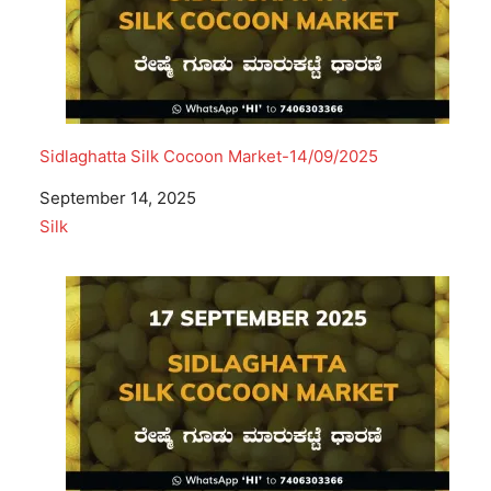
Sidlaghatta Silk Cocoon Market-14/09/2025
Date
September 14, 2025
In relation to
Silk