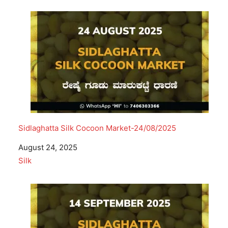
Sidlaghatta Silk Cocoon Market-24/08/2025
Date
August 24, 2025
In relation to
Silk