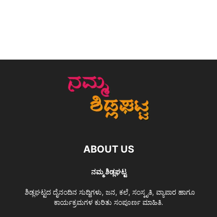
ABOUT US
ನಮ್ಮ ಶಿಡ್ಲಘಟ್ಟ
ಶಿಡ್ಲಘಟ್ಟದ ದೈನಂದಿನ ಸುದ್ದಿಗಳು, ಜನ, ಕಲೆ, ಸಂಸ್ಕೃತಿ, ವ್ಯಾಪಾರ ಹಾಗೂ
ಕಾರ್ಯಕ್ರಮಗಳ ಕುರಿತು ಸಂಪೂರ್ಣ ಮಾಹಿತಿ.