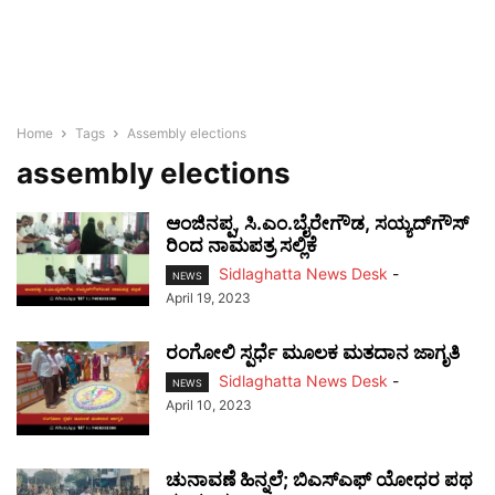
Home
Tags
Assembly elections
assembly elections
ಆಂಜಿನಪ್ಪ, ಸಿ.ಎಂ.ಬೈರೇಗೌಡ, ಸಯ್ಯದ್‌ಗೌಸ್‌
ರಿಂದ ನಾಮಪತ್ರ ಸಲ್ಲಿಕೆ
Sidlaghatta News Desk
-
NEWS
April 19, 2023
ರಂಗೋಲಿ ಸ್ಪರ್ಧೆ ಮೂಲಕ ಮತದಾನ ಜಾಗೃತಿ
Sidlaghatta News Desk
-
NEWS
April 10, 2023
ಚುನಾವಣೆ ಹಿನ್ನಲೆ; ಬಿಎಸ್‌ಎಫ್ ಯೋಧರ ಪಥ