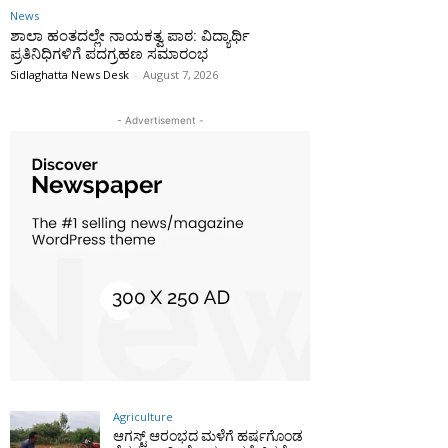
News
ಶಾಲಾ ಹಂತದಲ್ಲೇ ನಾಯಕತ್ವ ಪಾಠ: ವಿದ್ಯಾರ್ಥಿ
ಪ್ರತಿನಿಧಿಗಳಿಗೆ ಪದಗ್ರಹಣ ಸಮಾರಂಭ
Sidlaghatta News Desk
-
August 7, 2026
- Advertisement -
Agriculture
ಆಗಸ್ಟ್ ಆರಂಭದ ಮಳೆಗೆ ಹರ್ಷಗೊಂಡ