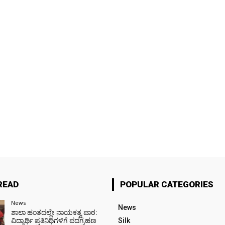
READ
POPULAR CATEGORIES
News
News
ಶಾಲಾ ಹಂತದಲ್ಲೇ ನಾಯಕತ್ವ ಪಾಠ:
ವಿದ್ಯಾರ್ಥಿ ಪ್ರತಿನಿಧಿಗಳಿಗೆ ಪದಗ್ರಹಣ
Silk