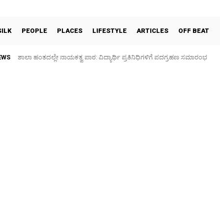
SILK
PEOPLE
PLACES
LIFESTYLE
ARTICLES
OFF BEAT
EWS
ಶಾಲಾ ಹಂತದಲ್ಲೇ ನಾಯಕತ್ವ ಪಾಠ: ವಿದ್ಯಾರ್ಥಿ ಪ್ರತಿನಿಧಿಗಳಿಗೆ ಪದಗ್ರಹಣ ಸಮಾರಂಭ