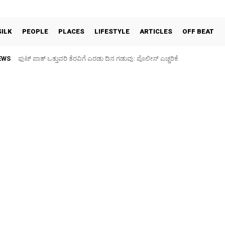
SILK
PEOPLE
PLACES
LIFESTYLE
ARTICLES
OFF BEAT
EWS
ಫುಟ್‌ ಪಾತ್ ಒತ್ತುವರಿ ತೆರವಿಗೆ ಎರಡು ದಿನ ಗಡುವು: ಪೊಲೀಸ್ ಎಚ್ಚರಿಕೆ