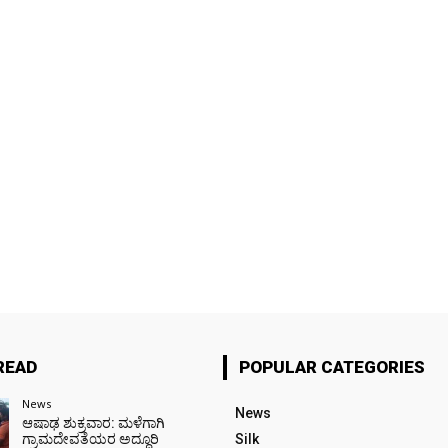
READ
POPULAR CATEGORIES
News
News
ಆಷಾಢ ಶುಕ್ರವಾರ: ಮಳೆಗಾಗಿ
ಗ್ರಾಮದೇವತೆಯರ ಅದ್ದೂರಿ
Silk