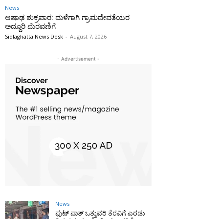
News
ಆಷಾಢ ಶುಕ್ರವಾರ: ಮಳೆಗಾಗಿ ಗ್ರಾಮದೇವತೆಯರ
ಅದ್ದೂರಿ ಮೆರವಣಿಗೆ
Sidlaghatta News Desk
-
August 7, 2026
- Advertisement -
News
ಫುಟ್‌ ಪಾತ್ ಒತ್ತುವರಿ ತೆರವಿಗೆ ಎರಡು