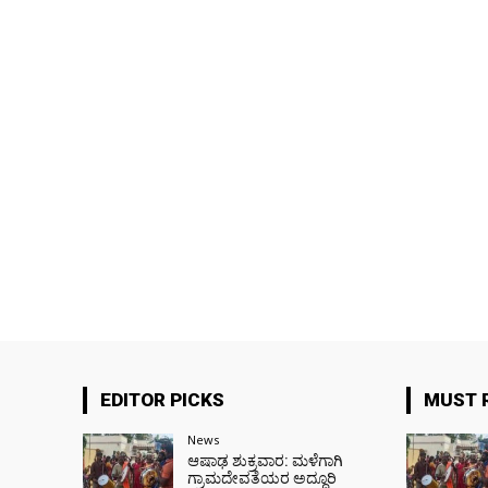
EDITOR PICKS
MUST 
News
ಆಷಾಢ ಶುಕ್ರವಾರ: ಮಳೆಗಾಗಿ
ಗ್ರಾಮದೇವತೆಯರ ಅದ್ದೂರಿ