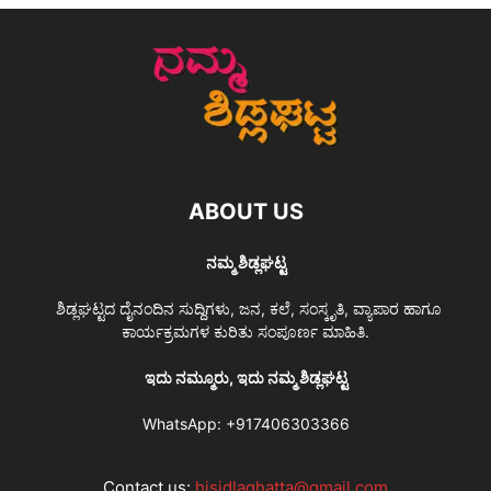
ABOUT US
ನಮ್ಮ ಶಿಡ್ಲಘಟ್ಟ
ಶಿಡ್ಲಘಟ್ಟದ ದೈನಂದಿನ ಸುದ್ದಿಗಳು, ಜನ, ಕಲೆ, ಸಂಸ್ಕೃತಿ, ವ್ಯಾಪಾರ ಹಾಗೂ
ಕಾರ್ಯಕ್ರಮಗಳ ಕುರಿತು ಸಂಪೂರ್ಣ ಮಾಹಿತಿ.
ಇದು ನಮ್ಮೂರು, ಇದು ನಮ್ಮ ಶಿಡ್ಲಘಟ್ಟ
WhatsApp:
+917406303366
Contact us:
hisidlaghatta@gmail.com