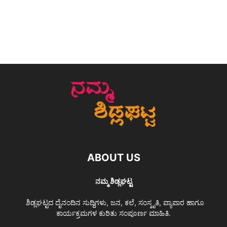
ABOUT US
ನಮ್ಮ ಶಿಡ್ಲಘಟ್ಟ
ಶಿಡ್ಲಘಟ್ಟದ ದೈನಂದಿನ ಸುದ್ದಿಗಳು, ಜನ, ಕಲೆ, ಸಂಸ್ಕೃತಿ, ವ್ಯಾಪಾರ ಹಾಗೂ
ಕಾರ್ಯಕ್ರಮಗಳ ಕುರಿತು ಸಂಪೂರ್ಣ ಮಾಹಿತಿ.