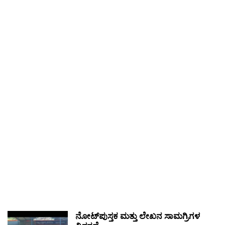
ನೋಟ್‌ಪುಸ್ತಕ ಮತ್ತು ಲೇಖನ ಸಾಮಗ್ರಿಗಳ