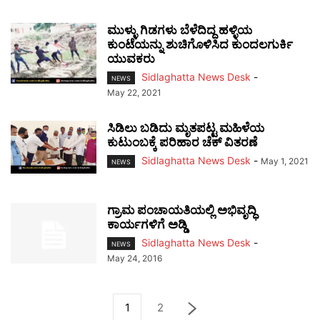
ಮುಳ್ಳು ಗಿಡಗಳು ಬೆಳೆದಿದ್ದ ಹಳ್ಳಿಯ
ಕುಂಟೆಯನ್ನು ಶುಚಿಗೊಳಿಸಿದ ಕುಂದಲಗುರ್ಕಿ
ಯುವಕರು
Sidlaghatta News Desk
-
NEWS
May 22, 2021
ಸಿಡಿಲು ಬಡಿದು ಮೃತಪಟ್ಟ ಮಹಿಳೆಯ
ಕುಟುಂಬಕ್ಕೆ ಪರಿಹಾರ ಚೆಕ್ ವಿತರಣೆ
Sidlaghatta News Desk
-
May 1, 2021
NEWS
ಗ್ರಾಮ ಪಂಚಾಯತಿಯಲ್ಲಿ ಅಭಿವೃದ್ಧಿ
ಕಾರ್ಯಗಳಿಗೆ ಅಡ್ಡಿ
Sidlaghatta News Desk
-
NEWS
May 24, 2016
1
2