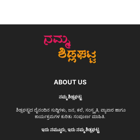
ABOUT US
ನಮ್ಮ ಶಿಡ್ಲಘಟ್ಟ
ಶಿಡ್ಲಘಟ್ಟದ ದೈನಂದಿನ ಸುದ್ದಿಗಳು, ಜನ, ಕಲೆ, ಸಂಸ್ಕೃತಿ, ವ್ಯಾಪಾರ ಹಾಗೂ
ಕಾರ್ಯಕ್ರಮಗಳ ಕುರಿತು ಸಂಪೂರ್ಣ ಮಾಹಿತಿ.
ಇದು ನಮ್ಮೂರು, ಇದು ನಮ್ಮ ಶಿಡ್ಲಘಟ್ಟ