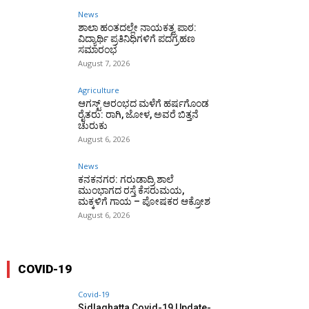
News
ಶಾಲಾ ಹಂತದಲ್ಲೇ ನಾಯಕತ್ವ ಪಾಠ:
ವಿದ್ಯಾರ್ಥಿ ಪ್ರತಿನಿಧಿಗಳಿಗೆ ಪದಗ್ರಹಣ
ಸಮಾರಂಭ
August 7, 2026
Agriculture
ಆಗಸ್ಟ್ ಆರಂಭದ ಮಳೆಗೆ ಹರ್ಷಗೊಂಡ
ರೈತರು: ರಾಗಿ, ಜೋಳ, ಅವರೆ ಬಿತ್ತನೆ
ಚುರುಕು
August 6, 2026
News
ಕನಕನಗರ: ಗರುಡಾದ್ರಿ ಶಾಲೆ
ಮುಂಭಾಗದ ರಸ್ತೆ ಕೆಸರುಮಯ,
ಮಕ್ಕಳಿಗೆ ಗಾಯ – ಪೋಷಕರ ಆಕ್ರೋಶ
August 6, 2026
COVID-19
Covid-19
Sidlaghatta Covid-19 Update-