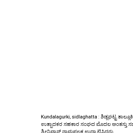
Kundalagurki, sidlaghatta : ಶಿಡ್ಲಘಟ್ಟ ತಾಲ್ಲ
ಉತ್ಪಾದಕರ ಸಹಕಾರ ಸಂಘದ ಮೊದಲ ಅಂತಸ್ತು ಸಭಾ
ಶ್ರೀನಿವಾಸ್ ನಾಮಫಲಕ ಉದ್ಘಾಟಿಸಿದರು.