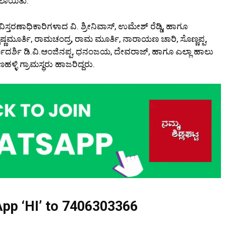
ಸಲಾಯಿತು.
ಸ್ತರಣಾಧಿಕಾರಿಗಳಾದ ವಿ. ಶ್ರೀನಿವಾಸ್, ಉಮೇಶ್ ರೆಡ್ಡಿ, ಹಾಗೂ
ಷ್ಣಮೂರ್ತಿ, ರಾಮಚಂದ್ರ, ರಾಮ ಮೂರ್ತಿ, ನಾರಾಯಣ ಚಾರಿ, ಸೊಣ್ಣಪ್ಪ,
ಾರ್ಯದರ್ಶಿ ಡಿ.ವಿ.ಆಂಜಿನಪ್ಪ, ಧನಂಜಯ, ದೇವರಾಜ್, ಹಾಗೂ ಎಲ್ಲಾ ಹಾಲು
ಳಿ ಗ್ರಾಮಸ್ಥರು ಹಾಜರಿದ್ದರು.
pp ‘HI’ to
7406303366