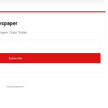
ewspaper
spaper Copy Today.
Subscribe
- Advertisement -