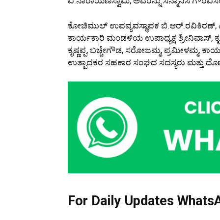
ವಿ.ನಾರಾಯಣಸ್ವಾಮಿ, ಅವರನ್ನು ಸನ್ಮಾನಿಸಿ ಗೌರವಿ
ಕೋಚಿಮುಲ್ ಉಪವ್ಯವಸ್ಥಾಪಕ ಬಿ.ಆರ್.ರವಿಕಿರಣ್, ವಿ
ಕಾರ್ಯಕಾರಿ ಮಂಡಳಿಯ ಉಪಾಧ್ಯಕ್ಷ ಶ್ರೀನಿವಾಸ್, ಕೃ
ಕೃಷ್ಣಪ್ಪ, ಬಚ್ಚೇಗೌಡ, ಸರೋಜಮ್ಮ, ಪ್ರಮೀಳಮ್ಮ, ಕ
ಉತ್ಪಾದಕರ ಸಹಕಾರ ಸಂಘದ ಸದಸ್ಯರು ಮತ್ತು ದೊಣಹಳ್
For Daily Updates WhatsA