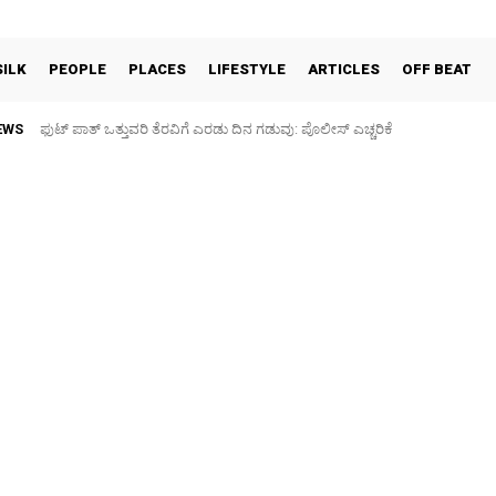
SILK
PEOPLE
PLACES
LIFESTYLE
ARTICLES
OFF BEAT
EWS
ಫುಟ್‌ ಪಾತ್ ಒತ್ತುವರಿ ತೆರವಿಗೆ ಎರಡು ದಿನ ಗಡುವು: ಪೊಲೀಸ್ ಎಚ್ಚರಿಕೆ