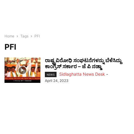
Home
Tags
PFI
PFI
ರಾಷ್ಟ್ರವಿರೋಧಿ ಸಂಘಟನೆಗಳನ್ನು ಬೆಳೆಸಿದ್ದು
ಕಾಂಗ್ರೆಸ್ ಸರ್ಕಾರ – ಜೆ ಪಿ ನಡ್ಡಾ
Sidlaghatta News Desk
-
NEWS
April 24, 2023