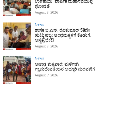
ಉಳಿತಾಯ: ವಾರ್ಷಿಕ ಮಹಾಸಭೆಯಲ್ಲಿ
ಘೋಷಣೆ
August 8, 2026
News
ಶಾಸಕ ಬಿ.ಎನ್. ರವಿಕುಮಾರ್ 58ನೇ
ಹುಟ್ಟುಹಬ್ಬ: ಅಂಧಮಕ್ಕಳಿಗೆ ಕೊಡುಗೆ,
ಆಸ್ಪತ್ರೆ ಭೇಟಿ
August 8, 2026
News
ಆಷಾಢ ಶುಕ್ರವಾರ: ಮಳೆಗಾಗಿ
ಗ್ರಾಮದೇವತೆಯರ ಅದ್ದೂರಿ ಮೆರವಣಿಗೆ
August 7, 2026