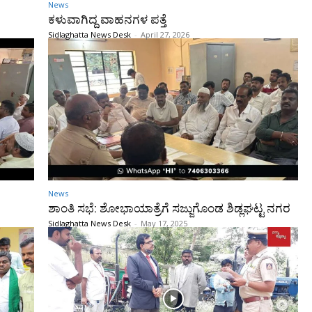
News
ಕಳುವಾಗಿದ್ದ ವಾಹನಗಳ ಪತ್ತೆ
Sidlaghatta News Desk
-
April 27, 2026
News
ಶಾಂತಿ ಸಭೆ: ಶೋಭಾಯಾತ್ರೆಗೆ ಸಜ್ಜುಗೊಂಡ ಶಿಡ್ಲಘಟ್ಟ ನಗರ
Sidlaghatta News Desk
-
May 17, 2025