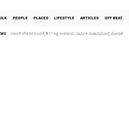
SILK
PEOPLE
PLACES
LIFESTYLE
ARTICLES
OFF BEAT
EWS
ಸರ್ಕಾರಿ ನೌಕರರ ಸಂಘಕ್ಕೆ ₹5.17 ಲಕ್ಷ ಉಳಿತಾಯ: ವಾರ್ಷಿಕ ಮಹಾಸಭೆಯಲ್ಲಿ ಘೋಷಣೆ