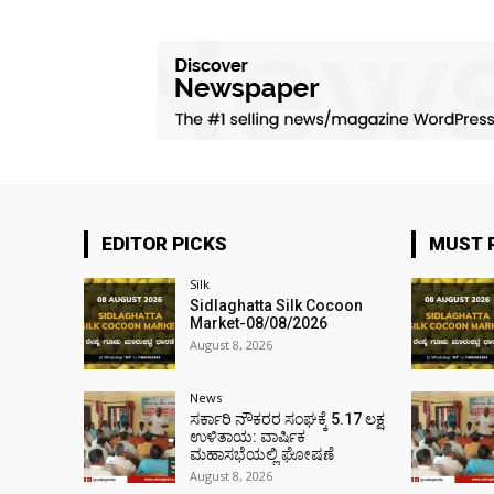
EDITOR PICKS
MUST 
Silk
Sidlaghatta Silk Cocoon
Market-08/08/2026
August 8, 2026
News
ಸರ್ಕಾರಿ ನೌಕರರ ಸಂಘಕ್ಕೆ ₹5.17 ಲಕ್ಷ
ಉಳಿತಾಯ: ವಾರ್ಷಿಕ
ಮಹಾಸಭೆಯಲ್ಲಿ ಘೋಷಣೆ
August 8, 2026