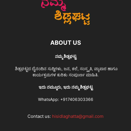
ABOUT US
ನಮ್ಮ ಶಿಡ್ಲಘಟ್ಟ
ಶಿಡ್ಲಘಟ್ಟದ ದೈನಂದಿನ ಸುದ್ದಿಗಳು, ಜನ, ಕಲೆ, ಸಂಸ್ಕೃತಿ, ವ್ಯಾಪಾರ ಹಾಗೂ
ಕಾರ್ಯಕ್ರಮಗಳ ಕುರಿತು ಸಂಪೂರ್ಣ ಮಾಹಿತಿ.
ಇದು ನಮ್ಮೂರು, ಇದು ನಮ್ಮ ಶಿಡ್ಲಘಟ್ಟ
WhatsApp:
+917406303366
Contact us:
hisidlaghatta@gmail.com