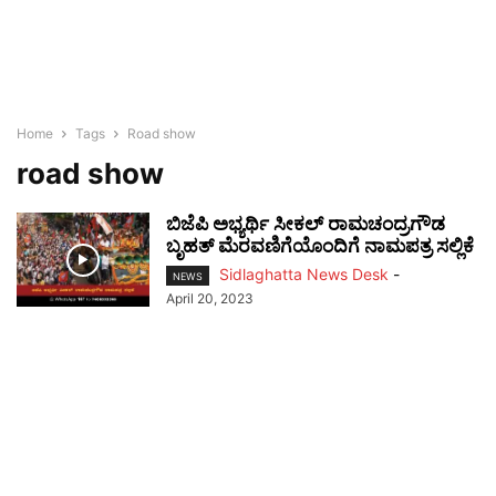
Home
Tags
Road show
road show
ಬಿಜೆಪಿ ಅಭ್ಯರ್ಥಿ ಸೀಕಲ್ ರಾಮಚಂದ್ರಗೌಡ
ಬೃಹತ್ ಮೆರವಣಿಗೆಯೊಂದಿಗೆ ನಾಮಪತ್ರ ಸಲ್ಲಿಕೆ
Sidlaghatta News Desk
-
NEWS
April 20, 2023