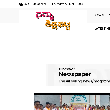
C
25.9
Sidlaghatta
Thursday, August 6, 2026
NEWS
LATEST N