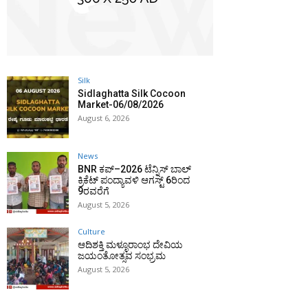
Silk
Sidlaghatta Silk Cocoon
Market-06/08/2026
August 6, 2026
News
BNR ಕಪ್–2026 ಟೆನ್ನಿಸ್ ಬಾಲ್
ಕ್ರಿಕೆಟ್ ಪಂದ್ಯಾವಳಿ ಆಗಸ್ಟ್ 6ರಿಂದ
9ರವರೆಗೆ
August 5, 2026
Culture
ಆದಿಶಕ್ತಿ ಮಳ್ಳೂರಾಂಭ ದೇವಿಯ
ಜಯಂತೋತ್ಸವ ಸಂಭ್ರಮ
August 5, 2026