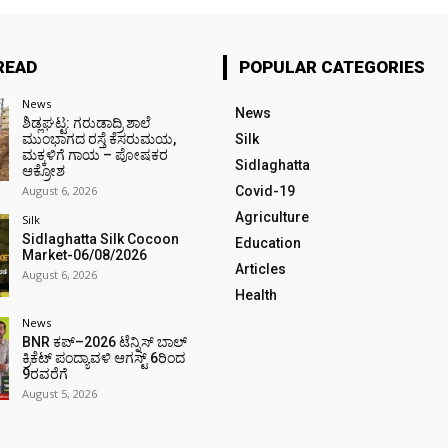
READ
POPULAR CATEGORIES
News
News
ಶಿಡ್ಲಘಟ್ಟ: ಗರುಡಾದ್ರಿ ಶಾಲೆ
ಮುಂಭಾಗದ ರಸ್ತೆ ಕೆಸರುಮಯ,
Silk
ಮಕ್ಕಳಿಗೆ ಗಾಯ – ಪೋಷಕರ
Sidlaghatta
ಆಕ್ರೋಶ
August 6, 2026
Covid-19
Agriculture
Silk
Sidlaghatta Silk Cocoon
Education
Market-06/08/2026
Articles
August 6, 2026
Health
News
BNR ಕಪ್–2026 ಟೆನ್ನಿಸ್ ಬಾಲ್
ಕ್ರಿಕೆಟ್ ಪಂದ್ಯಾವಳಿ ಆಗಸ್ಟ್ 6ರಿಂದ
9ರವರೆಗೆ
August 5, 2026