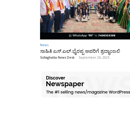
News
ಸಾಹಿತಿ ಎಸ್.ಎಲ್.ಭೈರಪ್ಪ ಅವರಿಗೆ ಶ್ರದ್ಧಾಂಜಲಿ
Sidlaghatta News Desk
-
September 26, 2025