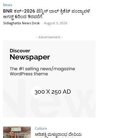
News
BNR ಕಪ್–2026 ಟೆನ್ನಿಸ್ ಬಾಲ್ ಕ್ರಿಕೆಟ್ ಪಂದ್ಯಾವಳಿ
ಆಗಸ್ಟ್ 6ರಿಂದ 9ರವರೆಗೆ
Sidlaghatta News Desk
-
August 5, 2026
- Advertisement -
Culture
ಆದಿಶಕ್ತಿ ಮಳ್ಳೂರಾಂಭ ದೇವಿಯ