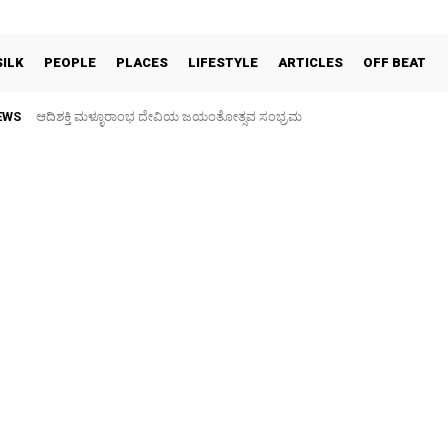
SILK
PEOPLE
PLACES
LIFESTYLE
ARTICLES
OFF BEAT
EWS
ಆದಿಶಕ್ತಿ ಮಳ್ಳೂರಾಂಭ ದೇವಿಯ ಜಯಂತೋತ್ಸವ ಸಂಭ್ರಮ