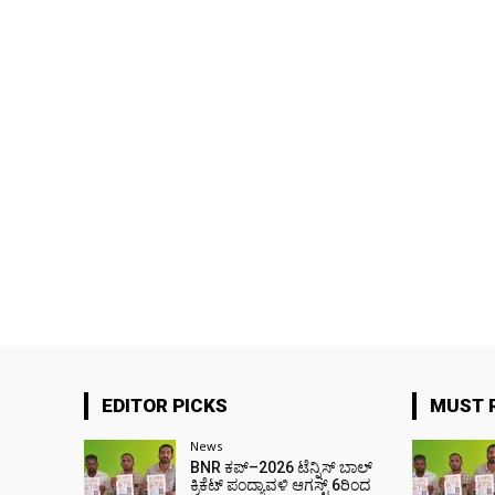
EDITOR PICKS
MUST 
News
BNR ಕಪ್–2026 ಟೆನ್ನಿಸ್ ಬಾಲ್
ಕ್ರಿಕೆಟ್ ಪಂದ್ಯಾವಳಿ ಆಗಸ್ಟ್ 6ರಿಂದ