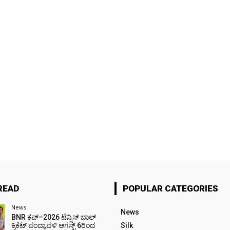
READ
POPULAR CATEGORIES
News
News
BNR ಕಪ್–2026 ಟೆನ್ನಿಸ್ ಬಾಲ್
ಕ್ರಿಕೆಟ್ ಪಂದ್ಯಾವಳಿ ಆಗಸ್ಟ್ 6ರಿಂದ
Silk