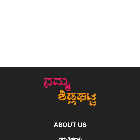
ABOUT US
ನಮ್ಮ ಶಿಡ್ಲಘಟ್ಟ