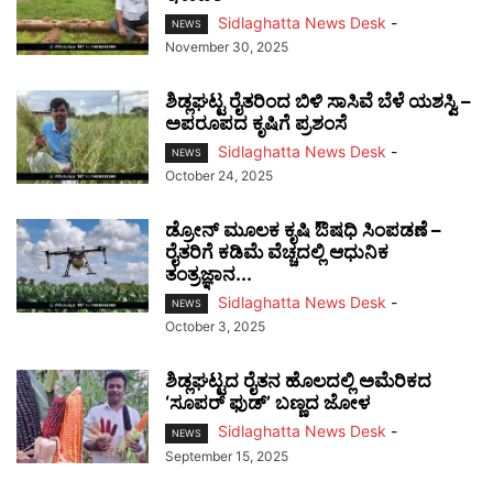
Sidlaghatta News Desk
-
NEWS
November 30, 2025
ಶಿಡ್ಲಘಟ್ಟ ರೈತರಿಂದ ಬಿಳಿ ಸಾಸಿವೆ ಬೆಳೆ ಯಶಸ್ವಿ –
ಅಪರೂಪದ ಕೃಷಿಗೆ ಪ್ರಶಂಸೆ
Sidlaghatta News Desk
-
NEWS
October 24, 2025
ಡ್ರೋನ್ ಮೂಲಕ ಕೃಷಿ ಔಷಧಿ ಸಿಂಪಡಣೆ –
ರೈತರಿಗೆ ಕಡಿಮೆ ವೆಚ್ಚದಲ್ಲಿ ಆಧುನಿಕ
ತಂತ್ರಜ್ಞಾನ...
Sidlaghatta News Desk
-
NEWS
October 3, 2025
ಶಿಡ್ಲಘಟ್ಟದ ರೈತನ ಹೊಲದಲ್ಲಿ ಅಮೆರಿಕದ
‘ಸೂಪರ್ ಫುಡ್’ ಬಣ್ಣದ ಜೋಳ
Sidlaghatta News Desk
-
NEWS
September 15, 2025