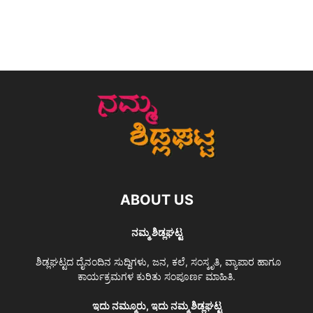
ABOUT US
ನಮ್ಮ ಶಿಡ್ಲಘಟ್ಟ
ಶಿಡ್ಲಘಟ್ಟದ ದೈನಂದಿನ ಸುದ್ದಿಗಳು, ಜನ, ಕಲೆ, ಸಂಸ್ಕೃತಿ, ವ್ಯಾಪಾರ ಹಾಗೂ
ಕಾರ್ಯಕ್ರಮಗಳ ಕುರಿತು ಸಂಪೂರ್ಣ ಮಾಹಿತಿ.
ಇದು ನಮ್ಮೂರು, ಇದು ನಮ್ಮ ಶಿಡ್ಲಘಟ್ಟ