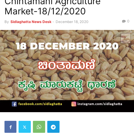
Chintamani Agriculture
Market-18/12/2020
0
By
Sidlaghatta News Desk
-
December 18, 2020