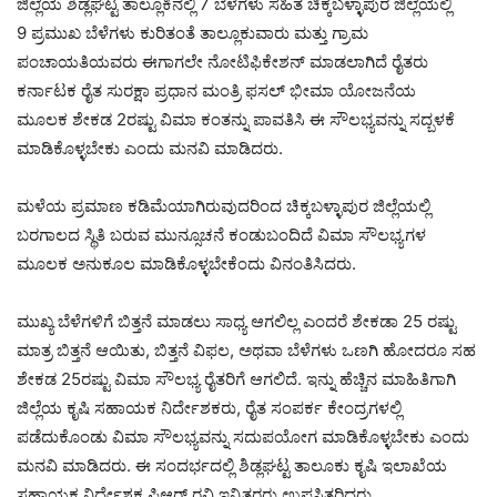
ಜಿಲ್ಲೆಯ ಶಿಡ್ಲಘಟ್ಟ ತಾಲ್ಲೂಕಿನಲ್ಲಿ 7 ಬೆಳೆಗಳು ಸಹಿತ ಚಿಕ್ಕಬಳ್ಳಾಪುರ ಜಿಲ್ಲೆಯಲ್ಲಿ
9 ಪ್ರಮುಖ ಬೆಳೆಗಳು ಕುರಿತಂತೆ ತಾಲ್ಲೂಕುವಾರು ಮತ್ತು ಗ್ರಾಮ
ಪಂಚಾಯತಿಯವರು ಈಗಾಗಲೇ ನೋಟಿಫಿಕೇಶನ್ ಮಾಡಲಾಗಿದೆ ರೈತರು
ಕರ್ನಾಟಕ ರೈತ ಸುರಕ್ಷಾ ಪ್ರಧಾನ ಮಂತ್ರಿ ಫಸಲ್ ಭೀಮಾ ಯೋಜನೆಯ
ಮೂಲಕ ಶೇಕಡ 2ರಷ್ಟು ವಿಮಾ ಕಂತನ್ನು ಪಾವತಿಸಿ ಈ ಸೌಲಭ್ಯವನ್ನು ಸದ್ಬಳಕೆ
ಮಾಡಿಕೊಳ್ಳಬೇಕು ಎಂದು ಮನವಿ ಮಾಡಿದರು.
ಮಳೆಯ ಪ್ರಮಾಣ ಕಡಿಮೆಯಾಗಿರುವುದರಿಂದ ಚಿಕ್ಕಬಳ್ಳಾಪುರ ಜಿಲ್ಲೆಯಲ್ಲಿ
ಬರಗಾಲದ ಸ್ಥಿತಿ ಬರುವ ಮುನ್ಸೂಚನೆ ಕಂಡುಬಂದಿದೆ ವಿಮಾ ಸೌಲಭ್ಯಗಳ
ಮೂಲಕ ಅನುಕೂಲ ಮಾಡಿಕೊಳ್ಳಬೇಕೆಂದು ವಿನಂತಿಸಿದರು.
ಮುಖ್ಯ ಬೆಳೆಗಳಿಗೆ ಬಿತ್ತನೆ ಮಾಡಲು ಸಾಧ್ಯ ಆಗಲಿಲ್ಲ ಎಂದರೆ ಶೇಕಡಾ 25 ರಷ್ಟು
ಮಾತ್ರ ಬಿತ್ತನೆ ಆಯಿತು, ಬಿತ್ತನೆ ವಿಫಲ, ಅಥವಾ ಬೆಳೆಗಳು ಒಣಗಿ ಹೋದರೂ ಸಹ
ಶೇಕಡ 25ರಷ್ಟು ವಿಮಾ ಸೌಲಭ್ಯ ರೈತರಿಗೆ ಆಗಲಿದೆ. ಇನ್ನು ಹೆಚ್ಚಿನ ಮಾಹಿತಿಗಾಗಿ
ಜಿಲ್ಲೆಯ ಕೃಷಿ ಸಹಾಯಕ ನಿರ್ದೇಶಕರು, ರೈತ ಸಂಪರ್ಕ ಕೇಂದ್ರಗಳಲ್ಲಿ
ಪಡೆದುಕೊಂಡು ವಿಮಾ ಸೌಲಭ್ಯವನ್ನು ಸದುಪಯೋಗ ಮಾಡಿಕೊಳ್ಳಬೇಕು ಎಂದು
ಮನವಿ ಮಾಡಿದರು. ಈ ಸಂದರ್ಭದಲ್ಲಿ ಶಿಡ್ಲಘಟ್ಟ ತಾಲೂಕು ಕೃಷಿ ಇಲಾಖೆಯ
ಸಹಾಯಕ ನಿರ್ದೇಶಕ ಪಿಆರ್ ರವಿ ಇನ್ನಿತರರು ಉಪಸ್ಥಿತರಿದ್ದರು.