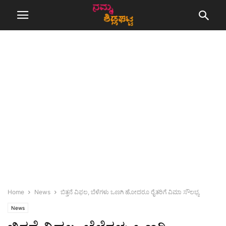
Home
News
ಬಿತ್ತನೆ ವಿಫಲ, ಬೆಳೆಗಳು ಒಣಗಿ ಹೋದರೂ ರೈತರಿಗೆ ವಿಮಾ ಸೌಲಭ್ಯ
News