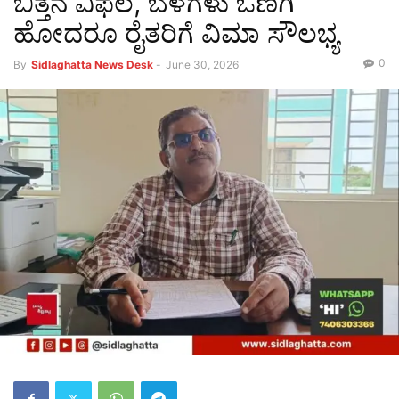
ಬಿತ್ತನೆ ವಿಫಲ, ಬೆಳೆಗಳು ಒಣಗಿ
ಹೋದರೂ ರೈತರಿಗೆ ವಿಮಾ ಸೌಲಭ್ಯ
0
By
Sidlaghatta News Desk
-
June 30, 2026