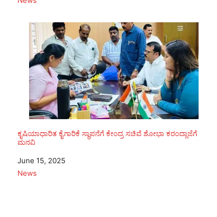
In relation to
News
ಕೃಷಿಯಾಧಾರಿತ ಕೈಗಾರಿಕೆ ಸ್ಥಾಪನೆಗೆ ಕೇಂದ್ರ ಸಚಿವೆ ಶೋಭಾ ಕರಂದ್ಲಾಜೆಗೆ
ಮನವಿ
Date
June 15, 2025
In relation to
News