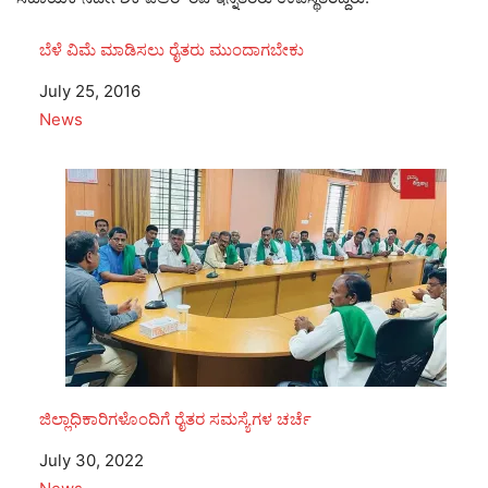
ಬೆಳೆ ವಿಮೆ ಮಾಡಿಸಲು ರೈತರು ಮುಂದಾಗಬೇಕು
Date
July 25, 2016
In relation to
News
ಜಿಲ್ಲಾಧಿಕಾರಿಗಳೊಂದಿಗೆ ರೈತರ ಸಮಸ್ಯೆಗಳ ಚರ್ಚೆ
Date
July 30, 2022