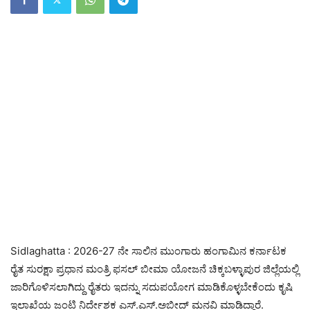
Sidlaghatta : 2026-27 ನೇ ಸಾಲಿನ ಮುಂಗಾರು ಹಂಗಾಮಿನ ಕರ್ನಾಟಕ
ರೈತ ಸುರಕ್ಷಾ ಪ್ರಧಾನ ಮಂತ್ರಿ ಫಸಲ್ ಬೀಮಾ ಯೋಜನೆ ಚಿಕ್ಕಬಳ್ಳಾಪುರ ಜಿಲ್ಲೆಯಲ್ಲಿ
ಜಾರಿಗೊಳಿಸಲಾಗಿದ್ದು ರೈತರು ಇದನ್ನು ಸದುಪಯೋಗ ಮಾಡಿಕೊಳ್ಳಬೇಕೆಂದು ಕೃಷಿ
ಇಲಾಖೆಯ ಜಂಟಿ ನಿರ್ದೇಶಕ ಎಸ್.ಎಸ್.ಅಬೀದ್ ಮನವಿ ಮಾಡಿದ್ದಾರೆ.