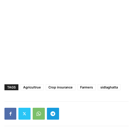
TAGS
Agricultrue
Crop insurance
Farmers
sidlaghatta