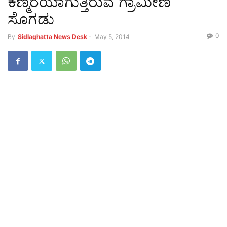
ಕಣ್ಮರೆಯಾಗುತ್ತಿರುವ ಗ್ರಾಮೀಣ
ಸೊಗಡು
0
By
Sidlaghatta News Desk
-
May 5, 2014