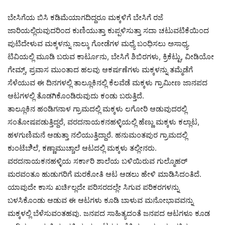
ಬೇಸಿಗೆಯ ಬಿಸಿ ಕಡಿಮೆಯಾಗದಿದ್ದರೂ ಮಕ್ಕಳಿಗೆ ಬೇಸಿಗೆ ರಜೆ
ಜಾರಿಯಲ್ಲಿರುವುದರಿಂದ ಕುಣಿಯುತ್ತಾ ಕುಪ್ಪಳಿಸುತ್ತಾ ಸದಾ ಚಟುವಟಿಕೆಯಿಂದ
ಪುಟಿದೇಳುವ ಮಕ್ಕಳನ್ನು ನಾಲ್ಕು ಗೋಡೆಗಳ ಮಧ್ಯೆ ಬಂಧಿಸಲು ಅಸಾಧ್ಯ.
ಟಿವಿಯಲ್ಲಿ ಮೂಡಿ ಬರುವ ಕಾರ್ಟೂನು, ಬೇಸಿಗೆ ಶಿಬಿರಗಳು, ಕ್ರಿಕೆಟ್ಟು, ವೀಡಿಯೋ
ಗೇಮ್ಸ್, ಪ್ರವಾಸ ಮುಂತಾದ ಹಲವು ಆಕರ್ಷಣೆಗಳು ಮಕ್ಕಳನ್ನು ತಮ್ಮೆಡೆಗೆ
ಸೆಳೆಯುವ ಈ ದಿನಗಳಲ್ಲಿ ತಾಲ್ಲೂಕಿನಲ್ಲಿ ಕೆಲವೆಡೆ ಮಕ್ಕಳು ಗ್ರಾಮೀಣ ಜಾನಪದ
ಆಟಗಳಲ್ಲಿ ತೊಡಗಿಕೊಂಡಿರುವುದು ಕಂಡು ಬರುತ್ತಿದೆ.
ತಾಲ್ಲೂಕಿನ ಹಂಡಿಗನಾಳ ಗ್ರಾಮದಲ್ಲಿ ಮಕ್ಕಳು ಲಗೋರಿ ಆಡುವುದರಲ್ಲಿ
ಸಂತೋಷಪಡುತ್ತಿದ್ದರೆ, ವರದನಾಯಕನಹಳ್ಳಿಯಲ್ಲಿ ಹೆಣ್ಣು ಮಕ್ಕಳು ಕಲ್ಲಾಟ,
ಹಳಗುಣಿಮನೆ ಆಡುತ್ತಾ ನಲಿಯುತ್ತಿದ್ದಾರೆ. ಹನುಮಂತಪುರ ಗ್ರಾಮದಲ್ಲಿ
ಕುಂಟೆಬಿ್ಲೆ, ಕಣ್ಣಾಮುಚ್ಚಾಲೆ ಆಟದಲ್ಲಿ ಮಕ್ಕಳು ತಲ್ಲೀನರು.
ವರದನಾಯಕನಹಳ್ಳಿಯ ಸರ್ಕಾರಿ ಶಾಲೆಯ ಬಳಿಯಿರುವ ಗುಲ್ಮೊಹರ್
ಮರವಂತೂ ಹುಡುಗರಿಗೆ ಮರಕೋತಿ ಆಟ ಆಡಲು ಹೇಳಿ ಮಾಡಿಸಿದಂತಿದೆ.
ಯಾವುದೇ ಕಾಸು ಖರ್ಚಿಲ್ಲದೇ ಪರಿಸರದಲ್ಲೇ ಸಿಗುವ ಪರಿಕರಗಳನ್ನು
ಬಳಸಿಕೊಂಡು ಆಡುವ ಈ ಆಟಗಳು ಕೂಡಿ ಬಾಳುವ ಮನೋಭಾವವನ್ನು
ಮಕ್ಕಳಲ್ಲಿ ಬೆಳೆಸುವಂತಹವು. ಜನಪದ ಸಾಹಿತ್ಯದಂತೆ ಜನಪದ ಆಟಗಳೂ ಕೂಡ