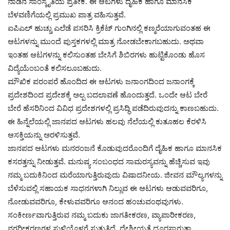
ನಾಡಿನ ಸಾಂಸ್ಕೃತಿಯ ಪ್ರತೀಕ. ಈ ಆಟಗಳು ದೈಹಿಕ ಹಾಗೂ ಮಾನಸಿಕ
ಬೆಳವಣಿಗೆಯಲ್ಲಿ ಪ್ರಮುಖ ಪಾತ್ರ ವಹಿಸುತ್ತವೆ.
ಐಪಿಎಲ್ ಹುಚ್ಚು ಎಲೆಡೆ ಪಸರಿಸಿ ಕ್ರಿಕೆಟ್ ಗುಂಗಿನಲ್ಲಿ ಕಣ್ಮರೆಯಾಗುವಂತಹ ಈ
ಆಟಗಳನ್ನು ಮುಂದೆ ಪುಸ್ತಕಗಳಲ್ಲಿ ಮಾತ್ರ ನೋಡಬೇಕಾಗಬಹುದು. ಅಥವಾ
ಇಂತಹ ಆಟಗಳನ್ನು ಕಲಿಸುಂತಹ ಬೇಸಿಗೆ ಶಿಬಿರಗಳು ಹುಟ್ಟಿಕೊಂಡು ಹೊಸ
ವಿದ್ಯೆಯೆಂಬಂತೆ ಕಲಿಸಲೂಬಹುದು.
ಮೌಖಿಕ ಪರಂಪರೆ ಹೊಂದಿದ ಈ ಆಟಗಳು ಜನಾಂಗದಿಂದ ಜನಾಂಗಕ್ಕೆ
ಪ್ರದೇಶದಿಂದ ಪ್ರದೇಶಕ್ಕೆ ಅಲ್ಪ ಬದಲಾವಣೆ ಹೊಂದುತ್ತದೆ. ಒಂದೇ ಆಟ ಬೇರೆ
ಬೇರೆ ಹೆಸರಿನಿಂದ ವಿವಿಧ ಪ್ರದೇಶಗಳಲ್ಲಿ ಪ್ರಸಿದ್ಧಿ ಪಡೆದಿರುವುದನ್ನು ಕಾಣಬಹುದು.
ಈ ಹಿನ್ನೆಲೆಯಲ್ಲಿ ಜಾನಪದ ಆಟಗಳು ಹಲವು ನೆಲೆಯಲ್ಲಿ ಕುತೂಹಲ ಕೆರಳಿಸಿ
ಆಸಕ್ತಿಯನ್ನು ಅರಳಿಸುತ್ತವೆ.
ಜಾನಪದ ಆಟಗಳು ಮನರಂಜನೆ ಕೊಡುವುದರೊಂದಿಗೆ ದೈಹಿಕ ಹಾಗೂ ಮಾನಸಿಕ
ಕಸರತ್ತನ್ನು ನೀಡುತ್ತವೆ. ಮನುಷ್ಯ ಸಂಬಂಧದ ಸಾಮರಸ್ಯವನ್ನು ಹೆಚ್ಚಿಸುವ ಇವು
ನಮ್ಮ ಬದುಕಿನಿಂದ ಮರೆಯಾಗುತ್ತಿರುವುದು ವಿಷಾದನೀಯ. ಜೀವನ ಮೌಲ್ಯಗಳನ್ನು
ಬೆಳೆಸುವಲ್ಲಿ ಸಹಾಯಕ ಸಾಧನಗಳಾಗಿ ನಿಲ್ಲುವ ಈ ಆಟಗಳು ಆಡುವವರಿಗೂ,
ನೋಡುವವರಿಗೂ, ಕೇಳುವವರಿಗೂ ಆನಂದ ಹಂಚುವಂಥವುಗಳು.
ಸಂಕೀರ್ಣವಾಗುತ್ತಿರುವ ನಮ್ಮ ಬದುಕು ಜಾಗತೀಕರಣ, ವ್ಯಾಪಾರೀಕರಣ,
ನಗರೀಕರಣಗಳ ಸುಳಿಯೊಳಗೆ ಸುತ್ತುತ್ತಿದೆ. ದೇಶೀಯತೆ ದೂರಸಾಗುತ್ತಾ