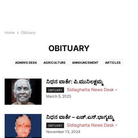
Home
Obituary
OBITUARY
ADMIN'S DESK
AGRICULTURE
ANNOUNCEMENT
ARTICLES
BLOGROLL
BULLETIN
BUSINESS
CHIKKABALLAPURA
CHINTAMANI
COVID-19
CULTURE
EDUCATION
HEALTH
ನಿಧನ ವಾರ್ತೆ: ಪಿ.ಮುನಿಲಕ್ಷಮ್ಮ
HOROSCOPE
KIDS
LIFESTYLE
MALLIKARJUNA
MONEY
NEWS
Sidlaghatta News Desk
-
OBITUARY
NEWSBEAT
OBITUARY
OFF BEAT
PANCHANGA
PEOPLE
March 5, 2025
PLACES
REAL ESTATE
SIDLAGHATTA
SILK
SPORTS
STORIES
TECH
WORLD
ನಿಧನ ವಾರ್ತೆ – ಎಚ್.ಎಸ್.ಭಾಗ್ಯಮ್ಮ
Sidlaghatta News Desk
-
OBITUARY
November 13, 2024