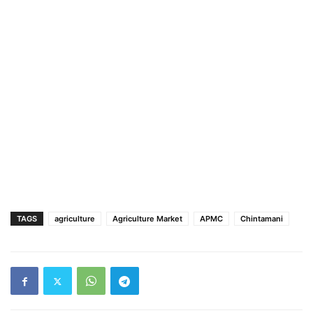
TAGS
agriculture
Agriculture Market
APMC
Chintamani