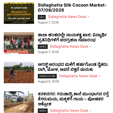
Sidlaghatta Silk Cocoon Market-
07/08/2026
Sidlaghatta News Desk
-
SILK
August 7, 2026
ಶಾಲಾ ಹಂತದಲ್ಲೇ ನಾಯಕತ್ವ ಪಾಠ: ವಿದ್ಯಾರ್ಥಿ
ಪ್ರತಿನಿಧಿಗಳಿಗೆ ಪದಗ್ರಹಣ ಸಮಾರಂಭ
Sidlaghatta News Desk
-
NEWS
August 7, 2026
ಆಗಸ್ಟ್ ಆರಂಭದ ಮಳೆಗೆ ಹರ್ಷಗೊಂಡ ರೈತರು:
ರಾಗಿ, ಜೋಳ, ಅವರೆ ಬಿತ್ತನೆ ಚುರುಕು
Sidlaghatta News Desk
-
AGRICULTURE
August 6, 2026
ಕನಕನಗರ: ಗರುಡಾದ್ರಿ ಶಾಲೆ ಮುಂಭಾಗದ ರಸ್ತೆ
ಕೆಸರುಮಯ, ಮಕ್ಕಳಿಗೆ ಗಾಯ – ಪೋಷಕರ
ಆಕ್ರೋಶ
Sidlaghatta News Desk
-
NEWS