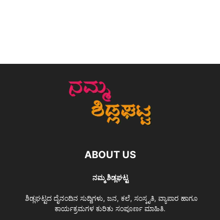
ABOUT US
ನಮ್ಮ ಶಿಡ್ಲಘಟ್ಟ
ಶಿಡ್ಲಘಟ್ಟದ ದೈನಂದಿನ ಸುದ್ದಿಗಳು, ಜನ, ಕಲೆ, ಸಂಸ್ಕೃತಿ, ವ್ಯಾಪಾರ ಹಾಗೂ
ಕಾರ್ಯಕ್ರಮಗಳ ಕುರಿತು ಸಂಪೂರ್ಣ ಮಾಹಿತಿ.