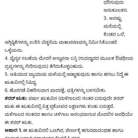
ಧರಿಸುವುದು
ಅನುಕೂಲಕರ.
3. ಆದಷ್ಟು
ಮನೆಯಲ್ಲಿ
ಕೆಂಡದ ಒಲೆ,
ಅಗ್ಗಿಷ್ಠಿಕೆಗಳನ್ನು ಉರಿಸಿ ಬೆಚ್ಚನೆಯ ವಾತಾವರಣವನ್ನು ನಿರ್ಮಿಸಿಕೊಂಡರೆ
ಒಳ್ಳೆಯದು.
4. ವೈದ್ಯರ ಸಲಹೆಯ ಮೇರಗೆ ಆಸ್ಥಾಪನಾ ಬಸ್ತಿ (ಗುದದ್ವಾರದ ಮೂಲಕ ಔಷಧೀಯ
ದ್ರವ್ಯಗಳನ್ನು ಸೇರಿಸುವುದು) ತೆಗೆದುಕೊಳ್ಳಬಹುದು.
5. ಅತಿಯಾದ ವ್ಯಾಯಾಮ ಮಳೆಯಲ್ಲಿ ಅಡ್ಡಾಡುವುದು ಹಾಗೂ ಹಗಲು ನಿದ್ದೆ ಈ
ಋತುವಿನಲ್ಲಿ ನಿಷಿದ್ಧ.
6. ಹೊರಗಡೆ ವಿಹರಿಸುವಾಗ ಪಾದರಕ್ಷೆ, ಛತ್ರಿಗಳನ್ನು ಬಳಸಬೇಕು.
ಶರದ್ ಋತು:
ವರ್ಷಾ ಋತುವಿನ (ಮಳೆಗಾಲದ) ನಂತರ ಬರುವುದೇ ಶರದ್
ಋತು ಈ ಋತುವಿನಲ್ಲಿ ಪಿತ್ತ ಪ್ರಕೋಪದ ಲಕ್ಷಣಗಳು ಕಂಡು ಬರುತ್ತವೆ.
ಮಳೆಗಾಲದ ನಂತರದ ಹಾಗೂ ಚಳಿಗಾಲ ಆರಂಭವಾಗುವ ಮೊದಲಿನ ಅವಧಿಯೇ
ಈ ಶರದ್ ಋತು.
ಆಹಾರ: 1.
ಈ ಋತುವಿನಲಿ ಒಣಗಿದ, ಜೀರ್ಣಕ್ಕೆ ಹಗುರವಾದಂಥಹ ಹಾಗೂ