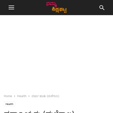
Home
Health
ವರ್ಷಾ ಋತು (ಮಳೆಗಾಲ)
Health