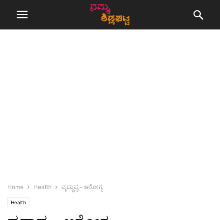
Home
Health
ವೃದ್ಧಾಪ್ಯ – ಆರೋಗ್ಯ
Health