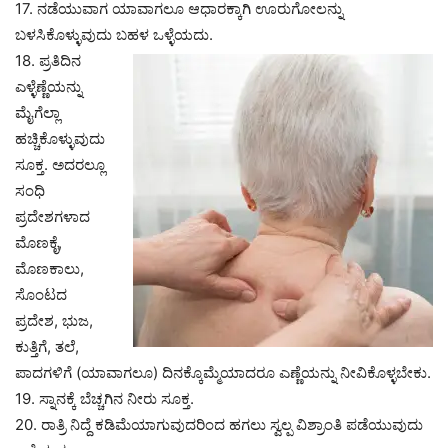
17. ನಡೆಯುವಾಗ ಯಾವಾಗಲೂ ಆಧಾರಕ್ಕಾಗಿ ಊರುಗೋಲನ್ನು
ಬಳಸಿಕೊಳ್ಳುವುದು ಬಹಳ ಒಳ್ಳೆಯದು.
18. ಪ್ರತಿದಿನ
ಎಳ್ಳೆಣ್ಣೆಯನ್ನು
ಮೈಗೆಲ್ಲಾ
ಹಚ್ಚಿಕೊಳ್ಳುವುದು
ಸೂಕ್ತ. ಅದರಲ್ಲೂ
ಸಂಧಿ
ಪ್ರದೇಶಗಳಾದ
ಮೊಣಕೈ,
ಮೊಣಕಾಲು,
ಸೊಂಟದ
ಪ್ರದೇಶ, ಭುಜ,
ಕುತ್ತಿಗೆ, ತಲೆ,
ಪಾದಗಳಿಗೆ (ಯಾವಾಗಲೂ) ದಿನಕ್ಕೊಮ್ಮೆಯಾದರೂ ಎಣ್ಣೆಯನ್ನು ನೀವಿಕೊಳ್ಳಬೇಕು.
19. ಸ್ನಾನಕ್ಕೆ ಬೆಚ್ಚಗಿನ ನೀರು ಸೂಕ್ತ.
20. ರಾತ್ರಿ ನಿದ್ದೆ ಕಡಿಮೆಯಾಗುವುದರಿಂದ ಹಗಲು ಸ್ವಲ್ಪ ವಿಶ್ರಾಂತಿ ಪಡೆಯುವುದು