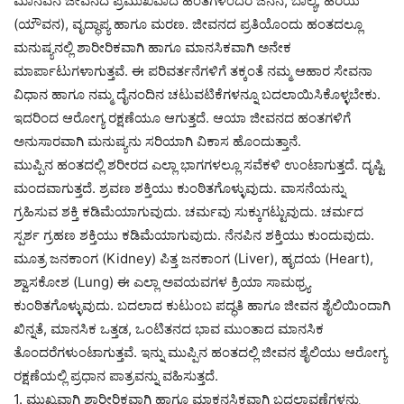
ಮಾನವನ ಜೀವನದ ಪ್ರಮುಖವಾದ ಹಂತಗಳೆಂದರೆ ಜನನ, ಬಾಲ್ಯ, ಹರಯ
(ಯೌವನ), ವೃದ್ಧಾಪ್ಯ ಹಾಗೂ ಮರಣ. ಜೀವನದ ಪ್ರತಿಯೊಂದು ಹಂತದಲ್ಲೂ
ಮನುಷ್ಯನಲ್ಲಿ ಶಾರೀರಿಕವಾಗಿ ಹಾಗೂ ಮಾನಸಿಕವಾಗಿ ಅನೇಕ
ಮಾರ್ಪಾಟುಗಳಾಗುತ್ತವೆ. ಈ ಪರಿವರ್ತನೆಗಳಿಗೆ ತಕ್ಕಂತೆ ನಮ್ಮ ಆಹಾರ ಸೇವನಾ
ವಿಧಾನ ಹಾಗೂ ನಮ್ಮ ದೈನಂದಿನ ಚಟುವಟಿಕೆಗಳನ್ನೂ ಬದಲಾಯಿಸಿಕೊಳ್ಳಬೇಕು.
ಇದರಿಂದ ಆರೋಗ್ಯ ರಕ್ಷಣೆಯೂ ಆಗುತ್ತದೆ. ಆಯಾ ಜೀವನದ ಹಂತಗಳಿಗೆ
ಅನುಸಾರವಾಗಿ ಮನುಷ್ಯನು ಸರಿಯಾಗಿ ವಿಕಾಸ ಹೊಂದುತ್ತಾನೆ.
ಮುಪ್ಪಿನ ಹಂತದಲ್ಲಿ ಶರೀರದ ಎಲ್ಲಾ ಭಾಗಗಳಲ್ಲೂ ಸವೆಕಳಿ ಉಂಟಾಗುತ್ತದೆ. ದೃಷ್ಟಿ
ಮಂದವಾಗುತ್ತದೆ. ಶ್ರವಣ ಶಕ್ತಿಯು ಕುಂಠಿತಗೊಳ್ಳುವುದು. ವಾಸನೆಯನ್ನು
ಗ್ರಹಿಸುವ ಶಕ್ತಿ ಕಡಿಮೆಯಾಗುವುದು. ಚರ್ಮವು ಸುಕ್ಕುಗಟ್ಟುವುದು. ಚರ್ಮದ
ಸ್ಪರ್ಶ ಗ್ರಹಣ ಶಕ್ತಿಯು ಕಡಿಮೆಯಾಗುವುದು. ನೆನಪಿನ ಶಕ್ತಿಯು ಕುಂದುವುದು.
ಮೂತ್ರ ಜನಕಾಂಗ (Kidney) ಪಿತ್ತ ಜನಕಾಂಗ (Liver), ಹೃದಯ (Heart),
ಶ್ವಾಸಕೋಶ (Lung) ಈ ಎಲ್ಲಾ ಅವಯವಗಳ ಕ್ರಿಯಾ ಸಾಮಥ್ರ್ಯ
ಕುಂಠಿತಗೊಳ್ಳುವುದು. ಬದಲಾದ ಕುಟುಂಬ ಪದ್ಧತಿ ಹಾಗೂ ಜೀವನ ಶೈಲಿಯಿಂದಾಗಿ
ಖಿನ್ನತೆ, ಮಾನಸಿಕ ಒತ್ತಡ, ಒಂಟಿತನದ ಭಾವ ಮುಂತಾದ ಮಾನಸಿಕ
ತೊಂದರೆಗಳುಂಟಾಗುತ್ತವೆ. ಇನ್ನು ಮುಪ್ಪಿನ ಹಂತದಲ್ಲಿ ಜೀವನ ಶೈಲಿಯು ಆರೋಗ್ಯ
ರಕ್ಷಣೆಯಲ್ಲಿ ಪ್ರಧಾನ ಪಾತ್ರವನ್ನು ವಹಿಸುತ್ತದೆ.
1. ಮುಖ್ಯವಾಗಿ ಶಾರೀರಿಕವಾಗಿ ಹಾಗೂ ಮಾಕನಸಿಕವಾಗಿ ಬದಲಾವಣೆಗಳನ್ನು