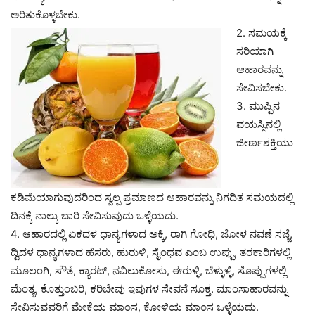
ಅರಿತುಕೊಳ್ಳಬೇಕು.
2. ಸಮಯಕ್ಕೆ
ಸರಿಯಾಗಿ
ಆಹಾರವನ್ನು
ಸೇವಿಸಬೇಕು.
3. ಮುಪ್ಪಿನ
ವಯಸ್ಸಿನಲ್ಲಿ
ಜೀರ್ಣಶಕ್ತಿಯು
ಕಡಿಮೆಯಾಗುವುದರಿಂದ ಸ್ವಲ್ಪ ಪ್ರಮಾಣದ ಆಹಾರವನ್ನು ನಿಗದಿತ ಸಮಯದಲ್ಲಿ
ದಿನಕ್ಕೆ ನಾಲ್ಕು ಬಾರಿ ಸೇವಿಸುವುದು ಒಳ್ಳೆಯದು.
4. ಆಹಾರದಲ್ಲಿ ಏಕದಳ ಧಾನ್ಯಗಳಾದ ಅಕ್ಕಿ, ರಾಗಿ ಗೋಧಿ, ಜೋಳ ನವಣೆ ಸಜ್ಜೆ,
ದ್ವಿದಳ ಧಾನ್ಯಗಳಾದ ಹೆಸರು, ಹುರುಳಿ, ಸೈಂಧವ ಎಂಬ ಉಪ್ಪು, ತರಕಾರಿಗಳಲ್ಲಿ
ಮೂಲಂಗಿ, ಸೌತೆ, ಕ್ಯಾರಟ್, ನವಿಲುಕೋಸು, ಈರುಳ್ಳಿ, ಬೆಳ್ಳುಳ್ಳಿ, ಸೊಪ್ಪುಗಳಲ್ಲಿ
ಮೆಂತ್ಯ, ಕೊತ್ತುಂಬರಿ, ಕರಿಬೇವು ಇವುಗಳ ಸೇವನೆ ಸೂಕ್ತ. ಮಾಂಸಾಹಾರವನ್ನು
ಸೇವಿಸುವವರಿಗೆ ಮೇಕೆಯ ಮಾಂಸ, ಕೋಳಿಯ ಮಾಂಸ ಒಳ್ಳೆಯದು.