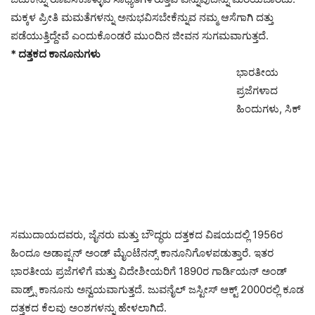
ಮಕ್ಕಳ ಪ್ರೀತಿ ಮಮತೆಗಳನ್ನು ಅನುಭವಿಸಬೇಕೆನ್ನುವ ನಮ್ಮ ಆಸೆಗಾಗಿ ದತ್ತು
ಪಡೆಯುತ್ತಿದ್ದೇವೆ ಎಂದುಕೊಂಡರೆ ಮುಂದಿನ ಜೀವನ ಸುಗಮವಾಗುತ್ತದೆ.
* ದತ್ತಕದ ಕಾನೂನುಗಳು
ಭಾರತೀಯ
ಪ್ರಜೆಗಳಾದ
ಹಿಂದುಗಳು, ಸಿಕ್
ಸಮುದಾಯದವರು, ಜೈನರು ಮತ್ತು ಬೌದ್ಧರು ದತ್ತಕದ ವಿಷಯದಲ್ಲಿ 1956ರ
ಹಿಂದೂ ಅಡಾಪ್ಷನ್ ಅಂಡ್ ಮೈಂಟೆನನ್ಸ್ ಕಾನೂನಿಗೊಳಪಡುತ್ತಾರೆ. ಇತರ
ಭಾರತೀಯ ಪ್ರಜೆಗಳಿಗೆ ಮತ್ತು ವಿದೇಶೀಯರಿಗೆ 1890ರ ಗಾರ್ಡಿಯನ್ ಅಂಡ್
ವಾಡ್ರ್ಸ್ ಕಾನೂನು ಅನ್ವಯವಾಗುತ್ತದೆ. ಜುವನೈಲ್ ಜಸ್ಟೀಸ್ ಆಕ್ಟ್ 2000ರಲ್ಲಿ ಕೂಡ
ದತ್ತಕದ ಕೆಲವು ಅಂಶಗಳನ್ನು ಹೇಳಲಾಗಿದೆ.