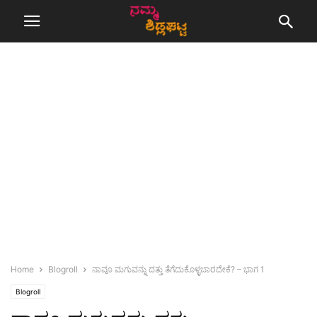
Home
Blogroll
ನಾವೂ ಮಗುವನ್ನು ದತ್ತು ತೆಗೆದುಕೊಳ್ಳಬಾರದೇಕೆ? – ಭಾಗ 1
Blogroll