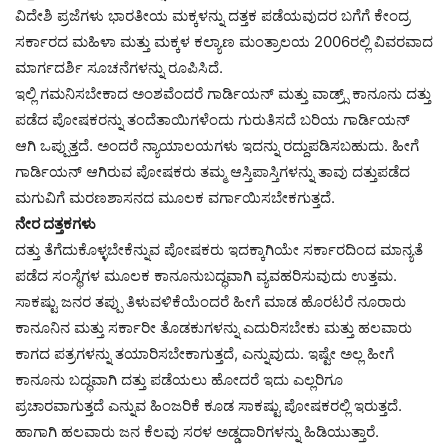
ವಿದೇಶಿ ಪ್ರಜೆಗಳು ಭಾರತೀಯ ಮಕ್ಕಳನ್ನು ದತ್ತಕ ಪಡೆಯವುದರ ಬಗೆಗೆ ಕೇಂದ್ರ
ಸರ್ಕಾರದ ಮಹಿಳಾ ಮತ್ತು ಮಕ್ಕಳ ಕಲ್ಯಾಣ ಮಂತ್ರಾಲಯ 2006ರಲ್ಲಿ ವಿವರವಾದ
ಮಾರ್ಗದರ್ಶಿ ಸೂಚನೆಗಳನ್ನು ರೂಪಿಸಿದೆ.
ಇಲ್ಲಿ ಗಮನಿಸಬೇಕಾದ ಅಂಶವೆಂದರೆ ಗಾರ್ಡಿಯನ್ ಮತ್ತು ವಾಡ್ರ್ಸ್ ಕಾನೂನು ದತ್ತು
ಪಡೆದ ಪೋಷಕರನ್ನು ತಂದೆತಾಯಿಗಳೆಂದು ಗುರುತಿಸದೆ ಬರಿಯ ಗಾರ್ಡಿಯನ್
ಆಗಿ ಒಪ್ಪುತ್ತದೆ. ಅಂದರೆ ನ್ಯಾಯಾಲಯಗಳು ಇದನ್ನು ರದ್ದುಪಡಿಸಬಹುದು. ಹೀಗೆ
ಗಾರ್ಡಿಯನ್ ಆಗಿರುವ ಪೋಷಕರು ತಮ್ಮ ಆಸ್ತಿಪಾಸ್ತಿಗಳನ್ನು ತಾವು ದತ್ತುಪಡೆದ
ಮಗುವಿಗೆ ಮರಣಶಾಸನದ ಮೂಲಕ ವರ್ಗಾಯಿಸಬೇಕಗುತ್ತದೆ.
ನೇರ ದತ್ತಕಗಳು
ದತ್ತು ತೆಗೆದುಕೊಳ್ಳಬೇಕೆನ್ನುವ ಪೋಷಕರು ಇದಕ್ಕಾಗಿಯೇ ಸರ್ಕಾರದಿಂದ ಮಾನ್ಯತೆ
ಪಡೆದ ಸಂಸ್ಥೆಗಳ ಮೂಲಕ ಕಾನೂನುಬದ್ಧವಾಗಿ ವ್ಯವಹರಿಸುವುದು ಉತ್ತಮ.
ಸಾಕಷ್ಟು ಜನರ ತಪ್ಪು ತಿಳುವಳಿಕೆಯೆಂದರೆ ಹೀಗೆ ಮಾಡ ಹೊರಟರೆ ನೂರಾರು
ಕಾನೂನಿನ ಮತ್ತು ಸರ್ಕಾರೀ ತೊಡಕುಗಳನ್ನು ಎದುರಿಸಬೇಕು ಮತ್ತು ಹಲವಾರು
ಕಾಗದ ಪತ್ರಗಳನ್ನು ತಯಾರಿಸಬೇಕಾಗುತ್ತದೆ, ಎನ್ನುವುದು. ಇಷ್ಟೇ ಅಲ್ಲ ಹೀಗೆ
ಕಾನೂನು ಬದ್ಧವಾಗಿ ದತ್ತು ಪಡೆಯಲು ಹೋದರೆ ಇದು ಎಲ್ಲರಿಗೂ
ಪ್ರಚಾರವಾಗುತ್ತದೆ ಎನ್ನುವ ಹಿಂಜರಿಕೆ ಕೂಡ ಸಾಕಷ್ಟು ಪೋಷಕರಲ್ಲಿ ಇರುತ್ತದೆ.
ಹಾಗಾಗಿ ಹಲವಾರು ಜನ ಕೆಲವು ಸರಳ ಅಡ್ಡದಾರಿಗಳನ್ನು ಹಿಡಿಯುತ್ತಾರೆ.