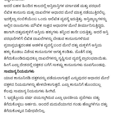
ಆದರೆ ಬಹಳ ಹಿಂದಿನ ಕಾಲದಲ್ಲಿ ಆಸ್ತಿಪಾಸ್ತಿಗಳ ವರ್ಗಾವಣೆ ಮತ್ತು ಪರಭಾರೆ
ಲಿಖಿತ ಕಾನೂನು ಮತ್ತು ದಾಖಲೆಗಳ ಆಧಾರದ ಮೇಲೆ ಮಾತ್ರ ನಡೆಯುತ್ತಿರಲಿಲ್ಲ.
ಇದಕ್ಕೆಲ್ಲಾ ನಂಬಿಕೆಯೆಂಬ ಒಂದು ಅಲಿಖಿತ ವ್ಯವಸ್ಥೆ ಇರುತ್ತಿತ್ತು. ಆಸ್ತಿವ್ಯಾಜ್ಯಗಳನ್ನು
ಅಲ್ಲಿನ ರಾಜರುಗಳು ಮೌಖಿಕ ಸಾಕ್ಷದ ಆಧಾರಗಳ ಮೇಲೆ ತೀರ್ಮಾನಿಸುತ್ತಿದ್ದರು.
ಹಾಗಾಗಿ ದತ್ತುಮಕ್ಕಳಿಗೆ ಆಸ್ತಿಯ ಹಕ್ಕುಗಳು ತನ್ನಿಂದ ತಾನೇ ಬರುತ್ತಿತ್ತು. ಆದರೆ ಆಸ್ತಿ
ಪರಭಾರೆಗಳಿಗೆ ಲಿಖಿತ ದಾಖಲೆಗಳನ್ನು ಬೇಡುವ ಕಾನೂನುಗಳಿರುವ
ಪ್ರಜಾಪ್ರಭುತ್ವದಂತಹ ಆಡಳಿತ ವ್ಯವಸ್ಥೆ ಬಂದ ಮೇಲೆ ದತ್ತು ಮಕ್ಕಳಿಗೆ ಆಸ್ತಿಯ
ಹಕ್ಕು ಕೊಡಲು ವಿಶೇಷ ಕಾನೂನುಗಳ ಅಗತ್ಯ ಕಂಡಿತು. ಜೊತೆಗೆ ದತ್ತು
ತೆಗೆದುಕೊಂಡಿರುವುದಕ್ಕೂ ದಾಖಲೆಗಳನ್ನು ಸೃಷ್ಟಿಸುವ ವ್ಯವಸ್ಥೆ ಪ್ರಾರಂಭವಾಯಿತು.
ಹೀಗೆ ಎಲ್ಲಾ ದೇಶದಲ್ಲಿ ದತ್ತಕದ ಬಗೆಗೆ ಸಾಕಷ್ಟು ಕಾನೂನುಗಳು ರೂಪಗೊಂಡವು.
ಸಾಮಾನ್ಯ ನಿಯಮಗಳು
ಯಾವ ಕಾನೂನಿನಡಿ ದತ್ತಕವನ್ನು ಪಡೆಯಲಾಗುತ್ತದೆ ಎನ್ನುವುದರ ಆಧಾರದ ಮೇಲೆ
ದತ್ತಕದ ನಿಯಮಗಳನ್ನು ಹೇಳಬೇಕಾಗುತ್ತದೆ. ಎಲ್ಲಾ ಕಾನೂನಿಗೆ ಹೊಂದಬಲ್ಲ
ಕೆಲವು ಸಾಮಾನ್ಯ ನಿಯಮಗಳು ಹೀಗಿವೆ.
1. ಇಪ್ಪತ್ತೊಂದು ವರ್ಷ ವಯಸ್ಸಾಗಿರುವ ಎಲ್ಲಾ ಭಾರತೀಯ ಪ್ರಜೆಗಳೂ ದತ್ತು
ತೆಗೆದುಕೊಳ್ಳಲು ಅರ್ಹರು. ಅಂದರೆ ಮದುವೆಯಾಗದ ಗಂಡು ಹೆಣ್ಣುಗಳಿಗೂ ದತ್ತು
ತೆಗೆದುಕೊಳ್ಳುವ ನಿಷೇಧವೇನಿಲ್ಲ.