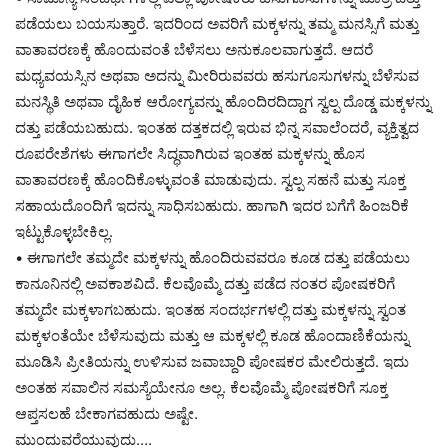
ಪಡೆಯಲು ಬಯಸುತ್ತಾರೆ. ಇದರಿಂದ ಅವರಿಗೆ ಮಕ್ಕಳನ್ನು ತಮ್ಮ ಮನಸ್ಸಿಗೆ ಮತ್ತು
ವಾತಾವರಣಕ್ಕೆ ಹೊಂದುವಂತೆ ಬೆಳೆಸಲು ಅನುಕೂಲವಾಗುತ್ತದೆ. ಆದರೆ
ಮಧ್ಯವಯಸ್ಸಿನ ಅಥವಾ ಅದನ್ನು ಮೀರಿರುವವರು ಹಸುಗೂಸುಗಳನ್ನು ಬೆಳೆಸುವ
ಮನಸ್ಥಿತಿ ಅಥವಾ ದೈಹಿಕ ಆರೋಗ್ಯವನ್ನು ಹೊಂದಿರದಿದ್ದಾಗ ಸ್ವಲ್ಪ ದೊಡ್ಡ ಮಕ್ಕಳನ್ನು
ದತ್ತು ಪಡೆಯಬಹುದು. ಇಂತಹ ದತ್ತಕದಲ್ಲಿ ಇರುವ ಭಿನ್ನ ಸವಾಲೆಂದರೆ, ವ್ಯಕ್ತಿತ್ವದ
ರೂಪರೇಶೆಗಳು ಈಗಾಗಲೇ ಸಿದ್ಧವಾಗಿರುವ ಇಂತಹ ಮಕ್ಕಳನ್ನು ಹೊಸ
ವಾತಾವರಣಕ್ಕೆ ಹೊಂದಿಕೊಳ್ಳುವಂತೆ ಮಾಡುವುದು. ಸ್ವಲ್ಪ ಸಹನೆ ಮತ್ತು ಸೂಕ್ತ
ಸಹಾಯದೊಂದಿಗೆ ಇದನ್ನು ಸಾಧಿಸಬಹುದು. ಹಾಗಾಗಿ ಇದರ ಬಗೆಗೆ ಹಿಂಜರಿಕೆ
ಇಟ್ಟುಕೊಳ್ಳಬೇಕಿಲ್ಲ.
• ಈಗಾಗಲೇ ತಮ್ಮದೇ ಮಕ್ಕಳನ್ನು ಹೊಂದಿರುವವರೂ ಕೂಡ ದತ್ತು ಪಡೆಯಲು
ಕಾನೂನಿನಲ್ಲಿ ಅವಕಾಶವಿದೆ. ಕೆಲವೊಮ್ಮೆ ದತ್ತು ಪಡೆದ ನಂತರ ಪೋಷಕರಿಗೆ
ತಮ್ಮದೇ ಮಕ್ಕಳಾಗಬಹುದು. ಇಂತಹ ಸಂದರ್ಭಗಳಲ್ಲಿ ದತ್ತು ಮಕ್ಕಳನ್ನು ಸ್ವಂತ
ಮಕ್ಕಳಂತೆಯೇ ಬೆಳೆಸುವುದು ಮತ್ತು ಆ ಮಕ್ಕಳಲ್ಲಿ ಕೂಡ ಹೊಂದಾಣಿಕೆಯನ್ನು
ಮೂಡಿಸಿ ಪ್ರೀತಿಯನ್ನು ಉಳಿಸುವ ಜವಾಬ್ದಾರಿ ಪೋಷಕರ ಮೇಲಿರುತ್ತದೆ. ಇದು
ಅಂತಹ ಸವಾಲಿನ ಸಮಸ್ಯೆಯೇನೂ ಅಲ್ಲ. ಕೆಲವೊಮ್ಮೆ ಪೋಷಕರಿಗೆ ಸೂಕ್ತ
ಆಪ್ತಸಲಹೆ ಬೇಕಾಗವಹುದು ಅಷ್ಟೇ.
ಮುಂದುವರೆಯುವುದು….