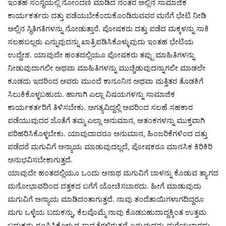
ಇಂತಹ ಸಂಸ್ಥೆಯಲ್ಲಿ ನೋಂದಣಿ ಮಾಡಿದ ನಂತರ ಅಲ್ಲಿನ ಸಾಮಾಜಿಕ
ಕಾರ್ಯಕರ್ತರು ದತ್ತು ಪಡೆಯಬೇಕೆಂದುಕೊಂಡಿರುವವರ ಮನೆಗೆ ಭೇಟಿ ನೀಡಿ
ಅಲ್ಲಿನ ಸ್ಥಿತಿಗತಿಗಳನ್ನು ನೋಡುತ್ತಾರೆ. ಪೋಷಕರು ದತ್ತು ಪಡೆದ ಮಕ್ಕಳನ್ನು ಸಾಕಿ
ಸಲಹಬಲ್ಲರು ಎನ್ನುವುದನ್ನು ಖಾತ್ರಿಪಡಿಸಿಕೊಳ್ಳುವುದು ಇಂತಹ ಭೇಟಿಯ
ಉದ್ದೇಶ. ಯಾವುದೇ ಹಂತದಲ್ಲಿಯೂ ಪೋಷಕರು ತಪ್ಪು ಮಾಹಿತಿಗಳನ್ನು
ನೀಡುವುದಾಗಲೀ ಅಥವಾ ಮಾಹಿತಿಗಳನ್ನು ಮುಚ್ಚಿಡುವುದನ್ನಾಗಲೀ ಮಾಡಲೇ
ಕೂಡದು ಇದರಿಂದ ಅವರು ಮುಂದೆ ಕಾನೂನಿನ ಅಥವಾ ಮತ್ತಿತರ ತೊಡಕಿಗೆ
ಸಿಲುಕಿಕೊಳ್ಳಬಹುದು. ಹಾಗಾಗಿ ಎಲ್ಲಾ ವಿಷಯಗಳನ್ನು ಸಾಮಾಜಿಕ
ಕಾರ್ಯಕರ್ತರಿಗೆ ತಿಳಿಸಬೇಕು. ಅಗತ್ಯವಿದ್ದಲ್ಲಿ ಅವರಿಂದ ಸಲಹೆ ಸಹಕಾರ
ಪಡೆಯುವುದರ ಜೊತೆಗೆ ತಮ್ಮ ಎಲ್ಲಾ ಅನುಮಾನ, ಆತಂಕಗಳನ್ನು ಮುಕ್ತವಾಗಿ
ಪರಿಹರಿಸಿಕೊಳ್ಳಬೇಕು. ಯಾವುದಾದರೂ ಅನುಮಾನ, ಹಿಂಜರಿಕೆಗಳಿಂದ ದತ್ತು
ಪಡೆದರೆ ಮಗುವಿಗೆ ಅನ್ಯಾಯ ಮಾಡುವುದಲ್ಲದೆ, ಪೋಷಕರೂ ಮಾನಸಿಕ ಕಿರಿಕಿರಿ
ಅನುಭವಿಸಬೇಕಾಗುತ್ತದೆ.
ಯಾವುದೇ ಹಂತದಲ್ಲಿಯೂ ಒಂದು ಅನಾಥ ಮಗುವಿಗೆ ಬಾಳನ್ನು ಕೊಡುವ ತ್ಯಾಗದ
ಮನೋಭಾವದಿಂದ ದತ್ತಕದ ಬಗೆಗೆ ಯೋಚಿಸಬಾರದು. ಹೀಗೆ ಮಾಡುವುದು
ಮಗುವಿಗೆ ಅನ್ಯಾಯ ಮಾಡಿದಂತಾಗುತ್ತದೆ. ನಾವು ತಂದೆತಾಯಿಗಳಾಗದಿದ್ದರೂ
ಮಗು ಒಳ್ಳೆಯ ಬದುಕನ್ನು, ಕೆಲವೊಮ್ಮೆ ನಾವು ಕೊಡಬಹುದಾದ್ದಕ್ಕಿಂತ ಉತ್ತಮ
ಬದುಕನ್ನು ರೂಪಿಸಿಕೊಳ್ಳುವ ಸಾಧ್ಯತೆಗಳಿರುತ್ತವೆ ಎನ್ನುವುದನ್ನು ಮರೆಯಬಾರದು.