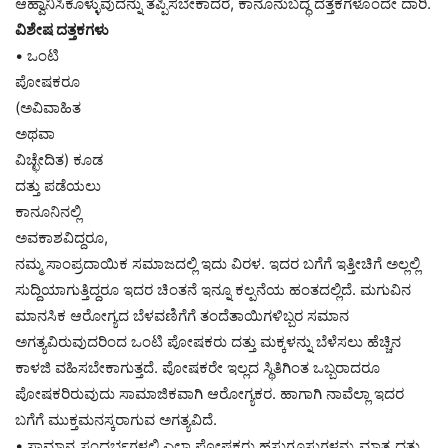
ಆಹ್ವಾನಿಸಿಕೊಳ್ಳುವುದನ್ನು ತಪ್ಪಿಸಬೇಕಾದರೆ, ಕಾನೂನುಬದ್ಧ ದತ್ತಕಗಳೊಂದೇ ದಾರಿ.
ವಿಶೇಷ ದತ್ತಕಗಳು
• ಒಂಟಿ
ಪೋಷಕರೂ
(ಅವಿವಾಹಿತ
ಅಥವಾ
ವಿಚ್ಛೇದಿತ) ಕೂಡ
ದತ್ತು ಪಡೆಯಲು
ಕಾನೂನಿನಲ್ಲಿ
ಅವಕಾಶವಿದ್ದರೂ,
ನಮ್ಮ ಸಾಂಪ್ರದಾಯಿಕ ಸಮಾಜದಲ್ಲಿ ಇದು ವಿರಳ. ಇದರ ಬಗೆಗೆ ಇತ್ತೀಚಿಗೆ ಅಲ್ಲಲ್ಲಿ
ಸುದ್ದಿಯಾಗುತ್ತಿದ್ದರೂ ಇದರ ಚಿಂತನೆ ಇನ್ನೂ ಕಲ್ಪನೆಯ ಹಂತದಲ್ಲಿದೆ. ಮಗುವಿನ
ಮಾನಸಿಕ ಆರೋಗ್ಯದ ಬೆಳವಣಿಗೆಗೆ ತಂದೆತಾಯಿಗಳಿಬ್ಬರ ಸಮಾನ
ಅಗತ್ಯವಿರುವುದರಿಂದ ಒಂಟಿ ಪೋಷಕರು ದತ್ತು ಮಕ್ಕಳನ್ನು ಬೆಳೆಸಲು ಹೆಚ್ಚಿನ
ಕಾಳಜಿ ವಹಿಸಬೇಕಾಗುತ್ತದೆ. ಪೋಷಕರೇ ಇಲ್ಲದ ಸ್ಥಿತಿಗಿಂತ ಒಬ್ಬರಾದರೂ
ಪೋಷಕರಿರುವುದು ಸಾಮಾಜಿಕವಾಗಿ ಆರೋಗ್ಯಕರ. ಹಾಗಾಗಿ ನಾವೆಲ್ಲಾ ಇದರ
ಬಗೆಗೆ ಮುಕ್ತಮನಸ್ಕರಾಗುವ ಅಗತ್ಯವಿದೆ.
• ಸಾಮಾನ್ಯ ಸಂದರ್ಭಗಳಲ್ಲಿ ಎಲ್ಲಾ ಪೋಷಕರು ಹಸುಗೂಸುಗಳನ್ನು ಮಾತ್ರ ದತ್ತು