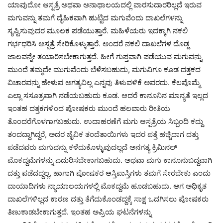
ಯಾವುದೋ ಆಸ್ಪತ್ರೆ ಅಥವಾ ಅನಾಥಾಲಯದಲ್ಲಿ ವಾರಸುದಾರರಿಲ್ಲದೆ ಇರುವ
ಮಗುವನ್ನು ತಮಗೆ ದೈಹಿಕವಾಗಿ ಹುಟ್ಟಿದ ಮಗುವೆಂದು ದಾಖಲೆಗಳನ್ನು
ಸೃಷ್ಟಿಸುವುದರ ಮೂಲಕ ಪಡೆಯುತ್ತಾರೆ. ಮಹಿಳೆಯರು ಇದಕ್ಕಾಗಿ ನಕಲಿ
ಗರ್ಭಧರಿಸಿ ಆಸ್ಪತ್ರೆ ಸೇರಿಕೊಳ್ಳುತ್ತಾರೆ. ಅಂದರೆ ನಕಲಿ ದಾಖಲೆಗಳ ದೊಡ್ಡ
ಜಾಲವನ್ನೇ ತಯಾರಿಸಬೇಕಾಗುತ್ತದೆ. ಹೀಗೆ ಗುಪ್ತವಾಗಿ ಪಡೆಯುವ ಮಗುವನ್ನು
ಮುಂದೆ ತಮ್ಮದೇ ಮುಗುವೆಂದು ಬೆಳೆಸಬಹುದು, ಮಗುವಿಗೂ ಕೂಡ ದತ್ತಕದ
ವಿಚಾರವನ್ನು ಹೇಳುವ ಅಗತ್ಯವಿಲ್ಲ ಎನ್ನವು ತಿಳುವಳಿಕೆ ಅವರದು. ಕೆಲವೊಮ್ಮೆ
ಎಲ್ಲಾ ಸಸೂತ್ರವಾಗಿ ನಡೆಯಬಹುದು ಕೂಡ. ಆದರೆ ಕಾನೂನಿನ ಮಾನ್ಯತೆ ಇಲ್ಲದ
ಇಂತಹ ದತ್ತಕಗಳಿಂದ ಪೋಷಕರು ಮುಂದೆ ಹಲವಾರು ರೀತಿಯ
ತೊಂದರೆಗೊಳಗಾಗಬಹುದು. ಉದಾಹರಣೆಗೆ ಮಗು ಆಸ್ಪತ್ರೆಯ ಸಿಬ್ಬಂದಿ ಕದ್ದು
ತಂದದ್ದಾಗಿದ್ದರೆ, ಅದರ ಜೈವಿಕ ತಂದೆತಾಯಿಗಳು ಇದರ ಪತ್ತೆ ಹಚ್ಚಿದಾಗ ದತ್ತು
ಪಡೆದವರು ಮಗುವನ್ನು ಕಳೆದುಕೊಳ್ಳುವುದಲ್ಲದೆ ಅನಗತ್ಯ ಕ್ರಿಮಿನಲ್
ಮೊಕದ್ದಮೆಗಳನ್ನು ಎದುರಿಸಬೇಕಾಗಬಹುದು. ಅಥವಾ ಮಗು ಕಾನೂನುಬದ್ದವಾಗಿ
ದತ್ತು ಪಡೆದದ್ದಲ್ಲ, ಹಾಗಾಗಿ ಪೋಷಕರ ಆಸ್ತಿಪಾಸ್ತಿಗಳು ತಮಗೆ ಸೇರಬೇಕು ಎಂದು
ದಾಯಾದಿಗಳು ನ್ಯಾಯಾಲಯಗಳಲ್ಲಿ ಮೊಕದ್ದಮೆ ಹೂಡಬಹುದು. ಆಗ ಅಧಿಕೃತ
ದಾಖಲೆಗಳಿಲ್ಲದ ಕಾರಣ ದತ್ತು ತೆಗೆದುಕೊಂಡದ್ದಕ್ಕೆ ಸಾಕ್ಷ ಒದಗಿಸಲು ಪೋಷಕರು
ತಿಣುಕಾಡಬೇಕಾಗುತ್ತದೆ. ಇಂತಹ ಅಪ್ರಿಯ ಘಟನೆಗಳನ್ನು