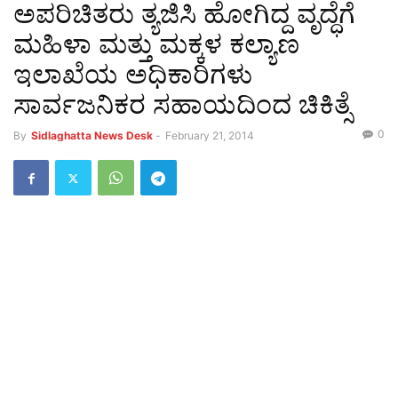
ಅಪರಿಚಿತರು ತ್ಯಜಿಸಿ ಹೋಗಿದ್ದ ವೃದ್ಧೆಗೆ
ಮಹಿಳಾ ಮತ್ತು ಮಕ್ಕಳ ಕಲ್ಯಾಣ
ಇಲಾಖೆಯ ಅಧಿಕಾರಿಗಳು
ಸಾರ್ವಜನಿಕರ ಸಹಾಯದಿಂದ ಚಿಕಿತ್ಸೆ
0
By
Sidlaghatta News Desk
-
February 21, 2014