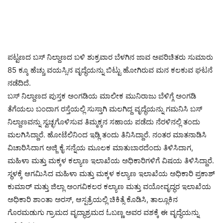
ಪಟ್ಟಣದ ಬಸ್ ನಿಲ್ದಾಣದ ಬಳಿ ಶುಕ್ರವಾರ ಬೆಳಗಿನ ಜಾವ ಅಪರಿಚಿತರು ಸುಮಾರು
85 ಕ್ಕೂ ಹೆಚ್ಚು ವಯಸ್ಸಿನ ವೃದ್ಧೆಯನ್ನು ಬಿಟ್ಟು ಹೋಗಿರುವ ಮನ ಕಲಕುವ ಘಟನೆ
ನಡೆದಿದೆ.
ಬಸ್ ನಿಲ್ದಾಣದ ಪುಸ್ತಕ ಅಂಗಡಿಯ ಮಾಲೀಕ ಮುನಿರಾಜು ಬೆಳಿಗ್ಗೆ ಅಂಗಡಿ
ತೆಗೆಯಲು ಬಂದಾಗ ರಸ್ತೆಯಲ್ಲಿ ಸುಸ್ತಾಗಿ ಮಲಗಿದ್ದ ವೃದ್ಧೆಯನ್ನು ಗಮನಿಸಿ ಬಸ್
ನಿಲ್ದಾಣವನ್ನು ಸ್ವಚ್ಛಗೊಳಿಸುವ ತಿಮ್ಮಕ್ಕನ ಸಹಾಯ ಪಡೆದು ನೆರಳಿನಲ್ಲಿ ತಂದು
ಮಲಗಿಸಿದ್ದಾರೆ. ಹೋಟೆಲಿನಿಂದ ಇಡ್ಲಿ ತಂದು ತಿನಿಸಿದ್ದಾರೆ. ನಂತರ ಮಾತನಾಡಿಸಿ
ವಿಚಾರಿಸಿದಾಗ ಅಜ್ಜಿ ಕೈ ಸನ್ನೆಯ ಮೂಲಕ ಮಾತುಬಾರದೆಂದು ತಿಳಿಸಿದಾಗ,
ಮಹಿಳಾ ಮತ್ತು ಮಕ್ಕಳ ಕಲ್ಯಾಣ ಇಲಾಖೆಯ ಅಧಿಕಾರಿಗಳಿಗೆ ವಿಷಯ ತಿಳಿಸಿದ್ದಾರೆ.
ಸ್ಥಳಕ್ಕೆ ಆಗಮಿಸಿದ ಮಹಿಳಾ ಮತ್ತು ಮಕ್ಕಳ ಕಲ್ಯಾಣ ಇಲಾಖೆಯ ಅಧಿಕಾರಿ ಪ್ರಕಾಶ್
ಕುಮಾರ್ ಮತ್ತು ಜಿಲ್ಲಾ ಅಂಗವಿಕಲರ ಕಲ್ಯಾಣ ಮತ್ತು ವಯೋವೃದ್ಧರ ಇಲಾಖೆಯ
ಅಧಿಕಾರಿ ಶಾಂತಾ ಅರಸ್, ಆಸ್ಪತ್ರೆಯಲ್ಲಿ ಚಿಕಿತ್ಸೆ ಕೊಡಿಸಿ, ತಾಲ್ಲೂಕಿನ
ಗೊರಮಡುಗು ಗ್ರಾಮದ ವೃದ್ಧಾಶ್ರಮದ ಓಬಣ್ಣ ಅವರ ವಶಕ್ಕೆ ಈ ವೃದ್ಧೆಯನ್ನು