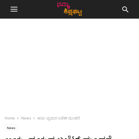
Home
News
ಆಯ-ವ್ಯಯದ ಬಜೆಟ್ ಮಂಡನೆ
News