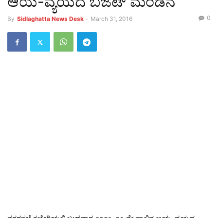
ಆಯ-ವ್ಯಯದ ಬಜೆಟ್ ಮಂಡನೆ
0
By
Sidlaghatta News Desk
-
March 31, 2016