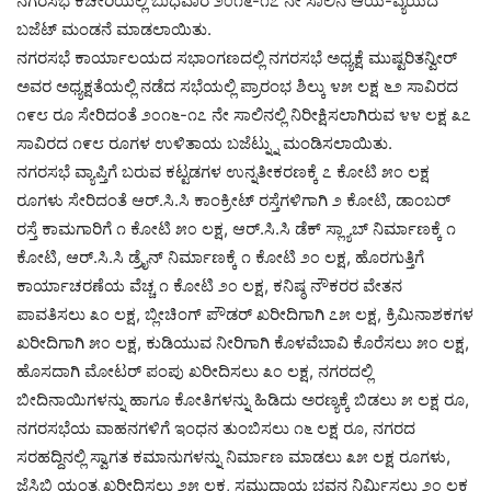
ನಗರಸಭೆ ಕಚೇರಿಯಲ್ಲಿ ಬುಧವಾರ ೨೦೧೬-೧೭ ನೇ ಸಾಲಿನ ಆಯ-ವ್ಯಯದ
ಬಜೆಟ್ ಮಂಡನೆ ಮಾಡಲಾಯಿತು.
ನಗರಸಭೆ ಕಾರ್ಯಾಲಯದ ಸಭಾಂಗಣದಲ್ಲಿ ನಗರಸಭೆ ಅಧ್ಯಕ್ಷೆ ಮುಷ್ಟರಿತನ್ವೀರ್
ಅವರ ಅಧ್ಯಕ್ಷತೆಯಲ್ಲಿ ನಡೆದ ಸಭೆಯಲ್ಲಿ ಪ್ರಾರಂಭ ಶಿಲ್ಕು ೪೫ ಲಕ್ಷ ೬೨ ಸಾವಿರದ
೧೯೮ ರೂ ಸೇರಿದಂತೆ ೨೦೧೬-೧೭ ನೇ ಸಾಲಿನಲ್ಲಿ ನಿರೀಕ್ಷಿಸಲಾಗಿರುವ ೪೪ ಲಕ್ಷ ೩೭
ಸಾವಿರದ ೧೯೮ ರೂಗಳ ಉಳಿತಾಯ ಬಜೆಟ್ನ್ನು ಮಂಡಿಸಲಾಯಿತು.
ನಗರಸಭೆ ವ್ಯಾಪ್ತಿಗೆ ಬರುವ ಕಟ್ಟಡಗಳ ಉನ್ನತೀಕರಣಕ್ಕೆ ೭ ಕೋಟಿ ೫೦ ಲಕ್ಷ
ರೂಗಳು ಸೇರಿದಂತೆ ಆರ್.ಸಿ.ಸಿ ಕಾಂಕ್ರೀಟ್ ರಸ್ತೆಗಳಿಗಾಗಿ ೨ ಕೋಟಿ, ಡಾಂಬರ್
ರಸ್ತೆ ಕಾಮಗಾರಿಗೆ ೧ ಕೋಟಿ ೫೦ ಲಕ್ಷ, ಆರ್.ಸಿ.ಸಿ ಡೆಕ್ ಸ್ಲ್ಯಾಬ್ ನಿರ್ಮಾಣಕ್ಕೆ ೧
ಕೋಟಿ, ಆರ್.ಸಿ.ಸಿ ಡ್ರೈನ್ ನಿರ್ಮಾಣಕ್ಕೆ ೧ ಕೋಟಿ ೨೦ ಲಕ್ಷ, ಹೊರಗುತ್ತಿಗೆ
ಕಾರ್ಯಾಚರಣೆಯ ವೆಚ್ಚ ೧ ಕೋಟಿ ೨೦ ಲಕ್ಷ, ಕನಿಷ್ಠ ನೌಕರರ ವೇತನ
ಪಾವತಿಸಲು ೩೦ ಲಕ್ಷ, ಬ್ಲೀಚಿಂಗ್ ಪೌಡರ್ ಖರೀದಿಗಾಗಿ ೭೫ ಲಕ್ಷ, ಕ್ರಿಮಿನಾಶಕಗಳ
ಖರೀದಿಗಾಗಿ ೫೦ ಲಕ್ಷ, ಕುಡಿಯುವ ನೀರಿಗಾಗಿ ಕೊಳವೆಬಾವಿ ಕೊರೆಸಲು ೫೦ ಲಕ್ಷ,
ಹೊಸದಾಗಿ ಮೋಟರ್ ಪಂಪು ಖರೀದಿಸಲು ೩೦ ಲಕ್ಷ, ನಗರದಲ್ಲಿ
ಬೀದಿನಾಯಿಗಳನ್ನು ಹಾಗೂ ಕೋತಿಗಳನ್ನು ಹಿಡಿದು ಅರಣ್ಯಕ್ಕೆ ಬಿಡಲು ೫ ಲಕ್ಷ ರೂ,
ನಗರಸಭೆಯ ವಾಹನಗಳಿಗೆ ಇಂಧನ ತುಂಬಿಸಲು ೧೬ ಲಕ್ಷ ರೂ, ನಗರದ
ಸರಹದ್ದಿನಲ್ಲಿ ಸ್ವಾಗತ ಕಮಾನುಗಳನ್ನು ನಿರ್ಮಾಣ ಮಾಡಲು ೩೫ ಲಕ್ಷ ರೂಗಳು,
ಜೆಸಿಬಿ ಯಂತ್ರ ಖರೀದಿಸಲು ೨೫ ಲಕ್ಷ, ಸಮುದಾಯ ಭವನ ನಿರ್ಮಿಸಲು ೨೦ ಲಕ್ಷ