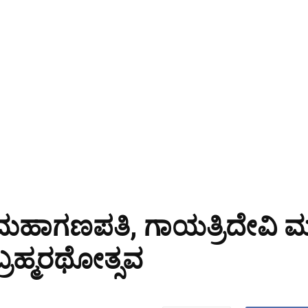
ಾಗಣಪತಿ, ಗಾಯತ್ರಿದೇವಿ ಮತ್ತು
್ರಹ್ಮರಥೋತ್ಸವ