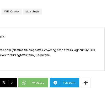
KHB Colony
sidlaghatta
esk
tta.com (Namma Shidlaghatta), covering civic affairs, agriculture, silk
ews for Sidlaghatta taluk, Karnataka.
X
WhatsApp
Telegram