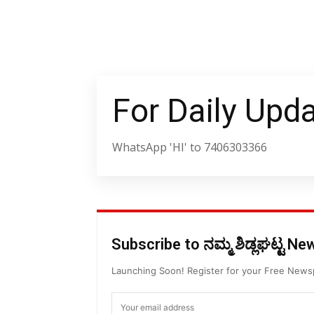
For Daily Upd
WhatsApp 'HI' to 7406303366
Subscribe to ನಮ್ಮ ಶಿಡ್ಲಘಟ್ಟ N
Launching Soon! Register for your Free New