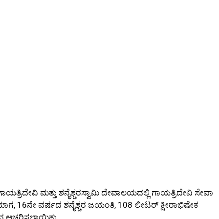
್ರಿದೇವಿ ಮತ್ತು ಶನೈಶ್ಚರಸ್ವಾಮಿ ದೇವಾಲಯದಲ್ಲಿ ಗಾಯತ್ರಿದೇವಿ ಸೇವಾ
ಹಾಯಾಗ, 16ನೇ ವರ್ಷದ ಶನೈಶ್ಚರ ಜಯಂತಿ, 108 ಲೀಟರ್‌ ಕ್ಷೀರಾಭಿಷೇಕ
ಿಯಿಂದ ಆಚರಿಸಲಾಯಿತು.