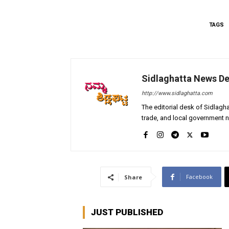
TAGS
Sidlaghatta News D
http://www.sidlaghatta.com
The editorial desk of Sidlagha
trade, and local government n
Facebook
Share
JUST PUBLISHED