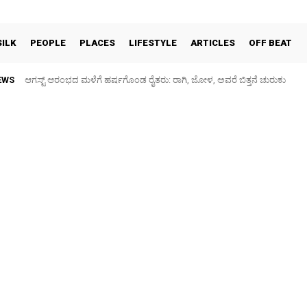
SILK
PEOPLE
PLACES
LIFESTYLE
ARTICLES
OFF BEAT
EWS
ಆಗಸ್ಟ್ ಆರಂಭದ ಮಳೆಗೆ ಹರ್ಷಗೊಂಡ ರೈತರು: ರಾಗಿ, ಜೋಳ, ಅವರೆ ಬಿತ್ತನೆ ಚುರುಕು
ಕನಕನಗರ: ಗರುಡಾದ್ರಿ ಶಾಲೆ ಮುಂಭಾಗದ ರಸ್ತೆ ಕೆಸರುಮಯ, ಮಕ್ಕಳಿಗೆ ಗಾಯ – ಪ