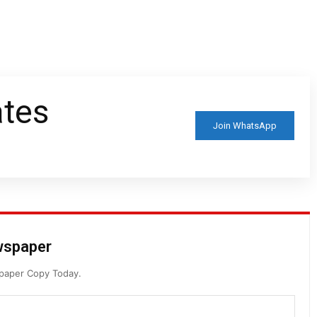
ates
Join WhatsApp
ewspaper
spaper Copy Today.