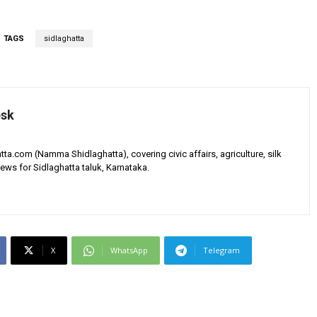
TAGS
sidlaghatta
esk
tta.com (Namma Shidlaghatta), covering civic affairs, agriculture, silk
ews for Sidlaghatta taluk, Karnataka.
X
WhatsApp
Telegram