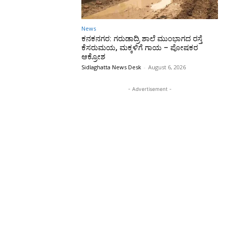
News
ಕನಕನಗರ: ಗರುಡಾದ್ರಿ ಶಾಲೆ ಮುಂಭಾಗದ ರಸ್ತೆ
ಕೆಸರುಮಯ, ಮಕ್ಕಳಿಗೆ ಗಾಯ – ಪೋಷಕರ
ಆಕ್ರೋಶ
Sidlaghatta News Desk
-
August 6, 2026
- Advertisement -