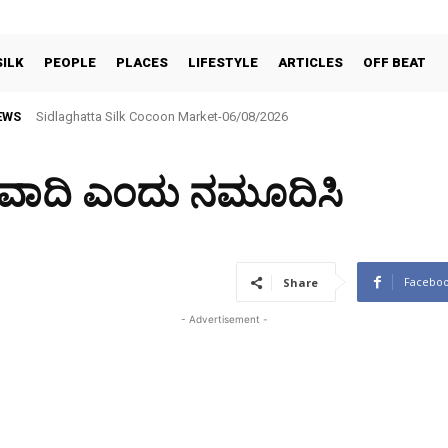
SILK
PEOPLE
PLACES
LIFESTYLE
ARTICLES
OFF BEAT
EWS
Sidlaghatta Silk Cocoon Market-06/08/2026
BNR ಕಪ್–2026 ಟೆನ್ನಿಸ್ ಬಾಲ್ ಕ್ರಿಕೆಟ್ ಪಂದ್ಯಾವಳಿ ಆಗಸ್ಟ್ 6ರಿಂದ 9ರವರೆಗೆ
ಲವಾದಿ ಎಂದು ನಮೂದಿಸಿ
Facebo
Share
- Advertisement -