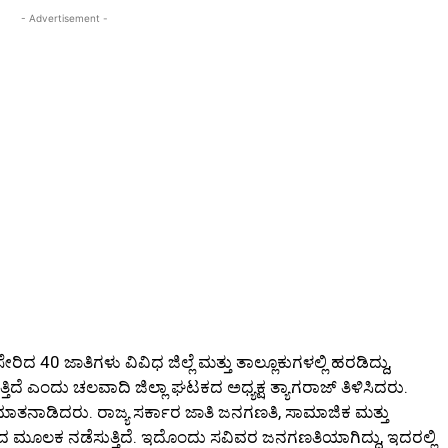
- Advertisement -
40 ಜಾತಿಗಳು ವಿವಿಧ ಜಿಲ್ಲೆ ಮತ್ತು ತಾಲ್ಲೂಕುಗಳಲ್ಲಿ ಹರಡಿದ್ದು,
ೆ ಎಂದು ಚಲವಾದಿ ಜಿಲ್ಲಾ ಘಟಕದ ಅಧ್ಯಕ್ಷ ತ್ಯಾಗರಾಜ್ ತಿಳಿಸಿದರು.
 ಮಾತನಾಡಿದರು. ರಾಜ್ಯ ಸರ್ಕಾರ ಜಾತಿ ಜನಗಣತಿ, ಸಾಮಾಜಿಕ ಮತ್ತು
ಗದ ಮೂಲಕ ನಡೆಸುತ್ತಿದೆ. ಇದೊಂದು ಸವಿವರ ಜನಗಣತಿಯಾಗಿದ್ದು, ಇದರಲ್ಲಿ