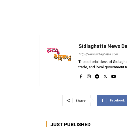
Sidlaghatta News D
http://www.sidlaghatta.com
The editorial desk of Sidlagha
trade, and local government n
Facebook
Share
JUST PUBLISHED