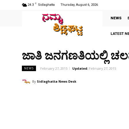
C
24.3
Sidlaghatta
Thursday, August 6, 2026
NEWS
LATEST N
ಜಾತಿ ಜನಗಣತಿಯಲ್ಲಿ ಚ
February 27, 2015
Updated:
February 27, 2015
NEWS
By
Sidlaghatta News Desk