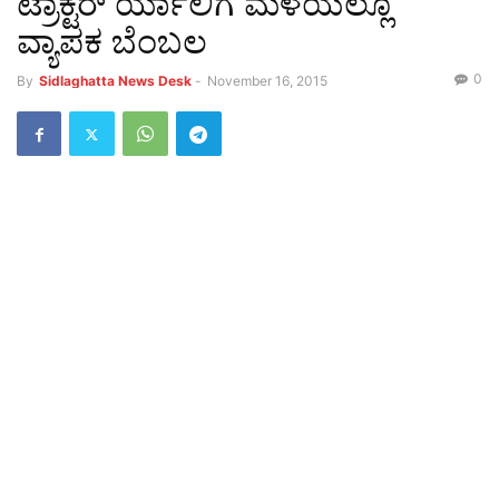
ಟ್ರಾಕ್ಟರ್ ರ್ಯಾಲಿಗೆ ಮಳೆಯಲ್ಲೂ
ವ್ಯಾಪಕ ಬೆಂಬಲ
0
By
Sidlaghatta News Desk
-
November 16, 2015