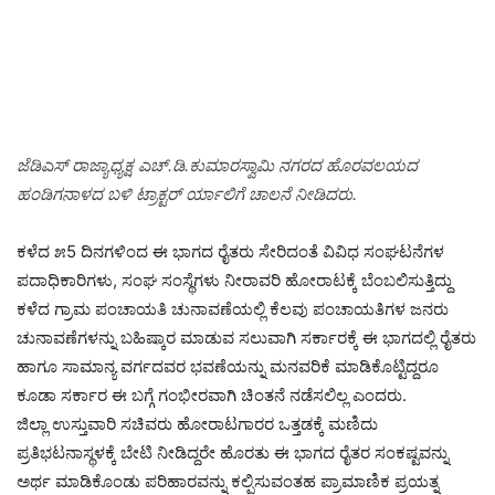
ಜೆಡಿಎಸ್ ರಾಜ್ಯಾಧ್ಯಕ್ಷ ಎಚ್.ಡಿ.ಕುಮಾರಸ್ವಾಮಿ ನಗರದ ಹೊರವಲಯದ
ಹಂಡಿಗನಾಳದ ಬಳಿ ಟ್ರಾಕ್ಟರ್ ರ್ಯಾಲಿಗೆ ಚಾಲನೆ ನೀಡಿದರು.
ಕಳೆದ ೫5 ದಿನಗಳಿಂದ ಈ ಭಾಗದ ರೈತರು ಸೇರಿದಂತೆ ವಿವಿಧ ಸಂಘಟನೆಗಳ
ಪದಾಧಿಕಾರಿಗಳು, ಸಂಘ ಸಂಸ್ಥೆಗಳು ನೀರಾವರಿ ಹೋರಾಟಕ್ಕೆ ಬೆಂಬಲಿಸುತ್ತಿದ್ದು
ಕಳೆದ ಗ್ರಾಮ ಪಂಚಾಯತಿ ಚುನಾವಣೆಯಲ್ಲಿ ಕೆಲವು ಪಂಚಾಯತಿಗಳ ಜನರು
ಚುನಾವಣೆಗಳನ್ನು ಬಹಿಷ್ಕಾರ ಮಾಡುವ ಸಲುವಾಗಿ ಸರ್ಕಾರಕ್ಕೆ ಈ ಭಾಗದಲ್ಲಿ ರೈತರು
ಹಾಗೂ ಸಾಮಾನ್ಯ ವರ್ಗದವರ ಭವಣೆಯನ್ನು ಮನವರಿಕೆ ಮಾಡಿಕೊಟ್ಟಿದ್ದರೂ
ಕೂಡಾ ಸರ್ಕಾರ ಈ ಬಗ್ಗೆ ಗಂಭೀರವಾಗಿ ಚಿಂತನೆ ನಡೆಸಲಿಲ್ಲ ಎಂದರು.
ಜಿಲ್ಲಾ ಉಸ್ತುವಾರಿ ಸಚಿವರು ಹೋರಾಟಗಾರರ ಒತ್ತಡಕ್ಕೆ ಮಣಿದು
ಪ್ರತಿಭಟನಾಸ್ಥಳಕ್ಕೆ ಬೇಟಿ ನೀಡಿದ್ದರೇ ಹೊರತು ಈ ಭಾಗದ ರೈತರ ಸಂಕಷ್ಟವನ್ನು
ಅರ್ಥ ಮಾಡಿಕೊಂಡು ಪರಿಹಾರವನ್ನು ಕಲ್ಪಿಸುವಂತಹ ಪ್ರಾಮಾಣಿಕ ಪ್ರಯತ್ನ