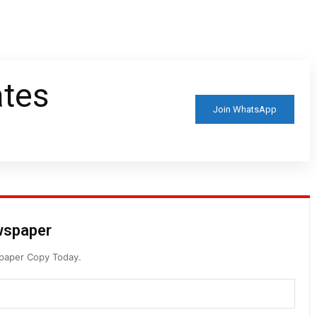
ates
Join WhatsApp
ewspaper
spaper Copy Today.