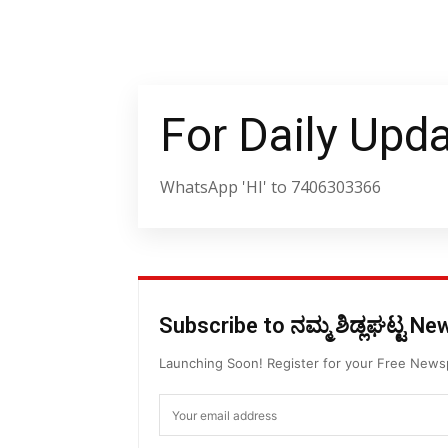
For Daily Upd
WhatsApp 'HI' to 7406303366
Subscribe to ನಮ್ಮ ಶಿಡ್ಲಘಟ್ಟ N
Launching Soon! Register for your Free New