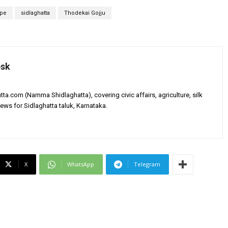
pe
sidlaghatta
Thodekai Gojju
esk
tta.com (Namma Shidlaghatta), covering civic affairs, agriculture, silk
ews for Sidlaghatta taluk, Karnataka.
X
WhatsApp
Telegram