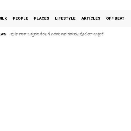
SILK
PEOPLE
PLACES
LIFESTYLE
ARTICLES
OFF BEAT
EWS
ಫುಟ್‌ ಪಾತ್ ಒತ್ತುವರಿ ತೆರವಿಗೆ ಎರಡು ದಿನ ಗಡುವು: ಪೊಲೀಸ್ ಎಚ್ಚರಿಕೆ
ಪಶು ಆರೋಗ್ಯ ತಪಾಸಣೆ ಶಿಬಿರ: ಕೃಷಿ ವಿದ್ಯಾರ್ಥಿಗಳಿಂದ ಉಚಿತ ಚಿಕಿತ್ಸೆ