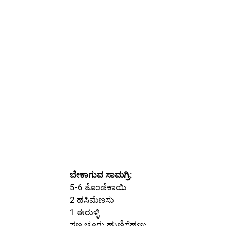
ಬೇಕಾಗುವ ಸಾಮಗ್ರಿ:
5-6 ತೊಂಡೆಕಾಯಿ
2 ಹಸಿಮೆಣಸು
1 ಈರುಳ್ಳಿ
ಸಣ್ಣ ಚೂರು ಹುಣಿಸೆಹಣ್ಣು