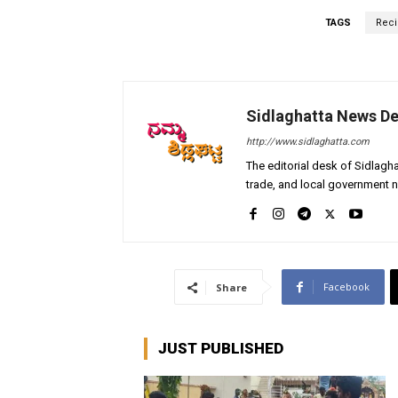
TAGS
Reci
Sidlaghatta News D
http://www.sidlaghatta.com
The editorial desk of Sidlagha
trade, and local government n
Facebook
Share
JUST PUBLISHED