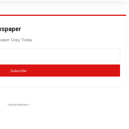
ewspaper
spaper Copy Today.
Subscribe
- Advertisement -