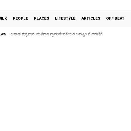
SILK
PEOPLE
PLACES
LIFESTYLE
ARTICLES
OFF BEAT
EWS
ಆಷಾಢ ಶುಕ್ರವಾರ: ಮಳೆಗಾಗಿ ಗ್ರಾಮದೇವತೆಯರ ಅದ್ದೂರಿ ಮೆರವಣಿಗೆ