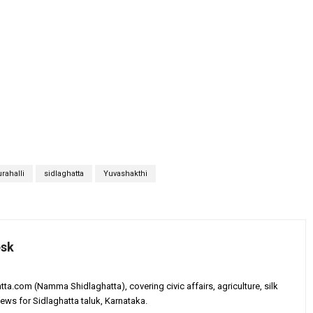
rahalli
sidlaghatta
Yuvashakthi
esk
tta.com (Namma Shidlaghatta), covering civic affairs, agriculture, silk
ews for Sidlaghatta taluk, Karnataka.