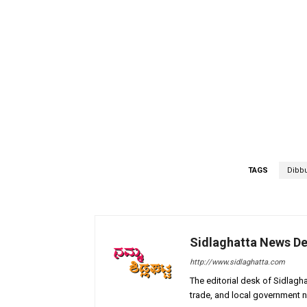
TAGS
Dibbu
Sidlaghatta News D
http://www.sidlaghatta.com
The editorial desk of Sidlagha
trade, and local government n