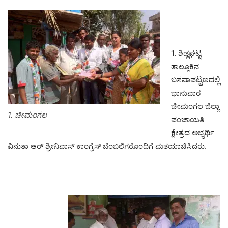
1. ಶಿಡ್ಲಘಟ್ಟ
ತಾಲ್ಲೂಕಿನ
ಬಸವಾಪಟ್ಟಣದಲ್ಲಿ
ಭಾನುವಾರ
ಚೀಮಂಗಲ ಜಿಲ್ಲಾ
1. ಚೀಮಂಗಲ
ಪಂಚಾಯತಿ
ಕ್ಷೇತ್ರದ ಅಭ್ಯರ್ಥಿ
ವಿನುತಾ ಆರ್ ಶ್ರೀನಿವಾಸ್ ಕಾಂಗ್ರೆಸ್ ಬೆಂಬಲಿಗರೊಂದಿಗೆ ಮತಯಾಚಿಸಿದರು.