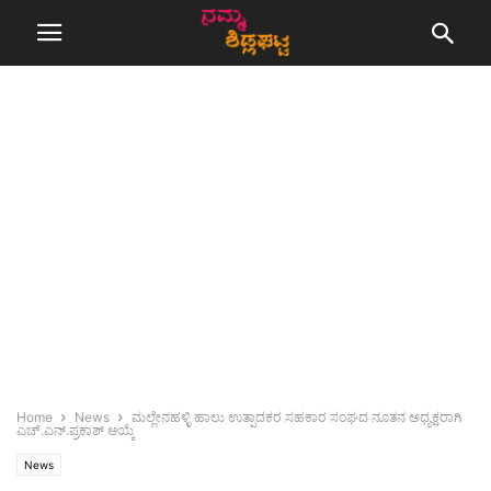
Home
News
ಮಲ್ಲೇನಹಳ್ಳಿ ಹಾಲು ಉತ್ಪಾದಕರ ಸಹಕಾರ ಸಂಘದ ನೂತನ ಅಧ್ಯಕ್ಷರಾಗಿ
ಎಚ್‌.ಎನ್‌.ಪ್ರಕಾಶ್‌ ಆಯ್ಕೆ
News