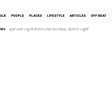
SILK
PEOPLE
PLACES
LIFESTYLE
ARTICLES
OFF BEAT
EWS
ಫುಟ್‌ ಪಾತ್ ಒತ್ತುವರಿ ತೆರವಿಗೆ ಎರಡು ದಿನ ಗಡುವು: ಪೊಲೀಸ್ ಎಚ್ಚರಿಕೆ
ಪಶು ಆರೋಗ್ಯ ತಪಾಸಣೆ ಶಿಬಿರ: ಕೃಷಿ ವಿದ್ಯಾರ್ಥಿಗಳಿಂದ ಉಚಿತ ಚಿಕಿತ್ಸೆ