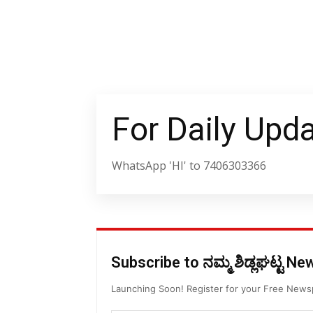
For Daily Upd
WhatsApp 'HI' to 7406303366
Subscribe to ನಮ್ಮ ಶಿಡ್ಲಘಟ್ಟ N
Launching Soon! Register for your Free New