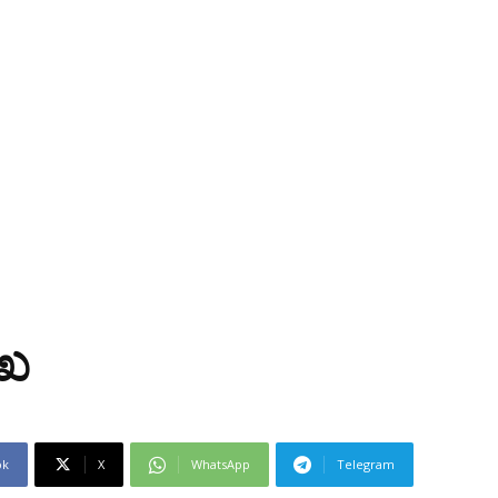
ುಖ
ok
X
WhatsApp
Telegram