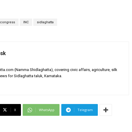
congress
INC
sidlaghatta
esk
tta.com (Namma Shidlaghatta), covering civic affairs, agriculture, silk
ews for Sidlaghatta taluk, Karnataka.
X
WhatsApp
Telegram