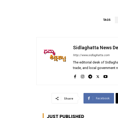
TAGS
Sidlaghatta News D
http://www.sidlaghatta.com
The editorial desk of Sidlagha
trade, and local government n
Facebook
Share
JUST PUBLISHED