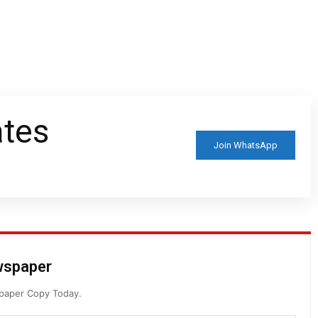
ates
Join WhatsApp
ewspaper
spaper Copy Today.