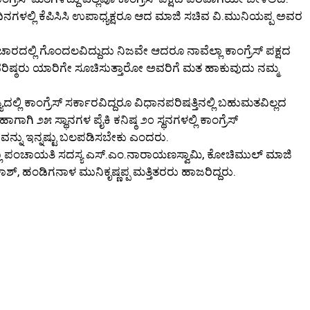
ಳಲ್ಲಿ ಕೆಪಿಸಿಸಿ ಉಪಾಧ್ಯಕ್ಷರೂ ಆದ ಮಾಜಿ ಸಚಿವ ವಿ.ಮುನಿಯಪ್ಪ ಅವರ
ಾರದಲ್ಲಿ ಗೊಂದಲವಿದ್ದುದು ನಿಜವೇ ಆದರೂ ನಾವೆಲ್ಲಾ ಕಾಂಗ್ರೆಸ್ ಪಕ್ಷದ
ವರಿಷ್ಠರು ಯಾರಿಗೇ ಸೂಚಿಸುತ್ತಾರೋ ಅವರಿಗೆ ಮತ ಹಾಕುವುದು ನಮ್ಮ
ಯದಲ್ಲಿ ಕಾಂಗ್ರೆಸ್ ಸರ್ಕಾರವಿದ್ದರೂ ವಿಧಾನಪರಿಷತ್ತಿನಲ್ಲಿ ಬಹುಮತವಿಲ್ಲದ
ಿ ೨೫ ಸ್ಥಾನಗಳ ಪೈಕಿ ಕನಿಷ್ಠ ೨೦ ಸ್ಥನಗಳಲ್ಲಿ ಕಾಂಗ್ರೆಸ್
ಕಾರವನ್ನು ಇನ್ನಷ್ಟು ಬಲಪಡಿಸಬೇಕು ಎಂದರು.
 ಜಿಲ್ಲಾ ಪಂಚಾಯತಿ ಸದಸ್ಯ ಎಸ್.ಎಂ.ನಾರಾಯಣಸ್ವಾಮಿ, ಕೋಚಿಮುಲ್ ಮಾಜಿ
ಾಶ್, ಹಂಡಿಗನಾಳ ಮುನಿಕೃಷ್ಣಪ್ಪ ಮತ್ತಿತರರು ಹಾಜರಿದ್ದರು.