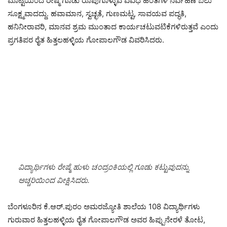
ಮೊಟ್ಟೆಯಿಂದ ರೇಷ್ಮೆ ಗೂಡು ರೂಪುಗೊಳ್ಳುವ ವಿವಿಧ ಹಂತಗಳ ನಿರ್ವಹಣೆ ಬಲು
ಸೂಕ್ಷ್ಮವಾದದ್ದು. ಹವಾಮಾನ, ಸ್ವಚ್ಛತೆ, ಗುಣಮಟ್ಟ, ಸಾವಯವ ಪದ್ಧತಿ,
ಹನಿನೀರಾವರಿ, ಮಾನವ ಶ್ರಮ ಮುಂತಾದ ಕಾರ್ಯಚಟುವಟಿಕೆಗಳಿರುತ್ತವೆ ಎಂದು
ಪ್ರಗತಿಪರ ರೈತ ಹಿತ್ತಲಹಳ್ಳಿಯ ಗೋಪಾಲಗೌಡ ವಿವರಿಸಿದರು.
ವಿದ್ಯಾರ್ಥಿಗಳು ರೇಷ್ಮೆ ಹುಳು ಚಂದ್ರಂಕಿಯಲ್ಲಿ ಗೂಡು ಕಟ್ಟುವುದನ್ನು
ಅಚ್ಚರಿಯಿಂದ ವೀಕ್ಷಿಸಿದರು.
ಬೆಂಗಳೂರಿನ ಕೆ.ಆರ್.ಪುರಂ ಅಮರಜ್ಯೋತಿ ಶಾಲೆಯ 108 ವಿದ್ಯಾರ್ಥಿಗಳು
ಗುರುವಾರ ಹಿತ್ತಲಹಳ್ಳಿಯ ರೈತ ಗೋಪಾಲಗೌಡ ಅವರ ಹಿಪ್ಪುನೇರಳೆ ತೋಟ,