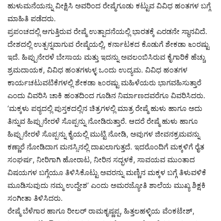
ಹುಳುಮನೆಯನ್ನು ವೀಕ್ಷಿಸಿ ಅವರಿಂದ ರೇಷ್ಮೆಗೂಡು ಕಟ್ಟುವ ವಿವಿಧ ಹಂತಗಳ ಬಗ್ಗೆ
ಮಾಹಿತಿ ಪಡೆದರು.
ಪ್ರಪಂಚದಲ್ಲಿ ಆಗುತ್ತಿರುವ ರೇಷ್ಮೆ ಉತ್ಪಾದನೆಯಲ್ಲಿ ಭಾರತಕ್ಕೆ ಎರಡನೇ ಸ್ಥಾನವಿದೆ.
ದೇಶದಲ್ಲಿ ಉತ್ಪನ್ನವಾಗುವ ರೇಷ್ಮೆಯಲ್ಲಿ, ಕರ್ನಾಟಕದ ಕೊಡುಗೆ ಶೇಕಡಾ ೬೦ರಷ್ಟು
ಇದೆ. ಹಿಪ್ಪುನೇರಳೆ ಬೇಸಾಯ ಮತ್ತು ಇದನ್ನು ಅವಲಂಬಿಸಿರುವ ಕೈಗಾರಿಕೆ ಹೆಚ್ಚು
ಶ್ರಮದಾಯಕ, ವಿವಿಧ ಹಂತಗಳುಳ್ಳ ಒಂದು ಉದ್ಯಮ. ವಿವಿಧ ಹಂತಗಳ
ಕಾರ್ಯಚಟುವಟಿಕೆಗಳಲ್ಲಿ ಶೇಕಡಾ ೬೦ರಷ್ಟು ಮಹಿಳೆಯರು ಭಾಗವಹಿಸುತ್ತಾರೆ
ಎಂದು ವಿವರಿಸಿ ಚಾಕಿ ಹಂತದಿಂದ ಗೂಡಿನ ನಿರ್ಮಾಣದವರೆಗೂ ವಿವರಿಸಿದರು.
‘ಮಕ್ಕಳು ಪಠ್ಯದಲ್ಲಿ ಪುಸ್ತಕದಲ್ಲಿನ ಚಿತ್ರಗಳಲ್ಲಿ ಮಾತ್ರ ರೇಷ್ಮೆ ಹುಳು ಹಾಗೂ ಅದು
ತಿನ್ನುವ ಹಿಪ್ಪುನೇರಳೆ ಸೊಪ್ಪನ್ನು ನೋಡಿರುತ್ತಾರೆ. ಆದರೆ ರೇಷ್ಮೆ ಹುಳು ಹಾಗೂ
ಹಿಪ್ಪುನೇರಳೆ ಸೊಪ್ಪನ್ನು ಕೈಯಲ್ಲಿ ಮುಟ್ಟಿ ನೋಡಿ, ಅವುಗಳ ಜೀವನಕ್ರಮವನ್ನು
ಕಣ್ಣಾರೆ ನೋಡಿದಾಗ ಮನಸ್ಸಿನಲ್ಲಿ ದಾಖಲಾಗುತ್ತದೆ. ಇದರೊಂದಿಗೆ ಮಕ್ಕಳಿಗೆ ರೈತ
ಸಂಘರ್ಷ, ನೀರಿಗಾಗಿ ಹೋರಾಟ, ನೀರಿನ ಸದ್ಭಳಕೆ, ಸಾವಯವ ಮುಂತಾದ
ವಿಷಯಗಳ ಬಗ್ಗೆಯೂ ತಿಳಿಸಿಕೊಟ್ಟು ಅವರನ್ನು ಮಣ್ಣಿನ ಮಕ್ಕಳ ಬಗ್ಗೆ ತಿಳುವಳಿಕೆ
ಮೂಡಿಸುವುದು ನಮ್ಮ ಉದ್ದೇಶ’ ಎಂದು ಅಮರಜ್ಯೋತಿ ಶಾಲೆಯ ಮುಖ್ಯ ಶಿಕ್ಷಕಿ
ಸಂಗೀತಾ ತಿಳಿಸಿದರು.
ರೇಷ್ಮೆ ಬೆಳೆಗಾರ ಹಾಗೂ ರೀಲರ್ ರಾಮಕೃಷ್ಣಪ್ಪ, ಹಿತ್ತಲಹಳ್ಳಿಯ ವೆಂಕಟೇಶ್,