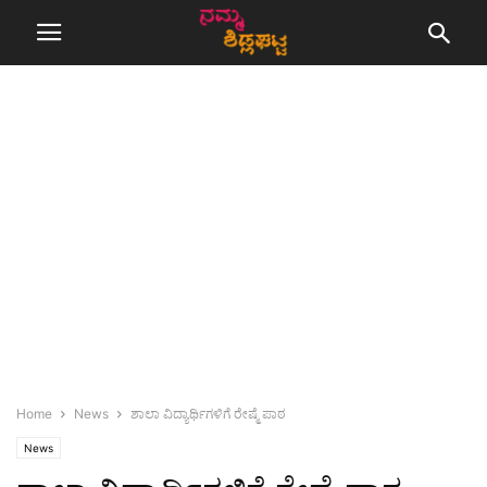
Home
News
ಶಾಲಾ ವಿದ್ಯಾರ್ಥಿಗಳಿಗೆ ರೇಷ್ಮೆ ಪಾಠ
News