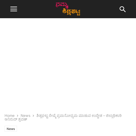
Home
News
ಶಿಡ್ಲಘಟ್ಟ ರೇಷ್ಮೆ ಪ್ರವಾಸೋಧ್ಯಮ ಮಾಡುವ ಉದ್ದೇಶ – ಜಿಲ್ಲಾಧಿಕಾರಿ
ಅನಿರುದ್ ಶ್ರವಣ್
News