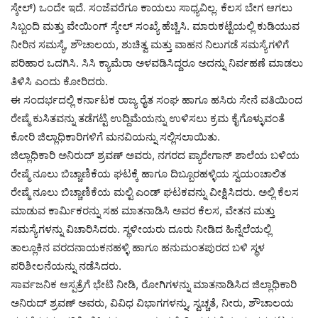
ಸ್ಕೇಲ್) ಒಂದೇ ಇದೆ. ಸಂಜೆವರೆಗೂ ಕಾಯಲು ಸಾಧ್ಯವಿಲ್ಲ. ಕೆಲಸ ಬೇಗ ಆಗಲು
ಸಿಬ್ಬಂದಿ ಮತ್ತು ವೇಯಿಂಗ್ ಸ್ಕೇಲ್ ಸಂಖ್ಯೆ ಹೆಚ್ಚಿಸಿ. ಮಾರುಕಟ್ಟೆಯಲ್ಲಿ ಕುಡಿಯುವ
ನೀರಿನ ಸಮಸ್ಯೆ, ಶೌಚಾಲಯ, ಶುಚಿತ್ವ ಮತ್ತು ವಾಹನ ನಿಲುಗಡೆ ಸಮಸ್ಯೆಗಳಿಗೆ
ಪರಿಹಾರ ಒದಗಿಸಿ. ಸಿಸಿ ಕ್ಯಾಮೆರಾ ಅಳವಡಿಸಿದ್ದರೂ ಅದನ್ನು ನಿರ್ವಹಣೆ ಮಾಡಲು
ತಿಳಿಸಿ ಎಂದು ಕೋರಿದರು.
ಈ ಸಂದರ್ಭದಲ್ಲಿ ಕರ್ನಾಟಕ ರಾಜ್ಯ ರೈತ ಸಂಘ ಹಾಗೂ ಹಸಿರು ಸೇನೆ ವತಿಯಿಂದ
ರೇಷ್ಮೆ ಕುಸಿತವನ್ನು ತಡೆಗಟ್ಟಿ ಉದ್ದಿಮೆಯನ್ನು ಉಳಿಸಲು ಕ್ರಮ ಕೈಗೊಳ್ಳುವಂತೆ
ಕೋರಿ ಜಿಲ್ಲಾಧಿಕಾರಿಗಳಿಗೆ ಮನವಿಯನ್ನು ಸಲ್ಲಿಸಲಾಯಿತು.
ಜಿಲ್ಲಾಧಿಕಾರಿ ಅನಿರುದ್ ಶ್ರವಣ್ ಅವರು, ನಗರದ ಪ್ಯಾರೇಗಾನ್ ಶಾಲೆಯ ಬಳಿಯ
ರೇಷ್ಮೆ ನೂಲು ಬಿಚ್ಚಾಣಿಕೆಯ ಘಟಕ್ಕೆ ಹಾಗೂ ದಿಬ್ಬೂರಹಳ್ಳಿಯ ಸ್ವಯಂಚಾಲಿತ
ರೇಷ್ಮೆ ನೂಲು ಬಿಚ್ಚಾಣಿಕೆಯ ಮಲ್ಟಿ ಎಂಡ್ ಘಟಕವನ್ನು ವೀಕ್ಷಿಸಿದರು. ಅಲ್ಲಿ ಕೆಲಸ
ಮಾಡುವ ಕಾರ್ಮಿಕರನ್ನು ಸಹ ಮಾತನಾಡಿಸಿ ಅವರ ಕೆಲಸ, ವೇತನ ಮತ್ತು
ಸಮಸ್ಯೆಗಳನ್ನು ವಿಚಾರಿಸಿದರು. ಸ್ಥಳೀಯರು ದೂರು ನೀಡಿದ ಹಿನ್ನೆಲೆಯಲ್ಲಿ
ತಾಲ್ಲೂಕಿನ ವರದನಾಯಕನಹಳ್ಳಿ ಹಾಗೂ ಹನುಮಂತಪುರದ ಬಳಿ ಸ್ಥಳ
ಪರಿಶೀಲನೆಯನ್ನು ನಡೆಸಿದರು.
ಸಾರ್ವಜನಿಕ ಆಸ್ಪತ್ರೆಗೆ ಭೇಟಿ ನೀಡಿ, ರೋಗಿಗಳನ್ನು ಮಾತನಾಡಿಸಿದ ಜಿಲ್ಲಾಧಿಕಾರಿ
ಅನಿರುದ್ ಶ್ರವಣ್ ಅವರು, ವಿವಿಧ ವಿಭಾಗಗಳನ್ನು, ಸ್ವಚ್ಚತೆ, ನೀರು, ಶೌಚಾಲಯ