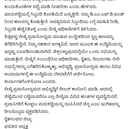
ಕುಂದುಕೊರತೆಗಳ ಪಟ್ಟಿ ಮಾಡಿ ನೀಡಬೇಕು ಎಂದು ಹೇಳಿದರು.
ಮಾರುಕಟ್ಟೆಯಲ್ಲಿ ಸಿಬ್ಬಂದಿ ಕೊರತೆಯಿದೆ ಎನ್ನುತ್ತೀರಿ. ನಮ್ಮ ಡಿ.ಎಂ.ಎಫ್.ಡಿ ಫಂಡ್
ನಿಂದ ಹಣವನ್ನು ಕೊಡುತ್ತೇನೆ. ಅವಶ್ಯವಿರುವ ಸಿಬ್ಬಂದಿಯ ಬಗ್ಗೆ ಮಾಹಿತಿ ನೀಡಿ,
ಸಿಬ್ಬಂದಿ ಹೆಚ್ಚಿಸಿಕೊಳ್ಳಿ ಎಂದು ರೇಷ್ಮೆ ಅಧಿಕಾರಿಗಳಿಗೆ ತಿಳಿಸಿದರು.
ಶಿಡ್ಲಘಟ್ಟ ರೇಷ್ಮೆ ಪ್ರವಾಸೋಧ್ಯಮ ಮಾಡುವ ಉದ್ದೇಶದಿಂದ ಸ್ವಲ್ಪ ಹಣವನ್ನು
ತೆಗೆದಿರಿಸಿದ್ದೇನೆ. ನಿಮ್ಮ ಸಹಕಾರ ಅಗತ್ಯವಿದೆ. ಅದರ ಮೂಲಕ ಈ ಉದ್ದಿಮೆಯನ್ನು
ಇನ್ನಷ್ಟು ಬಲಪಡಿಸಬಹುದಾಗಿದೆ. ಚಿಕ್ಕಬಳ್ಳಾಪುರದಲ್ಲಿಯೇ ಒಂದು ಸಭೆಯನ್ನು
ಮಾಡುತ್ತೇನೆ. ರೇಷ್ಮೆಗೆ ಸಂಬಂಧಿಸಿದ ಅಧಿಕಾರಿಗಳು, ರೈತರು, ರೀಲರುಗಳು ಸೇರಿ
ಸಮಸ್ಯೆಗಳನ್ನು ಬಗೆಹರಿಸಿಕೊಳ್ಳುತ್ತಾ, ಅಭಿವೃದ್ಧಿ, ಪ್ರವಾಸೋಧ್ಯಮ ಹಾಗೂ ವಿವಿಧ
ಆಯಾಮಗಳಲ್ಲಿ ಈ ಉದ್ದಿಮೆಯ ಬೆಳವಣಿಗೆಗೆ ಚರ್ಚಿಸೋಣ,
ಕಾರ್ಯಗತಗೊಳಿಸೋಣ ಎಂದರು.
ರೇಷ್ಮೆ ಪ್ರವಾಸೋದ್ಯಮದ ಅಭಿವೃದ್ಧಿಗೆ ರೀಲರ್ ಕಾಲೋನಿ ಮಾಡಿ. ಅದರಲ್ಲಿ
ಚಿಟ್ಟೆಯಿಂದ ಬಟ್ಟೆಯವರೆಗೂ ಎಲ್ಲ ರೇಷ್ಮೆಯ ವಿವಿಧ ಹಂತಗಳ ವ್ಯವಸ್ಥೆಯಿರಲಿ.
ಪ್ರವಾಸಿಗರಿಗೆ ಕೊಳ್ಳಲು ಮರುಕಟ್ಟೆಯನ್ನು ರೂಪಿಸಿದರೆ ಚೆನ್ನ ಎಂಬ ಇಂಗಿತವನ್ನು
ರೀಲರೊಬ್ಬರು ವ್ಯಕ್ತಪಡಿಸಿದರು.
ರೈತಸಂಘದ ಜಿಲ್ಲಾ
ಘಟಕದ ಅಧ್ಯಕ್ಷ