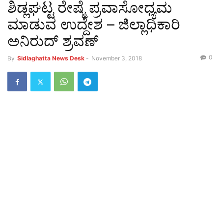
ಶಿಡ್ಲಘಟ್ಟ ರೇಷ್ಮೆ ಪ್ರವಾಸೋಧ್ಯಮ
ಮಾಡುವ ಉದ್ದೇಶ – ಜಿಲ್ಲಾಧಿಕಾರಿ
ಅನಿರುದ್ ಶ್ರವಣ್
0
By
Sidlaghatta News Desk
-
November 3, 2018