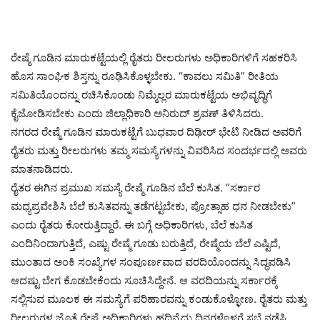
ರೇಷ್ಮೆ ಗೂಡಿನ ಮಾರುಕಟ್ಟೆಯಲ್ಲಿ ರೈತರು ರೀಲರುಗಳು ಅಧಿಕಾರಿಗಳಿಗೆ ಸಹಕರಿಸಿ
ಹೊಸ ಸಾಂಘಿಕ ಶಿಸ್ತನ್ನು ರೂಢಿಸಿಕೊಳ್ಳಬೇಕು. “ಕಾವಲು ಸಮಿತಿ” ರೀತಿಯ
ಸಮಿತಿಯೊಂದನ್ನು ರಚಿಸಿಕೊಂಡು ನಿಮ್ಮೆಲ್ಲರ ಮಾರುಕಟ್ಟೆಯ ಅಭಿವೃದ್ಧಿಗೆ
ಕೈಜೋಡಿಸಬೇಕು ಎಂದು ಜಿಲ್ಲಾಧಿಕಾರಿ ಅನಿರುದ್ ಶ್ರವಣ್ ತಿಳಿಸಿದರು.
ನಗರದ ರೇಷ್ಮೆ ಗೂಡಿನ ಮಾರುಕಟ್ಟೆಗೆ ಬುಧವಾರ ದಿಢೀರ್ ಭೇಟಿ ನೀಡಿದ ಅವರಿಗೆ
ರೈತರು ಮತ್ತು ರೀಲರುಗಳು ತಮ್ಮ ಸಮಸ್ಯೆಗಳನ್ನು ವಿವರಿಸಿದ ಸಂದರ್ಭದಲ್ಲಿ ಅವರು
ಮಾತನಾಡಿದರು.
ರೈತರ ಈಗಿನ ಪ್ರಮುಖ ಸಮಸ್ಯೆ ರೇಷ್ಮೆ ಗೂಡಿನ ಬೆಲೆ ಕುಸಿತ. “ಸರ್ಕಾರ
ಮಧ್ಯಪ್ರವೇಶಿಸಿ ಬೆಲೆ ಕುಸಿತವನ್ನು ತಡೆಗಟ್ಟಬೇಕು, ಪ್ರೋತ್ಸಾಹ ಧನ ನೀಡಬೇಕು”
ಎಂದು ರೈತರು ಕೋರುತ್ತಿದ್ದಾರೆ. ಈ ಬಗ್ಗೆ ಅಧಿಕಾರಿಗಳು, ಬೆಲೆ ಕುಸಿತ
ಎಂದಿನಿಂದಾಗುತ್ತಿದೆ, ಎಷ್ಟು ರೇಷ್ಮೆ ಗೂಡು ಬರುತ್ತಿದೆ, ರೇಷ್ಮೆಯ ಬೆಲೆ ಎಷ್ಟಿದೆ,
ಮುಂತಾದ ಅಂಕಿ ಸಂಖ್ಯೆಗಳ ಸಂಪೂರ್ಣವಾದ ವರದಿಯೊಂದನ್ನು ಸಿದ್ಧಪಡಿಸಿ
ಆದಷ್ಟು ಬೇಗ ಕೊಡಬೇಕೆಂದು ಸೂಚಿಸಿದ್ದೇನೆ. ಆ ವರದಿಯನ್ನು ಸರ್ಕಾರಕ್ಕೆ
ಸಲ್ಲಿಸುವ ಮೂಲಕ ಈ ಸಮಸ್ಯೆಗೆ ಪರಿಹಾರವನ್ನು ಕಂಡುಕೊಳ್ಳೋಣ. ರೈತರು ಮತ್ತು
ರೀಲರುಗಳ ಜೊತೆ ರೇಷ್ಮೆ ಅಧಿಕಾರಿಗಳು ಹದಿನೈದು ದಿನಗಳೊಳಗೆ ಸಭೆ ನಡೆಸಿ