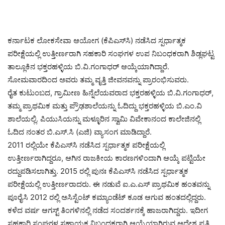
ಕರ್ನಾಟಕ ಲೋಕಸೇವಾ ಆಯೋಗ (ಕೆಪಿಎಸ್‌ಸಿ) ನಡೆಸಿದ ಸ್ಪರ್ಧಾತ್ಮಕ
ಪರೀಕ್ಷೆಯಲ್ಲಿ ಉತ್ತೀರ್ಣರಾಗಿ ಸಹಕಾರಿ ಸಂಘಗಳ ಉಪ‌ ನಿಬಂಧಕರಾಗಿ ಶಿಡ್ಲಘಟ್ಟ
ತಾಲ್ಲೂಕಿನ ಭಕ್ತರಹಳ್ಳಿಯ ಬಿ.ವಿ.ಗಂಗಾಧರ್ ಆಯ್ಕೆಯಾಗಿದ್ದಾರೆ.
ಸೋಮವಾರದಿಂದ ಅವರು ತಮ್ಮ ವೃತ್ತಿ ಜೀವನವನ್ನು ಪ್ರಾರಂಭಿಸುವರು.
ರೈತ ಕುಟುಂಬದ, ಗ್ರಾಮೀಣ ಹಿನ್ನೆಲೆಯವರಾದ ಭಕ್ತರಹಳ್ಳಿಯ ಬಿ.ವಿ.ಗಂಗಾಧರ್,
ತಮ್ಮ ಪ್ರಾಥಮಿಕ ಮತ್ತು ಪ್ರೌಢಶಾಲೆಯನ್ನು ಓದಿದ್ದು ಭಕ್ತರಹಳ್ಳಿಯ ಬಿ.ಎಂ.ವಿ
ಶಾಲೆಯಲ್ಲಿ. ಪಿಯುಸಿಯನ್ನು ಮಳ್ಳೂರಿನ ಸ್ವಾಮಿ ವಿವೇಕಾನಂದ ಕಾಲೇಜಿನಲ್ಲಿ
ಓದಿದ ನಂತರ ಬಿ.ಎಸ್.ಸಿ (ಎಜಿ) ವ್ಯಾಸಂಗ ಮಾಡಿದ್ದಾರೆ.
2011 ರಲ್ಲಿಯೇ ಕೆಪಿಎಸ್‌ಸಿ ನಡೆಸಿದ ಸ್ಪರ್ಧಾತ್ಮಕ ಪರೀಕ್ಷೆಯಲ್ಲಿ
ಉತ್ತೀರ್ಣರಾಗಿದ್ದರೂ, ಆಗಿನ ರಾಜಕೀಯ ಕಾರಣಗಳಿಂದಾಗಿ ಆಯ್ಕೆ ಪಟ್ಟಿಯೇ
ರದ್ದುಪಡಿಸಲಾಗಿತ್ತು. 2015 ರಲ್ಲಿ ಪುನಃ ಕೆಪಿಎಸ್‌ಸಿ ನಡೆಸಿದ ಸ್ಪರ್ಧಾತ್ಮಕ
ಪರೀಕ್ಷೆಯಲ್ಲಿ ಉತ್ತೀರ್ಣರಾದರು. ಈ ನಡುವೆ ಐ.ಎ.ಎಸ್ ಪ್ರಾಥಮಿಕ ಹಂತವನ್ನು
ಪೂರೈಸಿ 2012 ರಲ್ಲಿ ಅಸಿಸ್ಟೆಂಟ್ ಕಮ್ಯಾಂಡೆಟ್ ಕೂಡ ಆಗುವ ಹಂತದಲ್ಲಿದ್ದರು.
ಕಳೆದ ವರ್ಷ ಆಗಸ್ಟ್ ತಿಂಗಳಿನಲ್ಲಿ ನಡೆದ ಸಂದರ್ಶನಕ್ಕೆ ಹಾಜರಾಗಿದ್ದರು. ಇದೀಗ
ಸಹಕಾರಿ ಸಂಘಗಳ ಸಹಾಯಕ ನಿಬಂಧಕರಾಗಿ ಆಯ್ಕೆಯಾಗಿರುವ ಆದೇಶ ಪ್ರತಿ