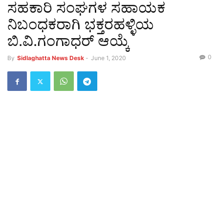
ಸಹಕಾರಿ ಸಂಘಗಳ ಸಹಾಯಕ
ನಿಬಂಧಕರಾಗಿ ಭಕ್ತರಹಳ್ಳಿಯ
ಬಿ.ವಿ.ಗಂಗಾಧರ್ ಆಯ್ಕೆ
0
By
Sidlaghatta News Desk
-
June 1, 2020