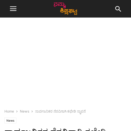
Home
News
ಸಾರ್ವಜನಿಕರ ನೆರವಿಗಾಗಿ ಕಛೇರಿ ಸ್ಥಾಪನೆ
News