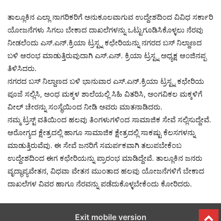
ತಾಲ್ಲೂಕಿನ ಎಲ್ಲಾ ನಾಗರಿಕರಿಗೆ ಅನುಕೂಲವಾಗುವ ಉದ್ದೇಶದಿಂದ ವಿವಿಧ ಸರ್ಕಾರಿ
ಯೋಜನೆಗಳು ಸಿಗಲು ಬೇಕಾದ ದಾಖಲೆಗಳನ್ನು ಒಟ್ಟುಗೂಡಿಸಿಕೊಳ್ಳಲು ನೆರವು
ನೀಡಲೆಂದು ಎಸ್.ಎನ್.ಕ್ರಿಯಾ ಟ್ರಸ್ಟ್ನ ಕಛೇರಿಯನ್ನು ನಗರದ ಬಸ್ ನಿಲ್ದಾಣದ
ಬಳಿ ಆರಂಭ ಮಾಡುತ್ತಿರುವುದಾಗಿ ಎಸ್.ಎನ್. ಕ್ರಿಯಾ ಟ್ರಸ್ಟ್ನ ಅಧ್ಯಕ್ಷ ಆಂಜಿನಪ್ಪ
ತಿಳಿಸಿದರು.
ನಗರದ ಬಸ್ ನಿಲ್ದಾಣದ ಬಳಿ ಭಾನುವಾರ ಎಸ್.ಎನ್.ಕ್ರಿಯಾ ಟ್ರಸ್ಟ್ನ ಕಛೇರಿಯ
ಪೂಜೆ ಸಲ್ಲಿಸಿ, ಅಂಧ ಮಕ್ಕಳ ಶಾಲೆಯಲ್ಲಿ ಸಿಹಿ ವಿತರಿಸಿ, ಅಂಗವಿಕಲ ಮಕ್ಕಳಿಗೆ
ವೀಲ್ ಚೇರನ್ನು ಸಂಸ್ಥೆಯಿಂದ ನೀಡಿ ಅವರು ಮಾತನಾಡಿದರು.
ನಮ್ಮ ಟ್ರಸ್ಟ್ ವತಿಯಿಂದ ಹಲವು ತಿಂಗಳುಗಳಿಂದ ಸಾಮಾಜಿಕ ಸೇವೆ ಸಲ್ಲಿಸುದ್ದೇವೆ.
ಆರೋಗ್ಯದ ಕ್ಷೇತ್ರದಲ್ಲಿ ಹಾಗೂ ಸಾಮಾಜಿಕ ಕ್ಷೇತ್ರದಲ್ಲಿ ಸಾಕಷ್ಟು ಕೆಲಸಗಳನ್ನು
ಮಾಡುತ್ತಿರುವೆವು. ಈ ಸೇವೆ ಜನರಿಗೆ ಸಮರ್ಪಕವಾಗಿ ತಲುಪಬೇಕೆಂಬ
ಉದ್ದೇಶದಿಂದ ಈಗ ಕಛೇರಿಯನ್ನು ಪ್ರಾರಂಭ ಮಾಡಿದ್ದೇವೆ. ತಾಲ್ಲೂಕಿನ ಜನರು
ವೃದ್ಧಾಪ್ಯವೇತನ, ವಿಧವಾ ವೇತನ ಮುಂತಾದ ಹಲವು ಯೋಜನೆಗಳಿಗೆ ಬೇಕಾದ
ದಾಖಲೆಗಳ ವಿವರ ಹಾಗೂ ನೆರವನ್ನು ಪಡೆದುಕೊಳ್ಳಬೇಕೆಂದು ಕೋರಿದರು.
Exit mobile version