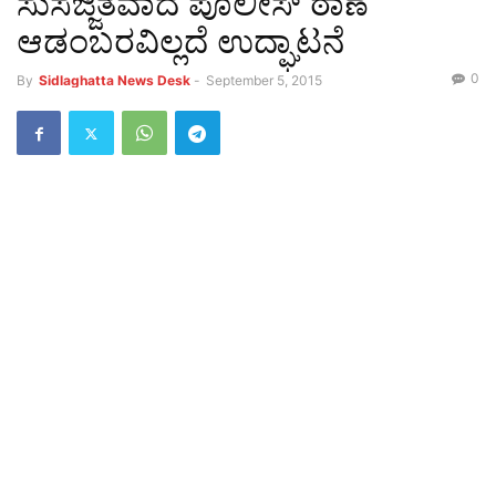
ಸುಸಜ್ಜಿತವಾದ ಪೊಲೀಸ್ ಠಾಣೆ
ಆಡಂಬರವಿಲ್ಲದೆ ಉದ್ಘಾಟನೆ
0
By
Sidlaghatta News Desk
-
September 5, 2015