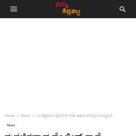
Home
News
ಸುಸಜ್ಜಿತವಾದ ಪೊಲೀಸ್ ಠಾಣೆ ಆಡಂಬರವಿಲ್ಲದೆ ಉದ್ಘಾಟನೆ
News