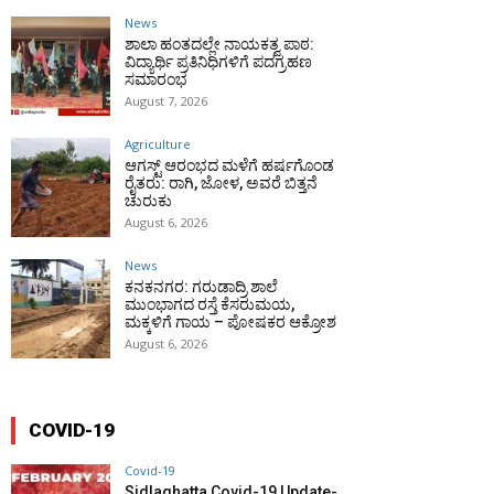
News
ಶಾಲಾ ಹಂತದಲ್ಲೇ ನಾಯಕತ್ವ ಪಾಠ:
ವಿದ್ಯಾರ್ಥಿ ಪ್ರತಿನಿಧಿಗಳಿಗೆ ಪದಗ್ರಹಣ
ಸಮಾರಂಭ
August 7, 2026
Agriculture
ಆಗಸ್ಟ್ ಆರಂಭದ ಮಳೆಗೆ ಹರ್ಷಗೊಂಡ
ರೈತರು: ರಾಗಿ, ಜೋಳ, ಅವರೆ ಬಿತ್ತನೆ
ಚುರುಕು
August 6, 2026
News
ಕನಕನಗರ: ಗರುಡಾದ್ರಿ ಶಾಲೆ
ಮುಂಭಾಗದ ರಸ್ತೆ ಕೆಸರುಮಯ,
ಮಕ್ಕಳಿಗೆ ಗಾಯ – ಪೋಷಕರ ಆಕ್ರೋಶ
August 6, 2026
COVID-19
Covid-19
Sidlaghatta Covid-19 Update-