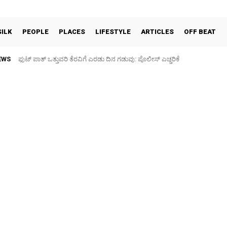
SILK
PEOPLE
PLACES
LIFESTYLE
ARTICLES
OFF BEAT
EWS
ಫುಟ್‌ ಪಾತ್ ಒತ್ತುವರಿ ತೆರವಿಗೆ ಎರಡು ದಿನ ಗಡುವು: ಪೊಲೀಸ್ ಎಚ್ಚರಿಕೆ
ಪಶು ಆರೋಗ್ಯ ತಪಾಸಣೆ ಶಿಬಿರ: ಕೃಷಿ ವಿದ್ಯಾರ್ಥಿಗಳಿಂದ ಉಚಿತ ಚಿಕಿತ್ಸೆ