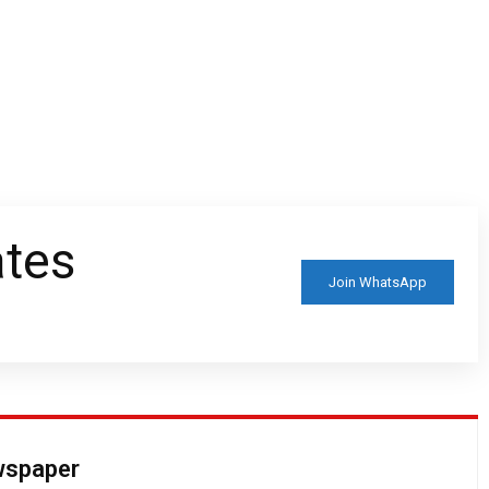
ates
Join WhatsApp
ewspaper