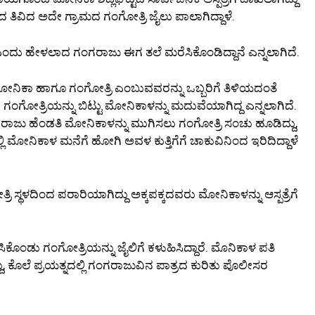
ದ ತಿವಿದ ಅದೇ ಗ್ರಾಮದ ಗಂಗೋತ್ರಿ ಜೈಲು ಪಾಲಾಗಿದ್ದಾಳೆ.
ದು ಹೇಳಲಾದ ಗಂಗರಾಜು ಈಗ ತಲೆ ಮರೆಸಿಕೊಂಡಿದ್ದಾನೆ ಎನ್ನಲಾಗಿದೆ.
ಿಕಾ ಹಾಗೂ ಗಂಗೋತ್ರಿ ಎಂಬುವವರನ್ನು ಒಬ್ಬರಿಗೆ ತಿಳಿಯದಂತೆ
ಿಂದ ಗಂಗೋತ್ರಿಯನ್ನು ಬಿಟ್ಟು ಮೋನಿಕಾಳನ್ನು ಮದುವೆಯಾಗಿದ್ದ ಎನ್ನಲಾಗಿದೆ.
 ಗಂಗರಾಜು ಹೆಂಡತಿ ಮೋನಿಕಾಳನ್ನು ಮುಗಿಸಲು ಗಂಗೋತ್ರಿ ಸಂಚು ಹೂಡಿದ್ದು,
ೋನಿಕಾಳ ಮನೆಗೆ ಹೋಗಿ ಅವಳ ಕುತ್ತಿಗೆಗೆ ಚಾಕುವಿನಿಂದ ಇರಿದಿದ್ದಾಳೆ
 ಸ್ಥಳದಿಂದ ಪರಾರಿಯಾಗಿದ್ದು ಅಕ್ಕಪಕ್ಕದವರು ಮೋನಿಕಾಳನ್ನು ಆಸ್ಪತ್ರೆಗೆ
ಕೊಂಡು ಗಂಗೋತ್ರಿಯನ್ನು ಜೈಲಿಗೆ ಕಳುಹಿಸಿದ್ದಾರೆ. ಮೊನಿಕಾಳ ಪತಿ
ಕೊಲೆ ಪ್ರಯತ್ನದಲ್ಲಿ ಗಂಗರಾಜುವಿನ ಪಾತ್ರದ ಕುರಿತು ಪೊಲೀಸರ