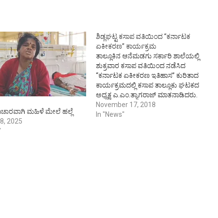
ಶಿಡ್ಲಘಟ್ಟ ಕಸಾಪ ವತಿಯಿಂದ “ಕರ್ನಾಟಕ
ಏಕೀಕರಣ” ಕಾರ್ಯಕ್ರಮ
ತಾಲ್ಲೂಕಿನ ಆನೆಮಡಗು ಸರ್ಕಾರಿ ಶಾಲೆಯಲ್ಲಿ
ಶುಕ್ರವಾರ ಕಸಾಪ ವತಿಯಿಂದ ನಡೆಸಿದ
“ಕರ್ನಾಟಕ ಏಕೀಕರಣ ಇತಿಹಾಸ” ಕುರಿತಾದ
ಕಾರ್ಯಕ್ರಮದಲ್ಲಿ ಕಸಾಪ ತಾಲ್ಲೂಕು ಘಟಕದ
ಅಧ್ಯಕ್ಷ ಎ.ಎಂ.ತ್ಯಾಗರಾಜ್ ಮಾತನಾಡಿದರು.
ಭಾಷೆ ಆಧಾರಿತ ಭಾರತದ ರಾಜ್ಯಗಳ ಸ್ಥಾಪನೆಯ
November 17, 2018
ಚಾರವಾಗಿ ಮಹಿಳೆ ಮೇಲೆ ಹಲ್ಲೆ
ಕಾಲದಲ್ಲಿ ಕನ್ನಡ ಭಾಷೆ ಮಾತನಾಡುವವರು
In "News"
8, 2025
ಹೆಚ್ಚಾಗಿದ್ದ ನಾಲ್ಕು ಭಾಗಗಳನ್ನು ಮೈಸೂರು
"
ಸಂಸ್ಥಾನದೊಂದಿಗೆ ವಿಲೀನಗೊಳಿಸಿದ ಪ್ರಕ್ರಿಯೆಯೆ
೧೯೫೬ ರಲ್ಲಿ ಆದ ಕರ್ನಾಟಕದ ಏಕೀಕರಣ
ಎಂದು ಅವರು ತಿಳಿಸಿದರು. ಕರ್ನಾಟಕ
ಏಕೀಕರಣಕ್ಕೆ ದುಡಿದು, ಏಕೀಕರಣ ಆದದ್ದನ್ನು
ನೋಡಿ ಸಂತೋಷಪಟ್ಟ…