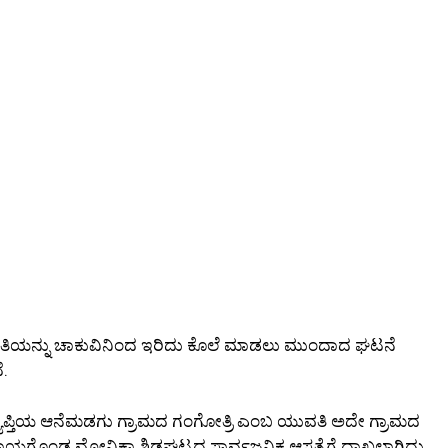
ೆಂಡತಿಯನ್ನು ಚಾಕುವಿನಿಂದ ಇರಿದು ಕೊಲೆ ಮಾಡಲು ಮುಂದಾದ ಘಟನೆ
ೆ.
ಣೆ ವ್ಯಾಪ್ತಿಯ ಆನೆಮಡಗು ಗ್ರಾಮದ ಗಂಗೋತ್ರಿ ಎಂಬ ಯುವತಿ ಅದೇ ಗ್ರಾಮದ
ಗಾಯಗೊಂಡ ಮೋನಿಕಾ ಶಿಡ್ಲಘಟ್ಟದ ಸಾರ್ವಜನಿಕ ಆಸ್ಪತ್ರೆಗೆ ದಾಖಲಾಗಿದ್ದು