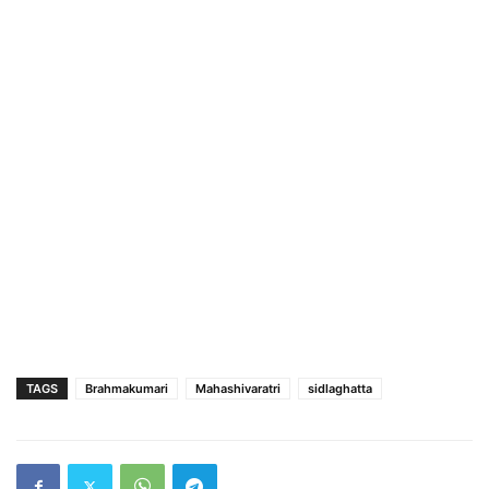
TAGS
Brahmakumari
Mahashivaratri
sidlaghatta