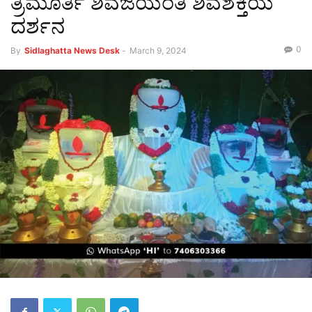
ತ್ರಿಮೂರ್ತಿ ಶಿವಜಯಂತಿ ಶಿವಶಕ್ತಿಯ
ದರ್ಶನ
0
By
Sidlaghatta News Desk
-
March 9, 2024