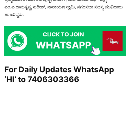
ಎಂ.ಎ.ರಾಮಕೃಷ್ಣ, ಹರೀಶ್, ನಾರಾಯಣಸ್ವಾಮಿ, ನಗರಸಭಾ ಸದಸ್ಯ ಮುನಿರಾಜು
ಹಾಜರಿದ್ದರು.
For Daily Updates WhatsApp
‘HI’ to
7406303366