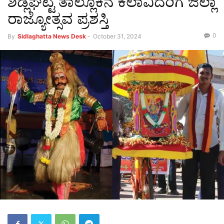
ಶಿಡ್ಲಘಟ್ಟ ತಾಲ್ಲೂಕಿನ ಕಲಾವಿದರಿಗೆ ಜಿಲ್ಲಾ
ರಾಜ್ಯೋತ್ಸವ ಪ್ರಶಸ್ತಿ
0
By
Sidlaghatta News Desk
-
October 31, 2024