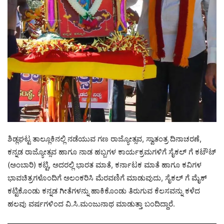
ಶಿಡ್ಲಘಟ್ಟ ತಾಲ್ಲೂಕಿನಲ್ಲಿ ನಡೆಯುವ ಗಣ ರಾಜ್ಯೋತ್ಸವ, ಸ್ವಾತಂತ್ರ ದಿನಾಚರಣೆ,
ಕನ್ನಡ ರಾಜ್ಯೋತ್ಸವ ಹಾಗೂ ನಾಡ ಹಬ್ಬಗಳ ಕಾರ್ಯಕ್ರಮಗಳಿಗೆ ಸೈಕಲ್ ಗೆ ಕಟೌಟ್
(ಅಂಬಾರಿ) ಕಟ್ಟಿ, ಅದರಲ್ಲಿ ಭಾರತ ಮಾತೆ, ಕರ್ನಾಟಕ ಮಾತೆ ಹಾಗೂ ಕವಿಗಳ
ಭಾವಚಿತ್ರಗಳೊಂದಿಗೆ ಅಲಂಕರಿಸಿ ಮೆರವಣಿಗೆ ಮಾಡುವುದು, ಸೈಕಲ್ ಗೆ ಮೈಕ್
ಕಟ್ಟಿಕೊಂಡು ಕನ್ನಡ ಗೀತೆಗಳನ್ನು ಹಾಕಿಕೊಂಡು ತಿರುಗುವ ಕೆಲಸವನ್ನು ಕಳೆದ
ಹಲವು ವರ್ಷಗಳಿಂದ ವಿ.ಸಿ.ಮಂಜುನಾಥ ಮಾಡುತ್ತಾ ಬಂದಿದ್ದಾರೆ.