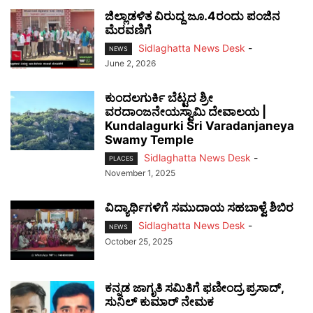
ಜಿಲ್ಲಾಡಳಿತ ವಿರುದ್ದ ಜೂ.4ರಂದು ಪಂಜಿನ
ಮೆರವಣಿಗೆ
Sidlaghatta News Desk
-
NEWS
June 2, 2026
ಕುಂದಲಗುರ್ಕಿ ಬೆಟ್ಟದ ಶ್ರೀ
ವರದಾಂಜನೇಯಸ್ವಾಮಿ ದೇವಾಲಯ |
Kundalagurki Sri Varadanjaneya
Swamy Temple
Sidlaghatta News Desk
-
PLACES
November 1, 2025
ವಿದ್ಯಾರ್ಥಿಗಳಿಗೆ ಸಮುದಾಯ ಸಹಬಾಳ್ವೆ ಶಿಬಿರ
Sidlaghatta News Desk
-
NEWS
October 25, 2025
ಕನ್ನಡ ಜಾಗೃತಿ ಸಮಿತಿಗೆ ಫಣೀಂದ್ರ ಪ್ರಸಾದ್,
ಸುನಿಲ್ ಕುಮಾರ್ ನೇಮಕ