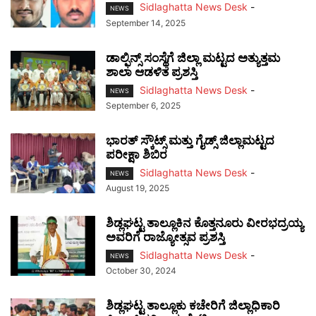
Sidlaghatta News Desk
-
NEWS
September 14, 2025
ಡಾಲ್ಫಿನ್ಸ್ ಸಂಸ್ಥೆಗೆ ಜಿಲ್ಲಾ ಮಟ್ಟದ ಅತ್ಯುತ್ತಮ
ಶಾಲಾ ಆಡಳಿತ ಪ್ರಶಸ್ತಿ
Sidlaghatta News Desk
-
NEWS
September 6, 2025
ಭಾರತ್ ಸ್ಕೌಟ್ಸ್ ಮತ್ತು ಗೈಡ್ಸ್ ಜಿಲ್ಲಾಮಟ್ಟದ
ಪರೀಕ್ಷಾ ಶಿಬಿರ
Sidlaghatta News Desk
-
NEWS
August 19, 2025
ಶಿಡ್ಲಘಟ್ಟ ತಾಲ್ಲೂಕಿನ ಕೊತ್ತನೂರು ವೀರಭದ್ರಯ್ಯ
ಅವರಿಗೆ ರಾಜ್ಯೋತ್ಸವ ಪ್ರಶಸ್ತಿ
Sidlaghatta News Desk
-
NEWS
October 30, 2024
ಶಿಡ್ಲಘಟ್ಟ ತಾಲ್ಲೂಕು ಕಚೇರಿಗೆ ಜಿಲ್ಲಾಧಿಕಾರಿ