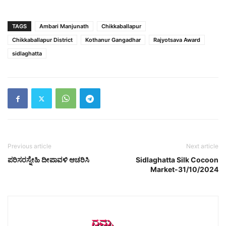
TAGS
Ambari Manjunath
Chikkaballapur
Chikkaballapur District
Kothanur Gangadhar
Rajyotsava Award
sidlaghatta
Previous article
Next article
ಪರಿಸರಸ್ನೇಹಿ ದೀಪಾವಳಿ ಆಚರಿಸಿ
Sidlaghatta Silk Cocoon
Market-31/10/2024