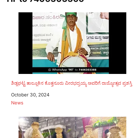
ಶಿಡ್ಲಘಟ್ಟ ತಾಲ್ಲೂಕಿನ ಕೊತ್ತನೂರು ವೀರಭದ್ರಯ್ಯ ಅವರಿಗೆ ರಾಜ್ಯೋತ್ಸವ ಪ್ರಶಸ್ತಿ
Date
October 30, 2024
In relation to
News