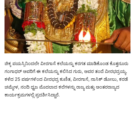
ಚಿಕ್ಕ ವಯಸ್ಸಿನಿಂದಲೇ ವೀರಗಾಸೆ ಕಲೆಯನ್ನು ಕರಗತ ಮಾಡಿಕೊಂಡ ಕೊತ್ತನೂರು
ಗಂಗಾಧರ್ ಅವರಿಗೆ ಈ ಕಲೆಯನ್ನು ಕಲಿಸಿದ ಗುರು, ಅವರ ತಂದೆ ವೀರಭದ್ರಯ್ಯ.
ಕಳೆದ 25 ವರ್ಷಗಳಿಂದ ವೀರಭದ್ರ ಕುಣಿತ, ವೀರಗಾಸೆ, ನಾಸಿಕ್ ಡೋಲು, ಕರಡೆ
ಚಮ್ಮೇಳ, ನಂದಿ ಧ್ವಜ ಮೊದಲಾದ ಕಲೆಗಳನ್ನು ರಾಜ್ಯ ಮತ್ತು ಅಂತರರಾಜ್ಯದ
ಕಾರ್ಯಕ್ರಮಗಳಲ್ಲಿ ಪ್ರದರ್ಶಿಸಿದ್ದಾರೆ.