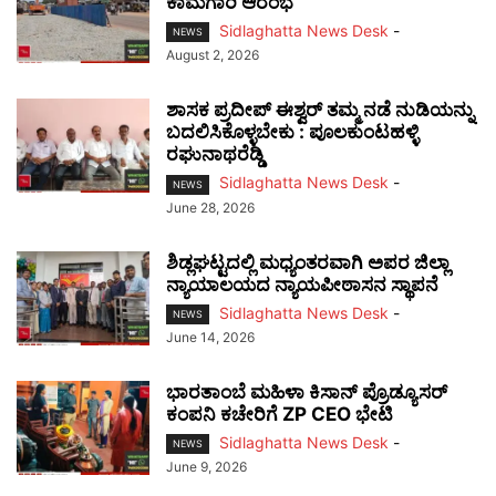
ಕಾಮಗಾರಿ ಆರಂಭ
Sidlaghatta News Desk
-
NEWS
August 2, 2026
ಶಾಸಕ ಪ್ರದೀಪ್ ಈಶ್ವರ್ ತಮ್ಮ ನಡೆ ನುಡಿಯನ್ನು
ಬದಲಿಸಿಕೊಳ್ಳಬೇಕು : ಪೂಲಕುಂಟಹಳ್ಳಿ
ರಘುನಾಥರೆಡ್ಡಿ
Sidlaghatta News Desk
-
NEWS
June 28, 2026
ಶಿಡ್ಲಘಟ್ಟದಲ್ಲಿ ಮಧ್ಯಂತರವಾಗಿ ಅಪರ ಜಿಲ್ಲಾ
ನ್ಯಾಯಾಲಯದ ನ್ಯಾಯಪೀಠಾಸನ ಸ್ಥಾಪನೆ
Sidlaghatta News Desk
-
NEWS
June 14, 2026
ಭಾರತಾಂಬೆ ಮಹಿಳಾ ಕಿಸಾನ್ ಪ್ರೊಡ್ಯೂಸರ್
ಕಂಪನಿ ಕಚೇರಿಗೆ ZP CEO ಭೇಟಿ
Sidlaghatta News Desk
-
NEWS
June 9, 2026