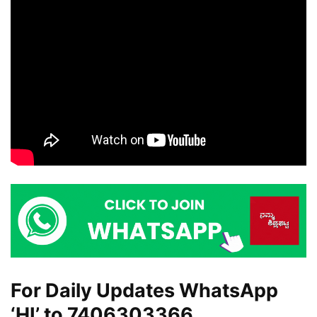
For Daily Updates WhatsApp
‘HI’ to
7406303366