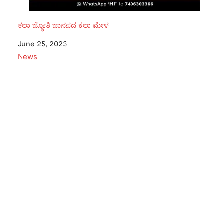
ಕಲಾ ಜ್ಯೋತಿ ಜಾನಪದ ಕಲಾ ಮೇಳ
Date
June 25, 2023
In relation to
News