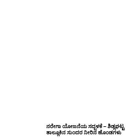
ನರೇಗಾ ಯೋಜನೆಯ ಸದ್ಬಳಕೆ – ಶಿಡ್ಲಘಟ್ಟ
ತಾಲ್ಲೂಕಿನ ಸುಂದರ ನೀರಿನ ಹೊಂಡಗಳು