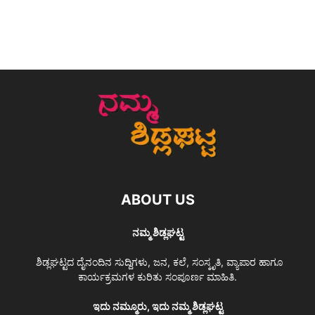
ABOUT US
ನಮ್ಮ ಶಿಡ್ಲಘಟ್ಟ
ಶಿಡ್ಲಘಟ್ಟದ ದೈನಂದಿನ ಸುದ್ದಿಗಳು, ಜನ, ಕಲೆ, ಸಂಸ್ಕೃತಿ, ವ್ಯಾಪಾರ ಹಾಗೂ
ಕಾರ್ಯಕ್ರಮಗಳ ಕುರಿತು ಸಂಪೂರ್ಣ ಮಾಹಿತಿ.
ಇದು ನಮ್ಮೂರು, ಇದು ನಮ್ಮ ಶಿಡ್ಲಘಟ್ಟ