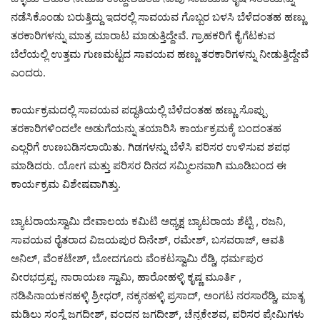
ನಡೆಸಿಕೊಂಡು ಬರುತ್ತಿದ್ದು ಇದರಲ್ಲಿ ಸಾವಯವ ಗೊಬ್ಬರ ಬಳಸಿ ಬೆಳೆದಂತಹ ಹಣ್ಣು
ತರಕಾರಿಗಳನ್ನು ಮಾತ್ರ ಮಾರಾಟ ಮಾಡುತ್ತಿದ್ದೇವೆ. ಗ್ರಾಹಕರಿಗೆ ಕೈಗೆಟಕುವ
ಬೆಲೆಯಲ್ಲಿ ಉತ್ತಮ ಗುಣಮಟ್ಟದ ಸಾವಯವ ಹಣ್ಣು ತರಕಾರಿಗಳನ್ನು ನೀಡುತ್ತಿದ್ದೇವೆ
ಎಂದರು.
ಕಾರ್ಯಕ್ರಮದಲ್ಲಿ ಸಾವಯವ ಪದ್ಧತಿಯಲ್ಲಿ ಬೆಳೆದಂತಹ ಹಣ್ಣು ಸೊಪ್ಪು
ತರಕಾರಿಗಳಿಂದಲೇ ಅಡುಗೆಯನ್ನು ತಯಾರಿಸಿ ಕಾರ್ಯಕ್ರಮಕ್ಕೆ ಬಂದಂತಹ
ಎಲ್ಲರಿಗೆ ಉಣಬಡಿಸಲಾಯಿತು. ಗಿಡಗಳನ್ನು ಬೆಳೆಸಿ ಪರಿಸರ ಉಳಿಸುವ ಶಪಥ
ಮಾಡಿದರು. ಯೋಗ ಮತ್ತು ಪರಿಸರ ದಿನದ ಸಮ್ಮಿಲನವಾಗಿ ಮೂಡಿಬಂದ ಈ
ಕಾರ್ಯಕ್ರಮ ವಿಶೇಷವಾಗಿತ್ತು.
ಬ್ಯಾಟರಾಯಸ್ವಾಮಿ ದೇವಾಲಯ ಕಮಿಟಿ ಅಧ್ಯಕ್ಷ ಬ್ಯಾಟರಾಯ ಶೆಟ್ಟಿ , ರಜನಿ,
ಸಾವಯವ ರೈತರಾದ ವಿಜಯಪುರ ದಿನೇಶ್, ರಮೇಶ್, ಬಸವರಾಜ್, ಆವತಿ
ಅನಿಲ್, ವೆಂಕಟೇಶ್, ಬೋದಗೂರು ವೆಂಕಟಸ್ವಾಮಿ ರೆಡ್ಡಿ, ಧರ್ಮಪುರ
ವೀರಭದ್ರಪ್ಪ, ನಾರಾಯಣ ಸ್ವಾಮಿ, ಹಾರೋಹಳ್ಳಿ ಕೃಷ್ಣ ಮೂರ್ತಿ ,
ನಡಿಪಿನಾಯಕನಹಳ್ಳಿ ಶ್ರೀಧರ್, ನಕ್ಕನಹಳ್ಳಿ ಪ್ರಸಾದ್, ಅಂಗಟ ನರಸಾರೆಡ್ಡಿ, ಮಾತೃ
ಮಡಿಲು ಸಂಸ್ಥೆ ಜಗದೀಶ್, ವಂದನ ಜಗದೀಶ್, ಚೆನ್ನಕೇಶವ, ಪರಿಸರ ಪ್ರೇಮಿಗಳು