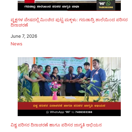
ವೃಕ್ಷಗಳ ವೇಷದಲ್ಲಿ ಮಿಂಚಿದ ಪುಟ್ಟ ಮಕ್ಕಳು: ಗರುಡಾದ್ರಿ ಶಾಲೆಯಿಂದ ಪರಿಸರ
ದಿನಾಚರಣೆ
Date
June 7, 2026
In relation to
News
ವಿಶ್ವ ಪರಿಸರ ದಿನಾಚರಣೆ ಹಾಗೂ ಪರಿಸರ ಜಾಗೃತಿ ಅಭಿಯನ