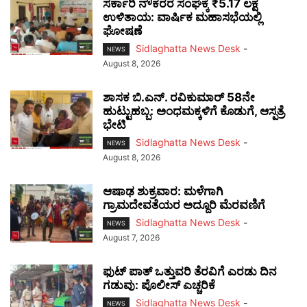
ಸರ್ಕಾರಿ ನೌಕರರ ಸಂಘಕ್ಕೆ ₹5.17 ಲಕ್ಷ
ಉಳಿತಾಯ: ವಾರ್ಷಿಕ ಮಹಾಸಭೆಯಲ್ಲಿ
ಘೋಷಣೆ
Sidlaghatta News Desk
-
NEWS
August 8, 2026
ಶಾಸಕ ಬಿ.ಎನ್. ರವಿಕುಮಾರ್ 58ನೇ
ಹುಟ್ಟುಹಬ್ಬ: ಅಂಧಮಕ್ಕಳಿಗೆ ಕೊಡುಗೆ, ಆಸ್ಪತ್ರೆ
ಭೇಟಿ
Sidlaghatta News Desk
-
NEWS
August 8, 2026
ಆಷಾಢ ಶುಕ್ರವಾರ: ಮಳೆಗಾಗಿ
ಗ್ರಾಮದೇವತೆಯರ ಅದ್ದೂರಿ ಮೆರವಣಿಗೆ
Sidlaghatta News Desk
-
NEWS
August 7, 2026
ಫುಟ್‌ ಪಾತ್ ಒತ್ತುವರಿ ತೆರವಿಗೆ ಎರಡು ದಿನ
ಗಡುವು: ಪೊಲೀಸ್ ಎಚ್ಚರಿಕೆ
Sidlaghatta News Desk
-
NEWS