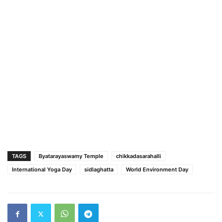
TAGS
Byatarayaswamy Temple
chikkadasarahalli
International Yoga Day
sidlaghatta
World Environment Day