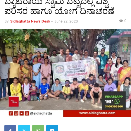
ಬ್ಯಾಟರಾಯ ಸ್ವಾಮಿ ಬೆಟ್ಟದಲ್ಲಿ ವಿಶ್ವ
ಪರಿಸರ ಹಾಗೂ ಯೋಗ ದಿನಾಚರಣೆ
0
By
Sidlaghatta News Desk
-
June 22, 2026