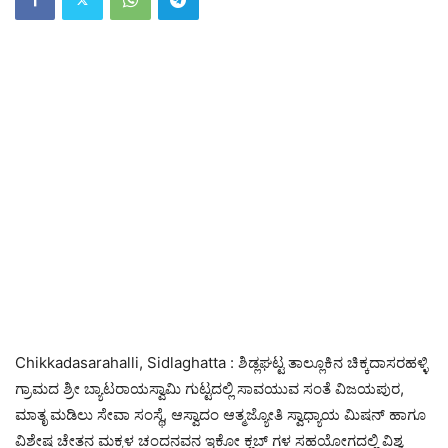
Chikkadasarahalli, Sidlaghatta : ಶಿಡ್ಲಘಟ್ಟ ತಾಲ್ಲೂಕಿನ ಚಿಕ್ಕದಾಸರಹಳ್ಳಿ
ಗ್ರಾಮದ ಶ್ರೀ ಬ್ಯಾಟರಾಯಸ್ವಾಮಿ ಗುಟ್ಟದಲ್ಲಿ ಸಾವಯುವ ಸಂತೆ ವಿಜಯಪುರ,
ಮಾತೃ ಮಡಿಲು ಸೇವಾ ಸಂಸ್ಥೆ, ಆಸ್ವಾದಂ ಆತ್ಮಜ್ಯೋತಿ ಸ್ವಾಧ್ಯಾಯ ಮಿಷನ್ ಹಾಗೂ
ವಿಶೇಷ ಚೇತನ ಮಕ್ಕಳ ಚಂದನವನ ಇಕೋ ಕ್ಲಬ್‌ ಗಳ ಸಹಯೋಗದಲ್ಲಿ ವಿಶ್ವ