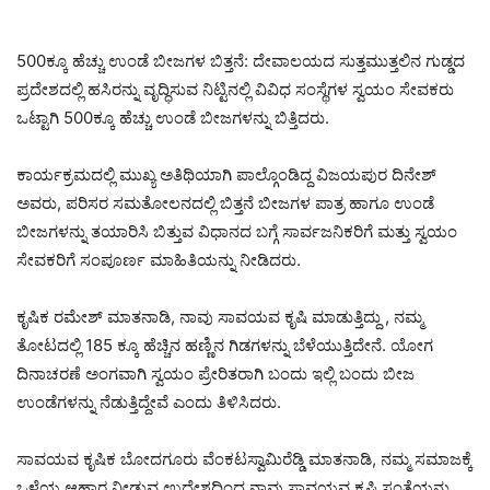
500ಕ್ಕೂ ಹೆಚ್ಚು ಉಂಡೆ ಬೀಜಗಳ ಬಿತ್ತನೆ: ದೇವಾಲಯದ ಸುತ್ತಮುತ್ತಲಿನ ಗುಡ್ಡದ
ಪ್ರದೇಶದಲ್ಲಿ ಹಸಿರನ್ನು ವೃದ್ಧಿಸುವ ನಿಟ್ಟಿನಲ್ಲಿ ವಿವಿಧ ಸಂಸ್ಥೆಗಳ ಸ್ವಯಂ ಸೇವಕರು
ಒಟ್ಟಾಗಿ 500ಕ್ಕೂ ಹೆಚ್ಚು ಉಂಡೆ ಬೀಜಗಳನ್ನು ಬಿತ್ತಿದರು.
ಕಾರ್ಯಕ್ರಮದಲ್ಲಿ ಮುಖ್ಯ ಅತಿಥಿಯಾಗಿ ಪಾಲ್ಗೊಂಡಿದ್ದ ವಿಜಯಪುರ ದಿನೇಶ್
ಅವರು, ಪರಿಸರ ಸಮತೋಲನದಲ್ಲಿ ಬಿತ್ತನೆ ಬೀಜಗಳ ಪಾತ್ರ ಹಾಗೂ ಉಂಡೆ
ಬೀಜಗಳನ್ನು ತಯಾರಿಸಿ ಬಿತ್ತುವ ವಿಧಾನದ ಬಗ್ಗೆ ಸಾರ್ವಜನಿಕರಿಗೆ ಮತ್ತು ಸ್ವಯಂ
ಸೇವಕರಿಗೆ ಸಂಪೂರ್ಣ ಮಾಹಿತಿಯನ್ನು ನೀಡಿದರು.
ಕೃಷಿಕ ರಮೇಶ್ ಮಾತನಾಡಿ, ನಾವು ಸಾವಯವ ಕೃಷಿ ಮಾಡುತ್ತಿದ್ದು , ನಮ್ಮ
ತೋಟದಲ್ಲಿ 185 ಕ್ಕೂ ಹೆಚ್ಚಿನ ಹಣ್ಣಿನ ಗಿಡಗಳನ್ನು ಬೆಳೆಯುತ್ತಿದೇನೆ. ಯೋಗ
ದಿನಾಚರಣೆ ಅಂಗವಾಗಿ ಸ್ವಯಂ ಪ್ರೇರಿತರಾಗಿ ಬಂದು ಇಲ್ಲಿ ಬಂದು ಬೀಜ
ಉಂಡೆಗಳನ್ನು ನೆಡುತ್ತಿದ್ದೇವೆ ಎಂದು ತಿಳಿಸಿದರು.
ಸಾವಯವ ಕೃಷಿಕ ಬೋದಗೂರು ವೆಂಕಟಸ್ವಾಮಿರೆಡ್ಡಿ ಮಾತನಾಡಿ, ನಮ್ಮ ಸಮಾಜಕ್ಕೆ
ಒಳ್ಳೆಯ ಆಹಾರ ನೀಡುವ ಉದ್ದೇಶದಿಂದ ನಾವು ಸಾವಯವ ಕೃಷಿ ಸಂತೆಯನ್ನು