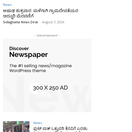
News
ಆಷಾಢ ಶುಕ್ರವಾರ: ಮಳೆಗಾಗಿ ಗ್ರಾಮದೇವತೆಯರ
ಅದ್ದೂರಿ ಮೆರವಣಿಗೆ
Sidlaghatta News Desk
-
August 7, 2026
- Advertisement -
News
ಫುಟ್‌ ಪಾತ್ ಒತ್ತುವರಿ ತೆರವಿಗೆ ಎರಡು