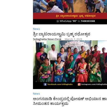
News
ಶ್ರೀ ಬ್ಯಾಟರಾಯಸ್ವಾಮಿ ಬ್ರಹ್ಮ ರಥೋತ್ಸವ
Sidlaghatta News Desk
-
March 7, 2023
News
ಅಂಗನವಾಡಿ ಕೇಂದ್ರದಲ್ಲಿ ಪೋಷಣ್ ಅಭಿಯಾನ ಹ
ಸೀಮಂತನ ಕಾರ್ಯಕ್ರಮ