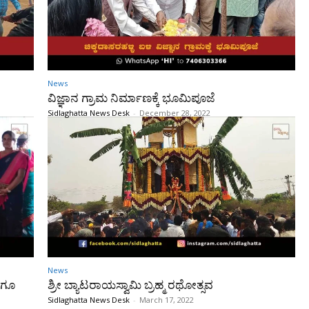
News
ವಿಜ್ಞಾನ ಗ್ರಾಮ ನಿರ್ಮಾಣಕ್ಕೆ ಭೂಮಿಪೂಜೆ
Sidlaghatta News Desk
-
December 28, 2022
News
ಾಗೂ
ಶ್ರೀ ಬ್ಯಾಟರಾಯಸ್ವಾಮಿ ಬ್ರಹ್ಮ ರಥೋತ್ಸವ
Sidlaghatta News Desk
-
March 17, 2022