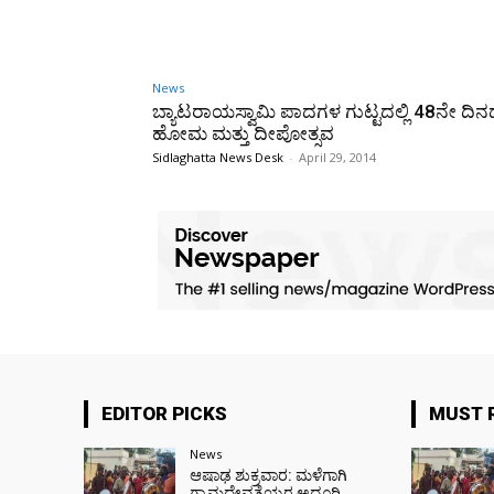
News
ಬ್ಯಾಟರಾಯಸ್ವಾಮಿ ಪಾದಗಳ ಗುಟ್ಟದಲ್ಲಿ 48ನೇ ದಿ
ಹೋಮ ಮತ್ತು ದೀಪೋತ್ಸವ
Sidlaghatta News Desk
-
April 29, 2014
EDITOR PICKS
MUST 
News
ಆಷಾಢ ಶುಕ್ರವಾರ: ಮಳೆಗಾಗಿ
ಗ್ರಾಮದೇವತೆಯರ ಅದ್ದೂರಿ