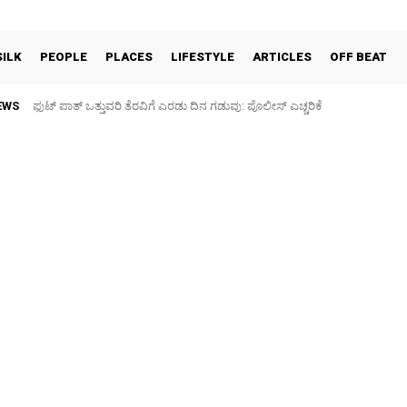
SILK
PEOPLE
PLACES
LIFESTYLE
ARTICLES
OFF BEAT
EWS
ಫುಟ್‌ ಪಾತ್ ಒತ್ತುವರಿ ತೆರವಿಗೆ ಎರಡು ದಿನ ಗಡುವು: ಪೊಲೀಸ್ ಎಚ್ಚರಿಕೆ
ಪಶು ಆರೋಗ್ಯ ತಪಾಸಣೆ ಶಿಬಿರ: ಕೃಷಿ ವಿದ್ಯಾರ್ಥಿಗಳಿಂದ ಉಚಿತ ಚಿಕಿತ್ಸೆ