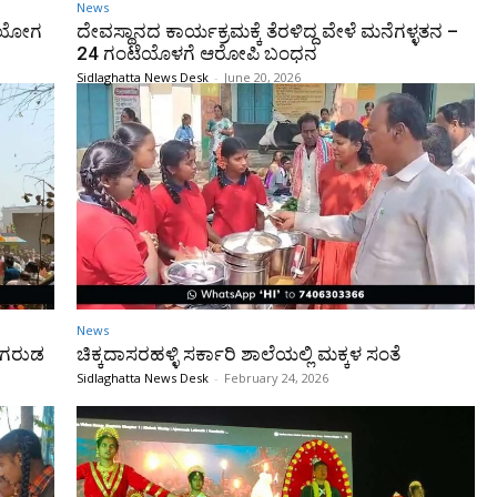
News
ಗೂ ಯೋಗ
ದೇವಸ್ಥಾನದ ಕಾರ್ಯಕ್ರಮಕ್ಕೆ ತೆರಳಿದ್ದ ವೇಳೆ ಮನೆಗಳ್ಳತನ –
24 ಗಂಟೆಯೊಳಗೆ ಆರೋಪಿ ಬಂಧನ
Sidlaghatta News Desk
-
June 20, 2026
News
ೆ ಗರುಡ
ಚಿಕ್ಕದಾಸರಹಳ್ಳಿ ಸರ್ಕಾರಿ ಶಾಲೆಯಲ್ಲಿ ಮಕ್ಕಳ ಸಂತೆ
Sidlaghatta News Desk
-
February 24, 2026