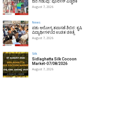
ದಿನ ಗಡುವು: ಪೊಲೀಸ್ ಎಚ್ಚರಿಕೆ
August 7, 2026
News
ಪಶು ಆರೋಗ್ಯ ತಪಾಸಣೆ ಶಿಬಿರ: ಕೃಷಿ
ವಿದ್ಯಾರ್ಥಿಗಳಿಂದ ಉಚಿತ ಚಿಕಿತ್ಸೆ
August 7, 2026
Silk
Sidlaghatta Silk Cocoon
Market-07/08/2026
August 7, 2026