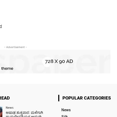
ನದ
- Advertisement -
READ
POPULAR CATEGORIES
News
News
ಆಷಾಢ ಶುಕ್ರವಾರ: ಮಳೆಗಾಗಿ
ಗ್ರಾಮದೇವತೆಯರ ಅದ್ದೂರಿ
Silk