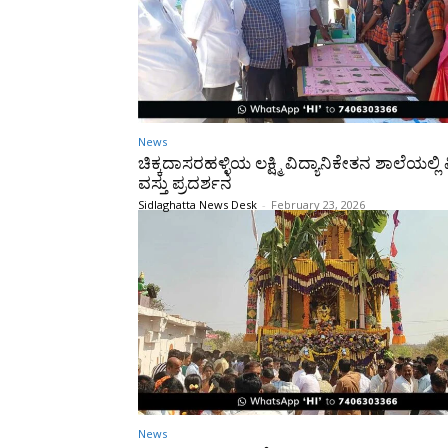
News
ಚಿಕ್ಕದಾಸರಹಳ್ಳಿಯ ಲಕ್ಷ್ಮಿ ವಿದ್ಯಾನಿಕೇತನ ಶಾಲೆಯಲ್ಲಿ 
ವಸ್ತು ಪ್ರದರ್ಶನ
Sidlaghatta News Desk
-
February 23, 2026
News