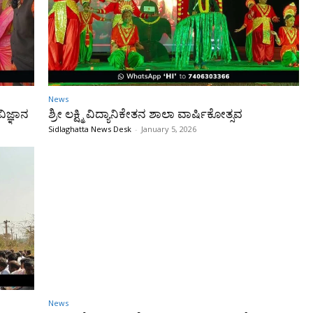
News
ವಿಜ್ಞಾನ
ಶ್ರೀ ಲಕ್ಷ್ಮಿ ವಿದ್ಯಾನಿಕೇತನ ಶಾಲಾ ವಾರ್ಷಿಕೋತ್ಸವ
Sidlaghatta News Desk
-
January 5, 2026
News