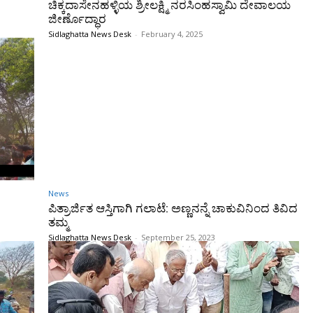
ಚಿಕ್ಕದಾಸೇನಹಳ್ಳಿಯ ಶ್ರೀಲಕ್ಷ್ಮಿ ನರಸಿಂಹಸ್ವಾಮಿ ದೇವಾಲಯ
ಜೀರ್ಣೊದ್ಧಾರ
Sidlaghatta News Desk
-
February 4, 2025
News
ಪಿತ್ರಾರ್ಜಿತ ಆಸ್ತಿಗಾಗಿ ಗಲಾಟೆ: ಅಣ್ಣನನ್ನೆ ಚಾಕುವಿನಿಂದ ತಿವಿದ
ತಮ್ಮ
Sidlaghatta News Desk
-
September 25, 2023