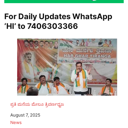
For Daily Updates WhatsApp
‘HI’ to
7406303366
ಪ್ರತಿ ಮನೆಯ ಮೇಲೂ ತ್ರಿವರ್ಣಧ್ವಜ
Date
August 7, 2025
In relation to
News