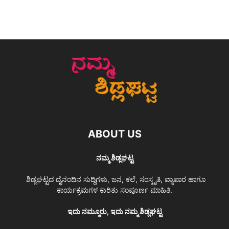
ABOUT US
ನಮ್ಮ ಶಿಡ್ಲಘಟ್ಟ
ಶಿಡ್ಲಘಟ್ಟದ ದೈನಂದಿನ ಸುದ್ದಿಗಳು, ಜನ, ಕಲೆ, ಸಂಸ್ಕೃತಿ, ವ್ಯಾಪಾರ ಹಾಗೂ
ಕಾರ್ಯಕ್ರಮಗಳ ಕುರಿತು ಸಂಪೂರ್ಣ ಮಾಹಿತಿ.
ಇದು ನಮ್ಮೂರು, ಇದು ನಮ್ಮ ಶಿಡ್ಲಘಟ್ಟ