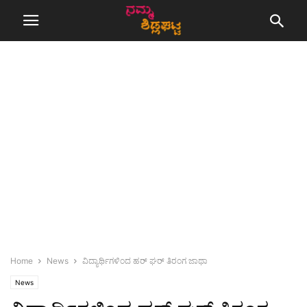
Home
News
ವಿದ್ಯಾರ್ಥಿಗಳಿಂದ ಹರ್ ಘರ್ ತಿರಂಗ ಜಾಥಾ
News