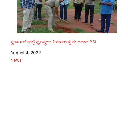
ಸ್ವಂತ ಖರ್ಚಿನಲ್ಲಿ ಧ್ವಜಸ್ಥಂಭ ನಿರ್ಮಾಣಕ್ಕೆ ಮುಂದಾದ PSI
Date
August 4, 2022
In relation to
News