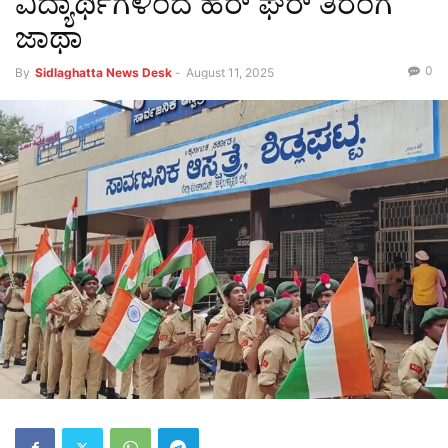
ವಿದ್ಯಾರ್ಥಿಗಳಿಂದ ಹರ್ ಘರ್ ತಿರಂಗ
ಜಾಥಾ
0
By
Sidlaghatta News Desk
-
August 11, 2025