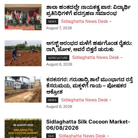
ಶಾಲಾ ಹಂತದಲ್ಲೇ ನಾಯಕತ್ವ ಪಾಠ: ವಿದ್ಯಾರ್ಥಿ
ಪ್ರತಿನಿಧಿಗಳಿಗೆ ಪದಗ್ರಹಣ ಸಮಾರಂಭ
Sidlaghatta News Desk
-
NEWS
August 7, 2026
ಆಗಸ್ಟ್ ಆರಂಭದ ಮಳೆಗೆ ಹರ್ಷಗೊಂಡ ರೈತರು:
ರಾಗಿ, ಜೋಳ, ಅವರೆ ಬಿತ್ತನೆ ಚುರುಕು
Sidlaghatta News Desk
-
AGRICULTURE
August 6, 2026
ಕನಕನಗರ: ಗರುಡಾದ್ರಿ ಶಾಲೆ ಮುಂಭಾಗದ ರಸ್ತೆ
ಕೆಸರುಮಯ, ಮಕ್ಕಳಿಗೆ ಗಾಯ – ಪೋಷಕರ
ಆಕ್ರೋಶ
Sidlaghatta News Desk
-
NEWS
August 6, 2026
Sidlaghatta Silk Cocoon Market-
06/08/2026
Sidlaghatta News Desk
-
SILK