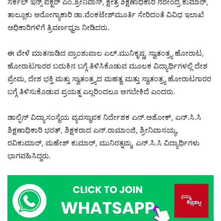
ಸರ್ಕಲ್ ಇನ್ಸ್‌ ಪೆಕ್ಟರ್ ಎಂ.ಶ್ರೀನಿವಾಸ್, ಕ್ಷೇತ್ರ ಶಿಕ್ಷಣಾಧಿಕಾರಿ ನರೇಂದ್ರ ಕುಮಾರ್,
ತಾಲ್ಲೂಕು ಆರೋಗ್ಯಾಕಾರಿ ಡಾ.ವೆಂಕಟೇಶ್‌ಮೂರ್ತಿ ಸೇರಿದಂತೆ ವಿವಿಧ ಇಲಾಖೆ
ಅಧಿಕಾರಿಗಳಿಗೆ ತ್ರಿವರ್ಣಧ್ವಜ ನೀಡಿದರು.
ಈ ವೇಳೆ ಮಾತನಾಡಿದ ಪ್ರಾಂಶುಪಾಲ ಎಲ್.ಮುನಿಕೃಷ್ಣ, ಸ್ವಾತಂತ್ರ್ಯ ಹೋರಾಟ,
ಹೋರಾಟಗಾರರ ಬದುಕಿನ ಬಗ್ಗೆ ತಿಳಿಸಿಕೊಡುವ ಮೂಲಕ ವಿದ್ಯಾರ್ಥಿಗಳಲ್ಲಿ ದೇಶ
ಪ್ರೇಮ, ದೇಶ ಭಕ್ತಿ ಮತ್ತು ಸ್ವಾತಂತ್ರ್ಯದ ಮಹತ್ವ ಮತ್ತು ಸ್ವಾತಂತ್ರ್ಯ ಹೋರಾಟಗಾರರ
ಬಗ್ಗೆ ತಿಳಿಸುಕೊಡುವ ಪ್ರಯತ್ನ ಎಲ್ಲರಿಂದಲೂ ಆಗಬೇಕಿದೆ ಎಂದರು.
ಡಾಲ್ಫಿನ್ ವಿದ್ಯಾಸಂಸ್ಥೆಯ ವ್ಯವಸ್ಥಾಪಕ ನಿರ್ದೇಶಕ ಎನ್.ಅಶೋಕ್, ಎನ್‌.ಸಿ.ಸಿ
ಶಿಕ್ಷಣಾಧಿಕಾರಿ ಭರತ್, ಶಿಕ್ಷಕರಾದ ಎನ್.ರಾಮಾಂಜಿ, ಶ್ರೀನಿವಾಸಯ್ಯ,
ರವಿಕುಮಾರ್, ಮಹೇಶ್ ಕುಮಾರ್, ಮುನಿರತ್ನಮ್ಮ, ಎನ್‌.ಸಿ.ಸಿ ವಿದ್ಯಾರ್ಥಿಗಳು
ಭಾಗವಹಿಸಿದ್ದರು.